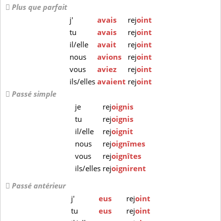
Plus que parfait
j'
avais
rej
oint
tu
avais
rej
oint
il/elle
avait
rej
oint
nous
avions
rej
oint
vous
aviez
rej
oint
ils/elles
avaient
rej
oint
Passé simple
je
rej
oignis
tu
rej
oignis
il/elle
rej
oignit
nous
rej
oignîmes
vous
rej
oignîtes
ils/elles
rej
oignirent
Passé antérieur
j'
eus
rej
oint
tu
eus
rej
oint