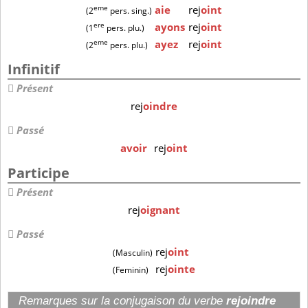
eme
aie
rej
oint
(2
pers. sing.)
ere
ayons
rej
oint
(1
pers. plu.)
eme
ayez
rej
oint
(2
pers. plu.)
Infinitif
Présent
rej
oindre
Passé
avoir
rej
oint
Participe
Présent
rej
oignant
Passé
rej
oint
(Masculin)
rej
ointe
(Feminin)
Remarques sur la conjugaison du verbe
rejoindre