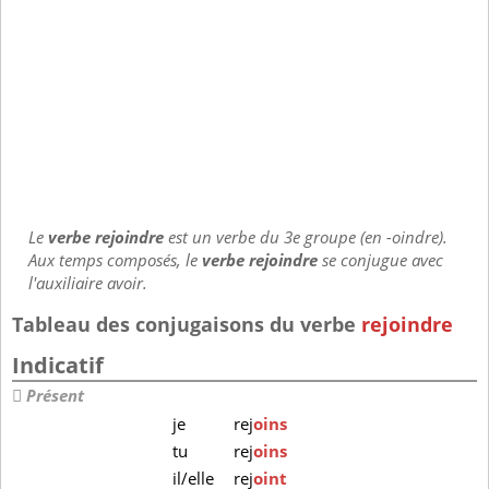
Le
verbe rejoindre
est un verbe du 3e groupe (en -oindre).
Aux temps composés, le
verbe rejoindre
se conjugue avec
l'auxiliaire avoir.
Tableau des conjugaisons du verbe
rejoindre
Indicatif
Présent
je
rej
oins
tu
rej
oins
il/elle
rej
oint