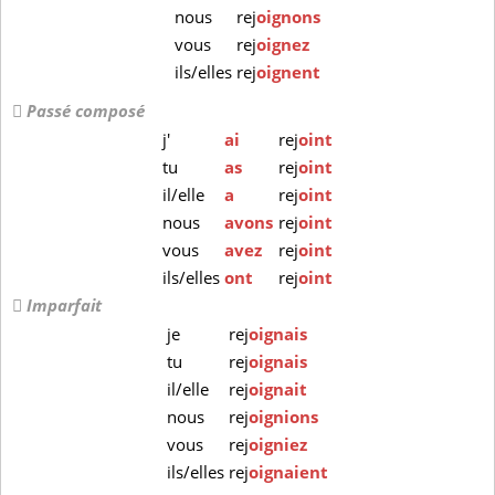
nous
rej
oignons
vous
rej
oignez
ils/elles
rej
oignent
Passé composé
j'
ai
rej
oint
tu
as
rej
oint
il/elle
a
rej
oint
nous
avons
rej
oint
vous
avez
rej
oint
ils/elles
ont
rej
oint
Imparfait
je
rej
oignais
tu
rej
oignais
il/elle
rej
oignait
nous
rej
oignions
vous
rej
oigniez
ils/elles
rej
oignaient