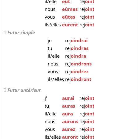
il/elle
eut
rej
oint
nous
eûmes
rej
oint
vous
eûtes
rej
oint
ils/elles
eurent
rej
oint
Futur simple
je
rej
oindrai
tu
rej
oindras
il/elle
rej
oindra
nous
rej
oindrons
vous
rej
oindrez
ils/elles
rej
oindront
Futur antérieur
j'
aurai
rej
oint
tu
auras
rej
oint
il/elle
aura
rej
oint
nous
aurons
rej
oint
vous
aurez
rej
oint
ils/elles
auront
rej
oint