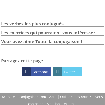
Les verbes les plus conjugués
Les exercices qui pourraient vous intéresser
Vous avez aimé Toute la conjugaison ?
Partagez cette page !

Facebook

Twitter
© Toute la conjugaison.com - 2019 |
Qui sommes nous ?
|
Nous
contacter
|
Mentions Légales
|