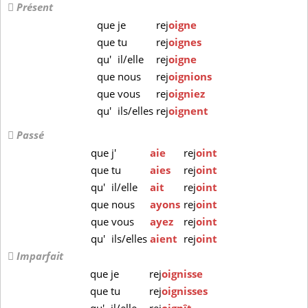
Présent
que
je
rej
oigne
que
tu
rej
oignes
qu'
il/elle
rej
oigne
que
nous
rej
oignions
que
vous
rej
oigniez
qu'
ils/elles
rej
oignent
Passé
que
j'
aie
rej
oint
que
tu
aies
rej
oint
qu'
il/elle
ait
rej
oint
que
nous
ayons
rej
oint
que
vous
ayez
rej
oint
qu'
ils/elles
aient
rej
oint
Imparfait
que
je
rej
oignisse
que
tu
rej
oignisses