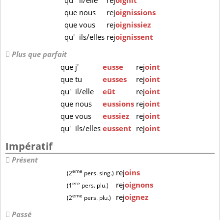
qu'
il/elle
rej
oignît
que
nous
rej
oignissions
que
vous
rej
oignissiez
qu'
ils/elles
rej
oignissent
Plus que parfait
que
j'
eusse
rej
oint
que
tu
eusses
rej
oint
qu'
il/elle
eût
rej
oint
que
nous
eussions
rej
oint
que
vous
eussiez
rej
oint
qu'
ils/elles
eussent
rej
oint
Impératif
Présent
eme
rej
oins
(2
pers. sing.)
ere
rej
oignons
(1
pers. plu.)
eme
rej
oignez
(2
pers. plu.)
Passé