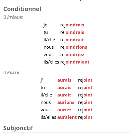
Conditionnel
Présent
je
rej
oindrais
tu
rej
oindrais
il/elle
rej
oindrait
nous
rej
oindrions
vous
rej
oindriez
ils/elles
rej
oindraient
Passé
j'
aurais
rej
oint
tu
aurais
rej
oint
il/elle
aurait
rej
oint
nous
aurions
rej
oint
vous
auriez
rej
oint
ils/elles
auraient
rej
oint
Subjonctif