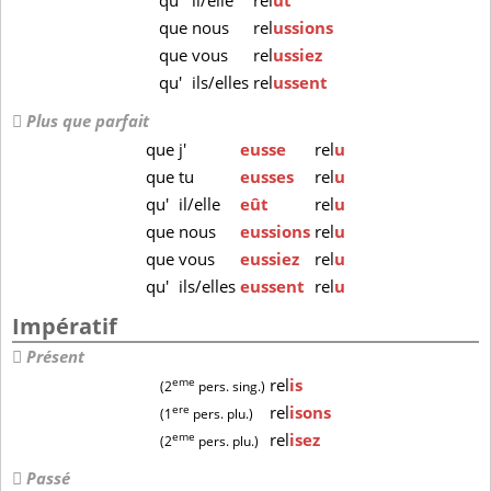
qu'
il/elle
rel
ût
que
nous
rel
ussions
que
vous
rel
ussiez
qu'
ils/elles
rel
ussent
Plus que parfait
que
j'
eusse
rel
u
que
tu
eusses
rel
u
qu'
il/elle
eût
rel
u
que
nous
eussions
rel
u
que
vous
eussiez
rel
u
qu'
ils/elles
eussent
rel
u
Impératif
Présent
eme
rel
is
(2
pers. sing.)
ere
rel
isons
(1
pers. plu.)
eme
rel
isez
(2
pers. plu.)
Passé