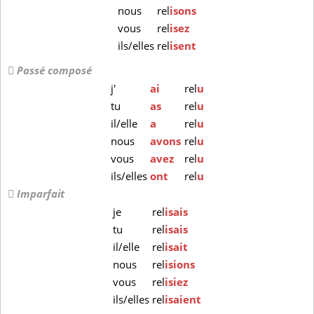
nous
rel
isons
vous
rel
isez
ils/elles
rel
isent
Passé composé
j'
ai
rel
u
tu
as
rel
u
il/elle
a
rel
u
nous
avons
rel
u
vous
avez
rel
u
ils/elles
ont
rel
u
Imparfait
je
rel
isais
tu
rel
isais
il/elle
rel
isait
nous
rel
isions
vous
rel
isiez
ils/elles
rel
isaient