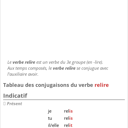
Le
verbe relire
est un verbe du 3e groupe (en -lire).
Aux temps composés, le
verbe relire
se conjugue avec
l'auxiliaire avoir.
Tableau des conjugaisons du verbe
relire
Indicatif
Présent
je
rel
is
tu
rel
is
il/elle
rel
it