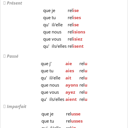
Présent
que
je
rel
ise
que
tu
rel
ises
qu'
il/elle
rel
ise
que
nous
rel
isions
que
vous
rel
isiez
qu'
ils/elles
rel
isent
Passé
que
j'
aie
rel
u
que
tu
aies
rel
u
qu'
il/elle
ait
rel
u
que
nous
ayons
rel
u
que
vous
ayez
rel
u
qu'
ils/elles
aient
rel
u
Imparfait
que
je
rel
usse
que
tu
rel
usses