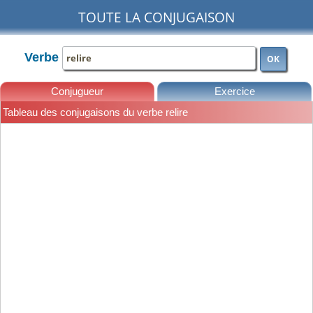
TOUTE LA CONJUGAISON
Verbe
OK
Conjugueur
Exercice
Tableau des conjugaisons du verbe relire
Leçons