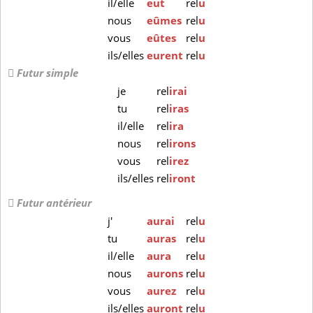
il/elle
eut
rel
u
nous
eûmes
rel
u
vous
eûtes
rel
u
ils/elles
eurent
rel
u
Futur simple
je
rel
irai
tu
rel
iras
il/elle
rel
ira
nous
rel
irons
vous
rel
irez
ils/elles
rel
iront
Futur antérieur
j'
aurai
rel
u
tu
auras
rel
u
il/elle
aura
rel
u
nous
aurons
rel
u
vous
aurez
rel
u
ils/elles
auront
rel
u