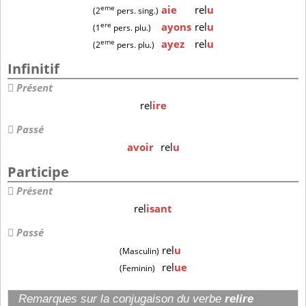
eme
aie
rel
u
(2
pers. sing.)
ere
ayons
rel
u
(1
pers. plu.)
eme
ayez
rel
u
(2
pers. plu.)
Infinitif
Présent
rel
ire
Passé
avoir
rel
u
Participe
Présent
rel
isant
Passé
rel
u
(Masculin)
rel
ue
(Feminin)
Remarques sur la conjugaison du verbe
relire