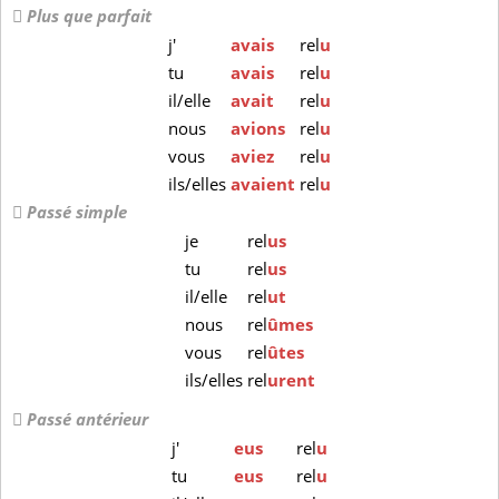
Plus que parfait
j'
avais
rel
u
tu
avais
rel
u
il/elle
avait
rel
u
nous
avions
rel
u
vous
aviez
rel
u
ils/elles
avaient
rel
u
Passé simple
je
rel
us
tu
rel
us
il/elle
rel
ut
nous
rel
ûmes
vous
rel
ûtes
ils/elles
rel
urent
Passé antérieur
j'
eus
rel
u
tu
eus
rel
u