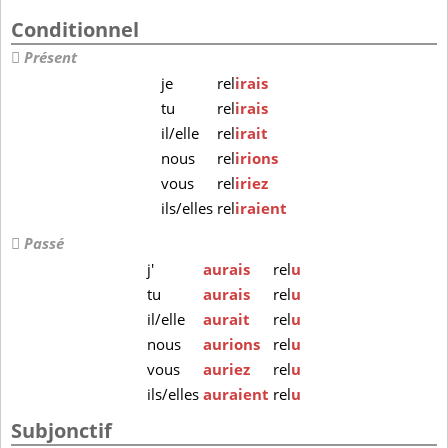
Conditionnel
Présent
je
rel
irais
tu
rel
irais
il/elle
rel
irait
nous
rel
irions
vous
rel
iriez
ils/elles
rel
iraient
Passé
j'
aurais
rel
u
tu
aurais
rel
u
il/elle
aurait
rel
u
nous
aurions
rel
u
vous
auriez
rel
u
ils/elles
auraient
rel
u
Subjonctif