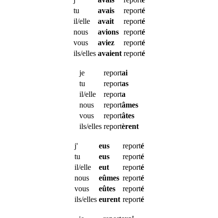
tu
avais
report
é
il/elle
avait
report
é
nous
avions
report
é
vous
aviez
report
é
ils/elles
avaient
report
é
je
report
ai
tu
report
as
il/elle
report
a
nous
report
âmes
vous
report
âtes
ils/elles
report
èrent
j'
eus
report
é
tu
eus
report
é
il/elle
eut
report
é
nous
eûmes
report
é
vous
eûtes
report
é
ils/elles
eurent
report
é