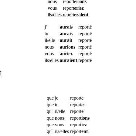
nous
report
erions
vous
report
eriez
ils/elles
report
eraient
j'
aurais
report
é
tu
aurais
report
é
il/elle
aurait
report
é
nous
aurions
report
é
vous
auriez
report
é
ils/elles
auraient
report
é
f
que
je
report
e
que
tu
report
es
qu'
il/elle
report
e
que
nous
report
ions
que
vous
report
iez
qu'
ils/elles
report
ent