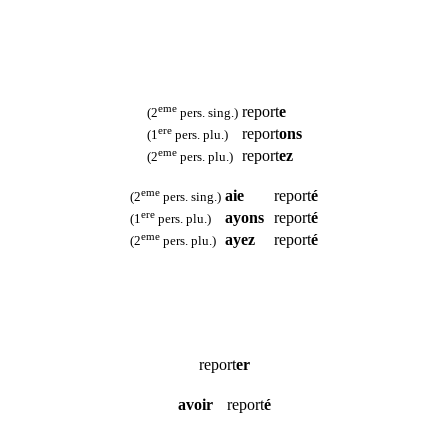
eme
report
e
(2
pers. sing.)
ere
report
ons
(1
pers. plu.)
eme
report
ez
(2
pers. plu.)
eme
aie
report
é
(2
pers. sing.)
ere
ayons
report
é
(1
pers. plu.)
eme
ayez
report
é
(2
pers. plu.)
report
er
avoir
report
é