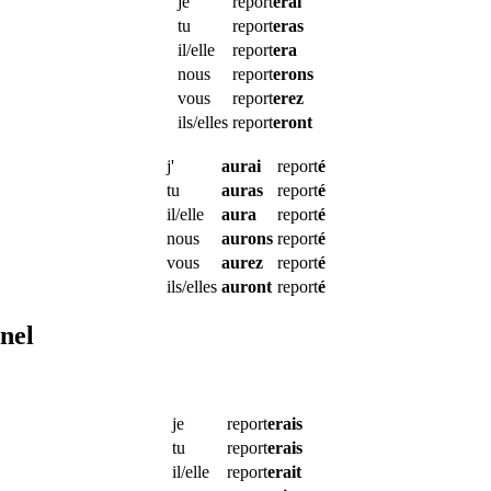
je
report
erai
tu
report
eras
il/elle
report
era
nous
report
erons
vous
report
erez
ils/elles
report
eront
j'
aurai
report
é
tu
auras
report
é
il/elle
aura
report
é
nous
aurons
report
é
vous
aurez
report
é
ils/elles
auront
report
é
nel
je
report
erais
tu
report
erais
il/elle
report
erait