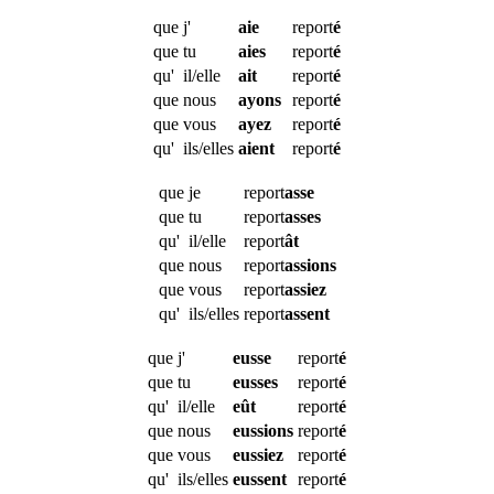
que
j'
aie
report
é
que
tu
aies
report
é
qu'
il/elle
ait
report
é
que
nous
ayons
report
é
que
vous
ayez
report
é
qu'
ils/elles
aient
report
é
que
je
report
asse
que
tu
report
asses
qu'
il/elle
report
ât
que
nous
report
assions
que
vous
report
assiez
qu'
ils/elles
report
assent
que
j'
eusse
report
é
que
tu
eusses
report
é
qu'
il/elle
eût
report
é
que
nous
eussions
report
é
que
vous
eussiez
report
é
qu'
ils/elles
eussent
report
é