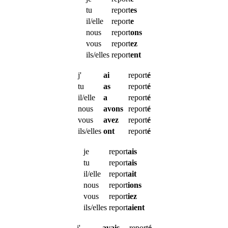
tu
report
es
il/elle
report
e
nous
report
ons
vous
report
ez
ils/elles
report
ent
j'
ai
report
é
tu
as
report
é
il/elle
a
report
é
nous
avons
report
é
vous
avez
report
é
ils/elles
ont
report
é
je
report
ais
tu
report
ais
il/elle
report
ait
nous
report
ions
vous
report
iez
ils/elles
report
aient
j'
avais
report
é