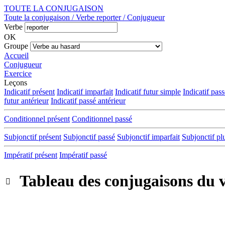
TOUTE LA CONJUGAISON
Toute la conjugaison / Verbe reporter / Conjugueur
Verbe
OK
Groupe
Accueil
Conjugueur
Exercice
Leçons
Indicatif présent
Indicatif imparfait
Indicatif futur simple
Indicatif pas
futur antérieur
Indicatif passé antérieur
Conditionnel présent
Conditionnel passé
Subjonctif présent
Subjonctif passé
Subjonctif imparfait
Subjonctif pl
Impératif présent
Impératif passé
Tableau des conjugaisons du 
