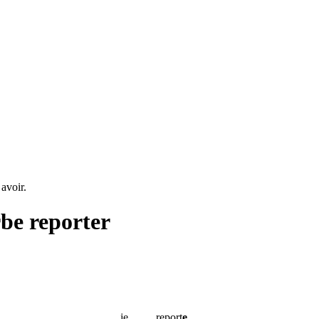
 avoir.
rbe
reporter
je
report
e