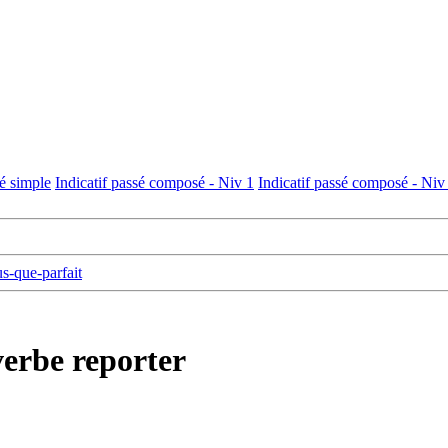
sé simple
Indicatif passé composé - Niv 1
Indicatif passé composé - Niv
us-que-parfait
verbe reporter