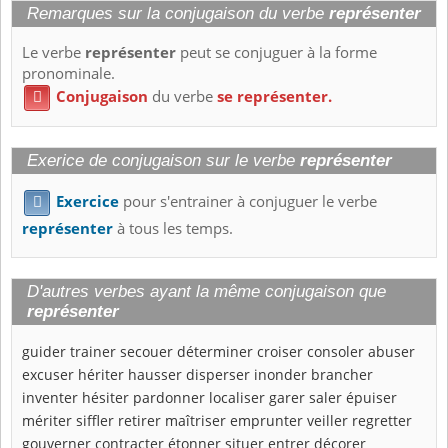
Remarques sur la conjugaison du verbe
représenter
Le verbe
représenter
peut se conjuguer à la forme
pronominale.
Conjugaison
du verbe
se représenter.

Exerice de conjugaison sur le verbe
représenter
Exercice
pour s'entrainer à conjuguer le verbe

représenter
à tous les temps.
D'autres verbes ayant la même conjugaison que
représenter
guider
trainer
secouer
déterminer
croiser
consoler
abuser
excuser
hériter
hausser
disperser
inonder
brancher
inventer
hésiter
pardonner
localiser
garer
saler
épuiser
mériter
siffler
retirer
maîtriser
emprunter
veiller
regretter
gouverner
contracter
étonner
situer
entrer
décorer