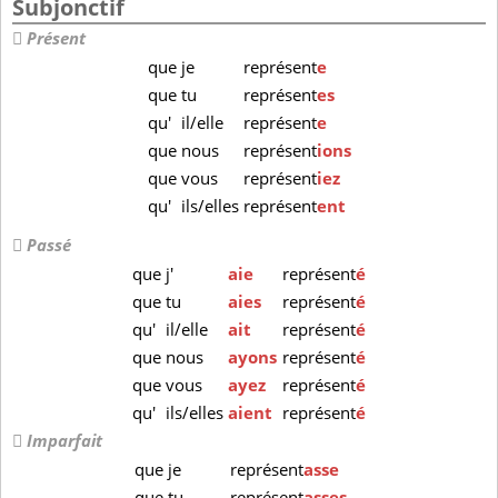
Subjonctif
Présent
que
je
représent
e
que
tu
représent
es
qu'
il/elle
représent
e
que
nous
représent
ions
que
vous
représent
iez
qu'
ils/elles
représent
ent
Passé
que
j'
aie
représent
é
que
tu
aies
représent
é
qu'
il/elle
ait
représent
é
que
nous
ayons
représent
é
que
vous
ayez
représent
é
qu'
ils/elles
aient
représent
é
Imparfait
que
je
représent
asse
que
tu
représent
asses