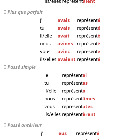
ils/elles
représent
aient
Plus que parfait
j'
avais
représent
é
tu
avais
représent
é
il/elle
avait
représent
é
nous
avions
représent
é
vous
aviez
représent
é
ils/elles
avaient
représent
é
Passé simple
je
représent
ai
tu
représent
as
il/elle
représent
a
nous
représent
âmes
vous
représent
âtes
ils/elles
représent
èrent
Passé antérieur
j'
eus
représent
é