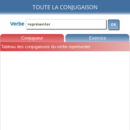
TOUTE LA CONJUGAISON
Verbe
OK
Conjugueur
Exercice
Tableau des conjugaisons du verbe représenter
Leçons