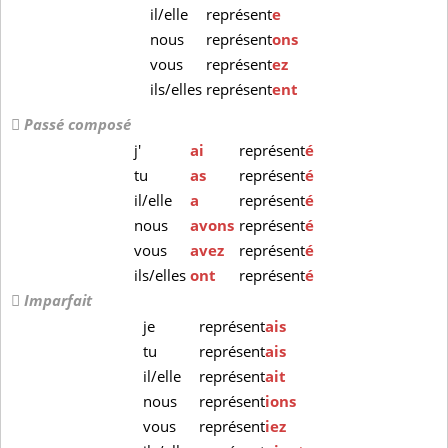
il/elle
représent
e
nous
représent
ons
vous
représent
ez
ils/elles
représent
ent
Passé composé
j'
ai
représent
é
tu
as
représent
é
il/elle
a
représent
é
nous
avons
représent
é
vous
avez
représent
é
ils/elles
ont
représent
é
Imparfait
je
représent
ais
tu
représent
ais
il/elle
représent
ait
nous
représent
ions
vous
représent
iez