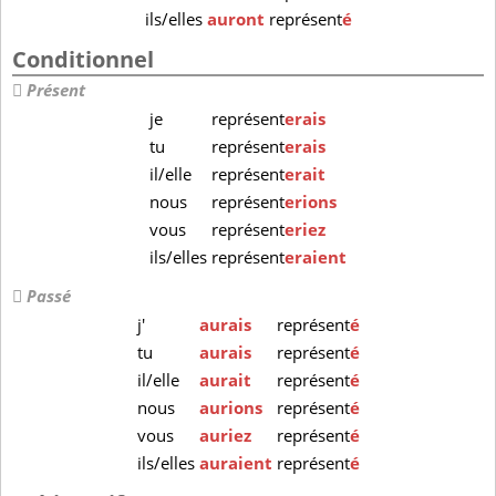
ils/elles
auront
représent
é
Conditionnel
Présent
je
représent
erais
tu
représent
erais
il/elle
représent
erait
nous
représent
erions
vous
représent
eriez
ils/elles
représent
eraient
Passé
j'
aurais
représent
é
tu
aurais
représent
é
il/elle
aurait
représent
é
nous
aurions
représent
é
vous
auriez
représent
é
ils/elles
auraient
représent
é