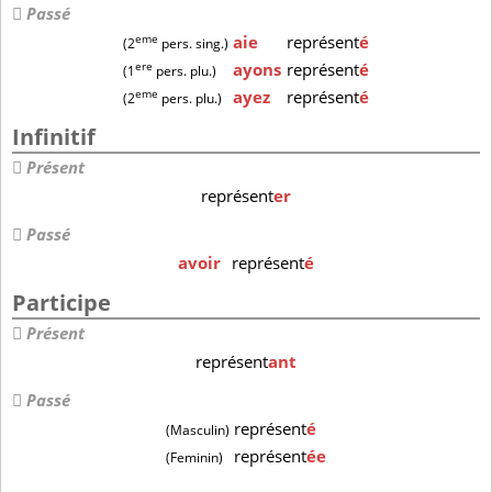
Passé
eme
aie
représent
é
(2
pers. sing.)
ere
ayons
représent
é
(1
pers. plu.)
eme
ayez
représent
é
(2
pers. plu.)
Infinitif
Présent
représent
er
Passé
avoir
représent
é
Participe
Présent
représent
ant
Passé
représent
é
(Masculin)
représent
ée
(Feminin)