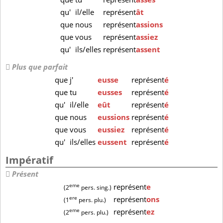
qu'
il/elle
représent
ât
que
nous
représent
assions
que
vous
représent
assiez
qu'
ils/elles
représent
assent
Plus que parfait
que
j'
eusse
représent
é
que
tu
eusses
représent
é
qu'
il/elle
eût
représent
é
que
nous
eussions
représent
é
que
vous
eussiez
représent
é
qu'
ils/elles
eussent
représent
é
Impératif
Présent
eme
représent
e
(2
pers. sing.)
ere
représent
ons
(1
pers. plu.)
eme
représent
ez
(2
pers. plu.)