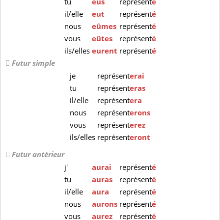
tu
eus
représent
é
il/elle
eut
représent
é
nous
eûmes
représent
é
vous
eûtes
représent
é
ils/elles
eurent
représent
é
Futur simple
je
représent
erai
tu
représent
eras
il/elle
représent
era
nous
représent
erons
vous
représent
erez
ils/elles
représent
eront
Futur antérieur
j'
aurai
représent
é
tu
auras
représent
é
il/elle
aura
représent
é
nous
aurons
représent
é
vous
aurez
représent
é