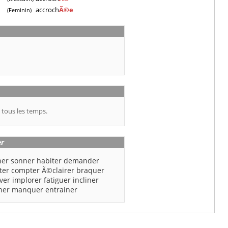
accroch
Ã©e
(Feminin)
 tous les temps.
er
ner
sonner
habiter
demander
ter
compter
Ã©clairer
braquer
ver
implorer
fatiguer
incliner
her
manquer
entrainer