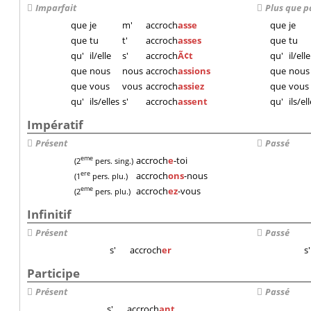
Imparfait
Plus que p
que
je
m'
accroch
asse
que
je
que
tu
t'
accroch
asses
que
tu
qu'
il/elle
s'
accroch
Ã¢t
qu'
il/elle
que
nous
nous
accroch
assions
que
nous
que
vous
vous
accroch
assiez
que
vous
qu'
ils/elles
s'
accroch
assent
qu'
ils/el
Impératif
Présent
Passé
accroch
e
-toi
eme
(2
pers. sing.)
accroch
ons
-nous
ere
(1
pers. plu.)
accroch
ez
-vous
eme
(2
pers. plu.)
Infinitif
Présent
Passé
s'
accroch
er
s'
Participe
Présent
Passé
s'
accroch
ant