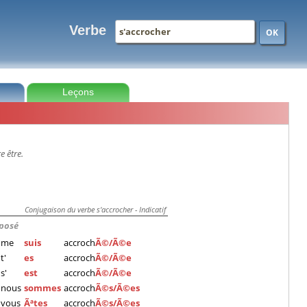
Verbe
OK
Leçons
e être.
Conjugaison du verbe s'accrocher - Indicatif
posé
me
suis
accroch
Ã©/Ã©e
t'
es
accroch
Ã©/Ã©e
s'
est
accroch
Ã©/Ã©e
nous
sommes
accroch
Ã©s/Ã©es
vous
Ãªtes
accroch
Ã©s/Ã©es