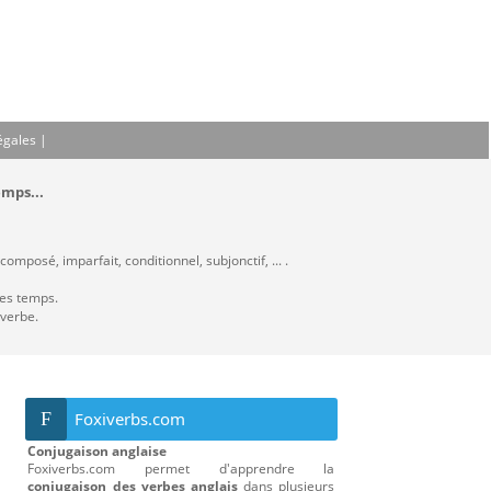
égales
|
emps...
omposé, imparfait, conditionnel, subjonctif, ... .
les temps.
 verbe.
F
Foxiverbs.com
Conjugaison anglaise
Foxiverbs.com permet d'apprendre la
conjugaison des verbes anglais
dans plusieurs