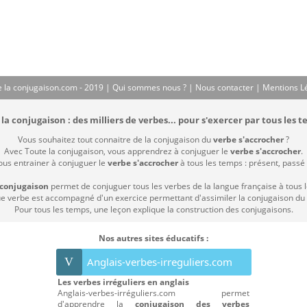
 la conjugaison.com - 2019 |
Qui sommes nous ?
|
Nous contacter
|
Mentions L
la conjugaison : des milliers de verbes... pour s'exercer par tous les t
Vous souhaitez tout connaitre de la conjugaison du
verbe s'accrocher
?
Avec Toute la conjugaison, vous apprendrez à conjuguer le
verbe s'accrocher
.
vous entrainer à conjuguer le
verbe s'accrocher
à tous les temps : présent, passé c
 conjugaison
permet de conjuguer tous les verbes de la langue française à tous 
 verbe est accompagné d'un exercice permettant d'assimiler la conjugaison du
Pour tous les temps, une leçon explique la construction des conjugaisons.
Nos autres sites éducatifs :
V
Anglais-verbes-irreguliers.com
Les verbes irréguliers en anglais
Anglais-verbes-irréguliers.com permet
d'apprendre la
conjugaison des verbes