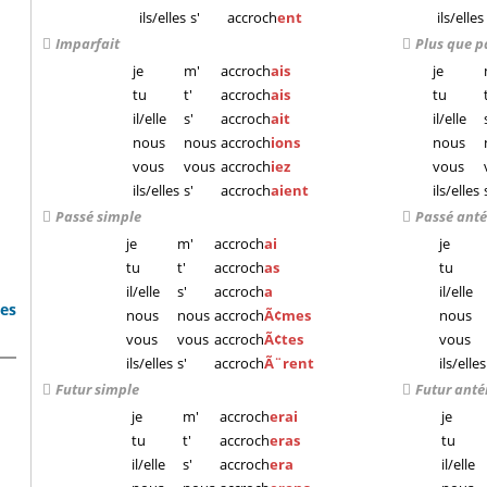
ils/elles
s'
accroch
ent
ils/elles
Imparfait
Plus que p
je
m'
accroch
ais
je
tu
t'
accroch
ais
tu
il/elle
s'
accroch
ait
il/elle
nous
nous
accroch
ions
nous
vous
vous
accroch
iez
vous
ils/elles
s'
accroch
aient
ils/elles
Passé simple
Passé anté
je
m'
accroch
ai
je
tu
t'
accroch
as
tu
il/elle
s'
accroch
a
il/elle
bes
nous
nous
accroch
Ã¢mes
nous
vous
vous
accroch
Ã¢tes
vous
ils/elles
s'
accroch
Ã¨rent
ils/elles
Futur simple
Futur anté
je
m'
accroch
erai
je
tu
t'
accroch
eras
tu
il/elle
s'
accroch
era
il/elle