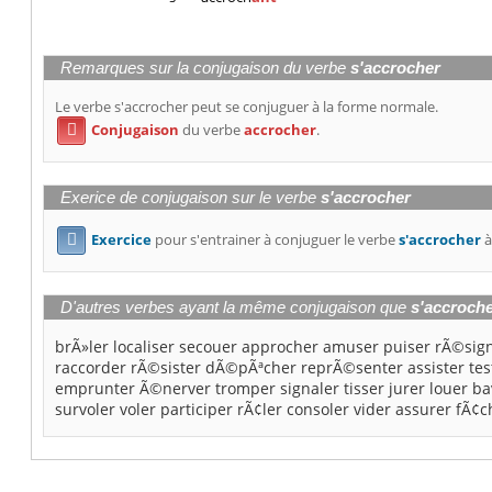
Remarques sur la conjugaison du verbe
s'accrocher
Le verbe s'accrocher peut se conjuguer à la forme normale.
Conjugaison
du verbe
accrocher
.

Exerice de conjugaison sur le verbe
s'accrocher
Exercice
pour s'entrainer à conjuguer le verbe
s'accrocher
à

D'autres verbes ayant la même conjugaison que
s'accroch
brÃ»ler
localiser
secouer
approcher
amuser
puiser
rÃ©sig
raccorder
rÃ©sister
dÃ©pÃªcher
reprÃ©senter
assister
tes
emprunter
Ã©nerver
tromper
signaler
tisser
jurer
louer
ba
survoler
voler
participer
rÃ¢ler
consoler
vider
assurer
fÃ¢c