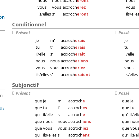
nous
nous
accroch
erons
nous
vous
vous
accroch
erez
vous
ils/elles
s'
accroch
eront
ils/elle
son
Conditionnel
Présent
Passé
je
m'
accroch
erais
je
tu
t'
accroch
erais
tu
il/elle
s'
accroch
erait
il/elle
nous
nous
accroch
erions
nous
vous
vous
accroch
eriez
vous
ils/elles
s'
accroch
eraient
ils/elles
Subjonctif
Présent
Passé
en
que
je
m'
accroch
e
que
je
lus
que
tu
t'
accroch
es
que
tu
qu'
il/elle
s'
accroch
e
qu'
il/ell
que
nous
nous
accroch
ions
que
nou
que
vous
vous
accroch
iez
que
vou
qu'
ils/elles
s'
accroch
ent
qu'
ils/e