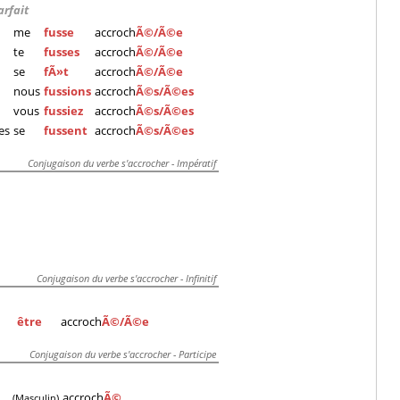
arfait
me
fusse
accroch
Ã©/Ã©e
te
fusses
accroch
Ã©/Ã©e
se
fÃ»t
accroch
Ã©/Ã©e
nous
fussions
accroch
Ã©s/Ã©es
vous
fussiez
accroch
Ã©s/Ã©es
les
se
fussent
accroch
Ã©s/Ã©es
Conjugaison du verbe s'accrocher - Impératif
Conjugaison du verbe s'accrocher - Infinitif
être
accroch
Ã©/Ã©e
Conjugaison du verbe s'accrocher - Participe
accroch
Ã©
(Masculin)