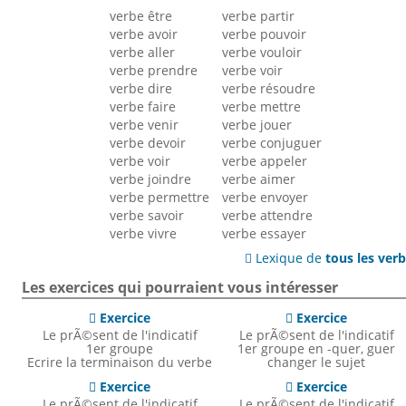
verbe être
verbe partir
verbe avoir
verbe pouvoir
verbe aller
verbe vouloir
verbe prendre
verbe voir
verbe dire
verbe résoudre
verbe faire
verbe mettre
verbe venir
verbe jouer
verbe devoir
verbe conjuguer
verbe voir
verbe appeler
verbe joindre
verbe aimer
verbe permettre
verbe envoyer
verbe savoir
verbe attendre
verbe vivre
verbe essayer
Lexique de
tous les ver

Les exercices qui pourraient vous intéresser
Exercice
Exercice


Le prÃ©sent de l'indicatif
Le prÃ©sent de l'indicatif
1er groupe
1er groupe en -quer, guer
Ecrire la terminaison du verbe
changer le sujet
Exercice
Exercice


Le prÃ©sent de l'indicatif
Le prÃ©sent de l'indicatif