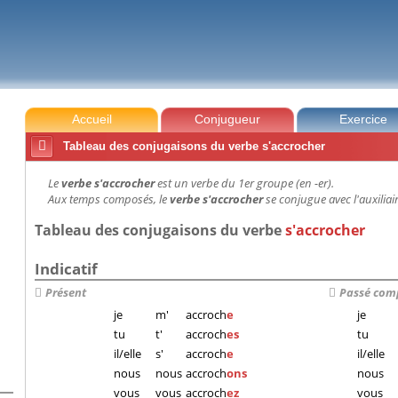
Accueil
Conjugueur
Exercice

Tableau des conjugaisons du verbe s'accrocher
Le
verbe s'accrocher
est un verbe du 1er groupe (en -er).
Aux temps composés, le
verbe s'accrocher
se conjugue avec l'auxiliair
Tableau des conjugaisons du verbe
s'accrocher
Indicatif
Présent
Passé com
je
m'
accroch
e
je
tu
t'
accroch
es
tu
il/elle
s'
accroch
e
il/elle
nous
nous
accroch
ons
nous
vous
vous
accroch
ez
vous