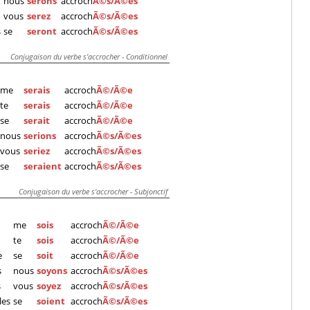
nous
serons
accroch
Ã©s/Ã©es
vous
serez
accroch
Ã©s/Ã©es
s
se
seront
accroch
Ã©s/Ã©es
Conjugaison du verbe s'accrocher - Conditionnel
me
serais
accroch
Ã©/Ã©e
te
serais
accroch
Ã©/Ã©e
se
serait
accroch
Ã©/Ã©e
nous
serions
accroch
Ã©s/Ã©es
vous
seriez
accroch
Ã©s/Ã©es
se
seraient
accroch
Ã©s/Ã©es
Conjugaison du verbe s'accrocher - Subjonctif
me
sois
accroch
Ã©/Ã©e
te
sois
accroch
Ã©/Ã©e
e
se
soit
accroch
Ã©/Ã©e
s
nous
soyons
accroch
Ã©s/Ã©es
s
vous
soyez
accroch
Ã©s/Ã©es
lles
se
soient
accroch
Ã©s/Ã©es