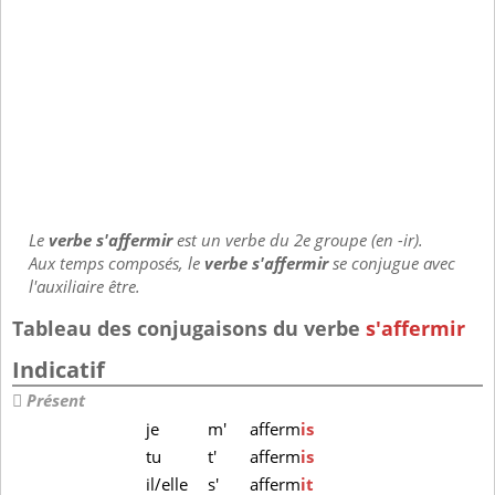
Le
verbe s'affermir
est un verbe du 2e groupe (en -ir).
Aux temps composés, le
verbe s'affermir
se conjugue avec
l'auxiliaire être.
Tableau des conjugaisons du verbe
s'affermir
Indicatif
Présent
je
m'
afferm
is
tu
t'
afferm
is
il/elle
s'
afferm
it