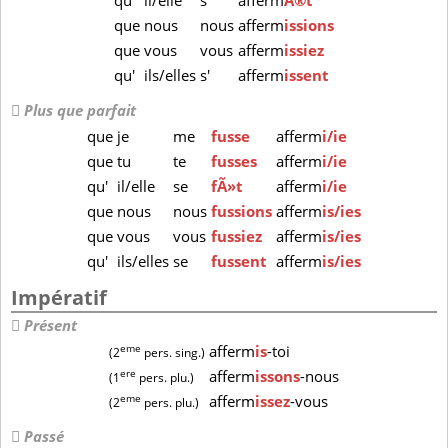
qu'
il/elle
s'
afferm
Ã®t
que
nous
nous
afferm
issions
que
vous
vous
afferm
issiez
qu'
ils/elles
s'
afferm
issent
Plus que parfait
que
je
me
fusse
afferm
i/ie
que
tu
te
fusses
afferm
i/ie
qu'
il/elle
se
fÃ»t
afferm
i/ie
que
nous
nous
fussions
afferm
is/ies
que
vous
vous
fussiez
afferm
is/ies
qu'
ils/elles
se
fussent
afferm
is/ies
Impératif
Présent
eme
afferm
is
-toi
(2
pers. sing.)
ere
afferm
issons
-nous
(1
pers. plu.)
eme
afferm
issez
-vous
(2
pers. plu.)
Passé