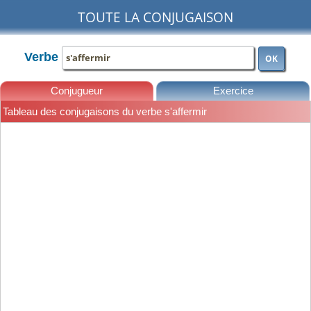
TOUTE LA CONJUGAISON
Verbe
OK
Conjugueur
Exercice
Tableau des conjugaisons du verbe s'affermir
Leçons