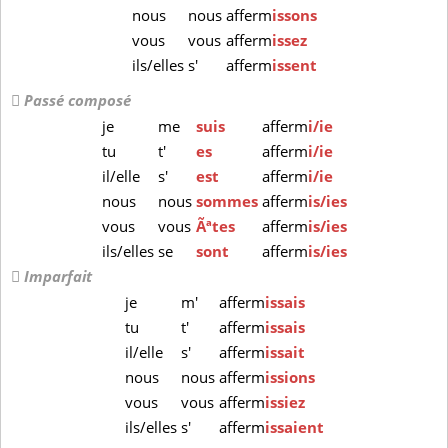
nous
nous
afferm
issons
vous
vous
afferm
issez
ils/elles
s'
afferm
issent
Passé composé
je
me
suis
afferm
i/ie
tu
t'
es
afferm
i/ie
il/elle
s'
est
afferm
i/ie
nous
nous
sommes
afferm
is/ies
vous
vous
Ãªtes
afferm
is/ies
ils/elles
se
sont
afferm
is/ies
Imparfait
je
m'
afferm
issais
tu
t'
afferm
issais
il/elle
s'
afferm
issait
nous
nous
afferm
issions
vous
vous
afferm
issiez
ils/elles
s'
afferm
issaient