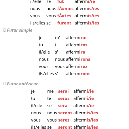
il/elle
se
fut
afferm
i/ie
nous
nous
fÃ»mes
afferm
is/ies
vous
vous
fÃ»tes
afferm
is/ies
ils/elles
se
furent
afferm
is/ies
Futur simple
je
m'
afferm
irai
tu
t'
afferm
iras
il/elle
s'
afferm
ira
nous
nous
afferm
irons
vous
vous
afferm
irez
ils/elles
s'
afferm
iront
Futur antérieur
je
me
serai
afferm
i/ie
tu
te
seras
afferm
i/ie
il/elle
se
sera
afferm
i/ie
nous
nous
serons
afferm
is/ies
vous
vous
serez
afferm
is/ies
ils/elles
se
seront
afferm
is/ies