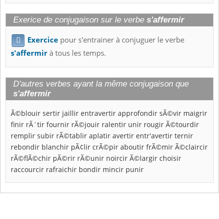
Exerice de conjugaison sur le verbe
s'affermir
Exercice
pour s'entrainer à conjuguer le verbe

s'affermir
à tous les temps.
D'autres verbes ayant la même conjugaison que
s'affermir
Ã©blouir
sertir
jaillir
entravertir
approfondir
sÃ©vir
maigrir
finir
rÃ´tir
fournir
rÃ©jouir
ralentir
unir
rougir
Ã©tourdir
remplir
subir
rÃ©tablir
aplatir
avertir
entr'avertir
ternir
rebondir
blanchir
pÃ¢lir
crÃ©pir
aboutir
frÃ©mir
Ã©claircir
rÃ©flÃ©chir
pÃ©rir
rÃ©unir
noircir
Ã©largir
choisir
raccourcir
rafraichir
bondir
mincir
punir