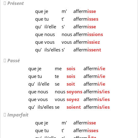
Présent
que
je
m'
afferm
isse
que
tu
t'
afferm
isses
qu'
il/elle
s'
afferm
isse
que
nous
nous
afferm
issions
que
vous
vous
afferm
issiez
qu'
ils/elles
s'
afferm
issent
Passé
que
je
me
sois
afferm
i/ie
que
tu
te
sois
afferm
i/ie
qu'
il/elle
se
soit
afferm
i/ie
que
nous
nous
soyons
afferm
is/ies
que
vous
vous
soyez
afferm
is/ies
qu'
ils/elles
se
soient
afferm
is/ies
Imparfait
que
je
m'
afferm
isse
que
tu
t'
afferm
isses