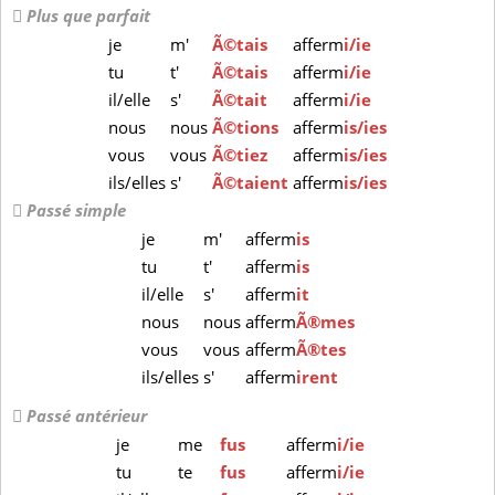
Plus que parfait
je
m'
Ã©tais
afferm
i/ie
tu
t'
Ã©tais
afferm
i/ie
il/elle
s'
Ã©tait
afferm
i/ie
nous
nous
Ã©tions
afferm
is/ies
vous
vous
Ã©tiez
afferm
is/ies
ils/elles
s'
Ã©taient
afferm
is/ies
Passé simple
je
m'
afferm
is
tu
t'
afferm
is
il/elle
s'
afferm
it
nous
nous
afferm
Ã®mes
vous
vous
afferm
Ã®tes
ils/elles
s'
afferm
irent
Passé antérieur
je
me
fus
afferm
i/ie
tu
te
fus
afferm
i/ie