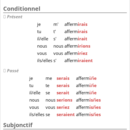
Conditionnel
Présent
je
m'
afferm
irais
tu
t'
afferm
irais
il/elle
s'
afferm
irait
nous
nous
afferm
irions
vous
vous
afferm
iriez
ils/elles
s'
afferm
iraient
Passé
je
me
serais
afferm
i/ie
tu
te
serais
afferm
i/ie
il/elle
se
serait
afferm
i/ie
nous
nous
serions
afferm
is/ies
vous
vous
seriez
afferm
is/ies
ils/elles
se
seraient
afferm
is/ies
Subjonctif