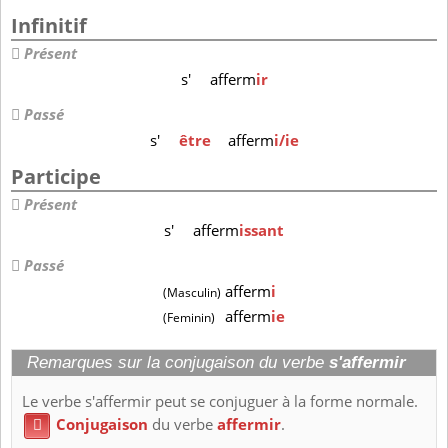
Infinitif
Présent
s'
afferm
ir
Passé
s'
être
afferm
i/ie
Participe
Présent
s'
afferm
issant
Passé
afferm
i
(Masculin)
afferm
ie
(Feminin)
Remarques sur la conjugaison du verbe
s'affermir
Le verbe s'affermir peut se conjuguer à la forme normale.
Conjugaison
du verbe
affermir
.
