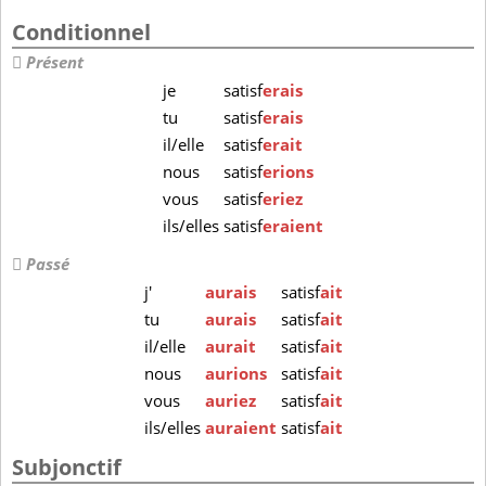
Conditionnel
Présent
je
satisf
erais
tu
satisf
erais
il/elle
satisf
erait
nous
satisf
erions
vous
satisf
eriez
ils/elles
satisf
eraient
Passé
j'
aurais
satisf
ait
tu
aurais
satisf
ait
il/elle
aurait
satisf
ait
nous
aurions
satisf
ait
vous
auriez
satisf
ait
ils/elles
auraient
satisf
ait
Subjonctif