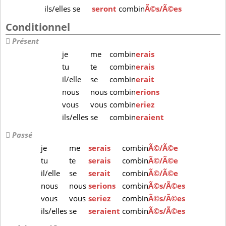
ils/elles
se
seront
combin
Ã©s/Ã©es
Conditionnel
Présent
je
me
combin
erais
tu
te
combin
erais
il/elle
se
combin
erait
nous
nous
combin
erions
vous
vous
combin
eriez
ils/elles
se
combin
eraient
Passé
je
me
serais
combin
Ã©/Ã©e
tu
te
serais
combin
Ã©/Ã©e
il/elle
se
serait
combin
Ã©/Ã©e
nous
nous
serions
combin
Ã©s/Ã©es
vous
vous
seriez
combin
Ã©s/Ã©es
ils/elles
se
seraient
combin
Ã©s/Ã©es