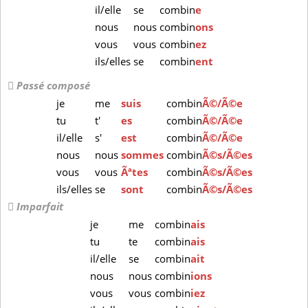
il/elle
se
combin
e
nous
nous
combin
ons
vous
vous
combin
ez
ils/elles
se
combin
ent
Passé composé
je
me
suis
combin
Ã©/Ã©e
tu
t'
es
combin
Ã©/Ã©e
il/elle
s'
est
combin
Ã©/Ã©e
nous
nous
sommes
combin
Ã©s/Ã©es
vous
vous
Ãªtes
combin
Ã©s/Ã©es
ils/elles
se
sont
combin
Ã©s/Ã©es
Imparfait
je
me
combin
ais
tu
te
combin
ais
il/elle
se
combin
ait
nous
nous
combin
ions
vous
vous
combin
iez