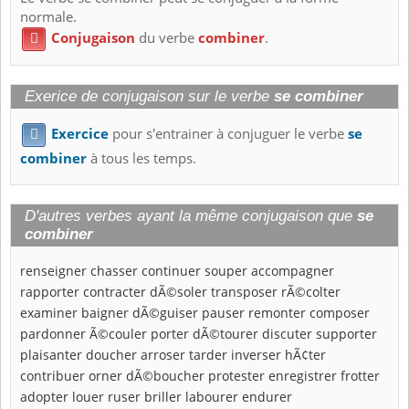
normale.
Conjugaison
du verbe
combiner
.

Exerice de conjugaison sur le verbe
se combiner
Exercice
pour s'entrainer à conjuguer le verbe
se

combiner
à tous les temps.
D'autres verbes ayant la même conjugaison que
se
combiner
renseigner
chasser
continuer
souper
accompagner
rapporter
contracter
dÃ©soler
transposer
rÃ©colter
examiner
baigner
dÃ©guiser
pauser
remonter
composer
pardonner
Ã©couler
porter
dÃ©tourer
discuter
supporter
plaisanter
doucher
arroser
tarder
inverser
hÃ¢ter
contribuer
orner
dÃ©boucher
protester
enregistrer
frotter
adopter
louer
ruser
briller
labourer
endurer