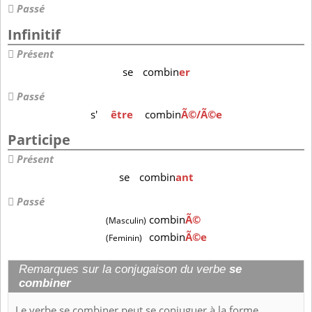
Passé
Infinitif
Présent
se
combin
er
Passé
s'
être
combin
Ã©/Ã©e
Participe
Présent
se
combin
ant
Passé
combin
Ã©
(Masculin)
combin
Ã©e
(Feminin)
Remarques sur la conjugaison du verbe
se
combiner
Le verbe se combiner peut se conjuguer à la forme