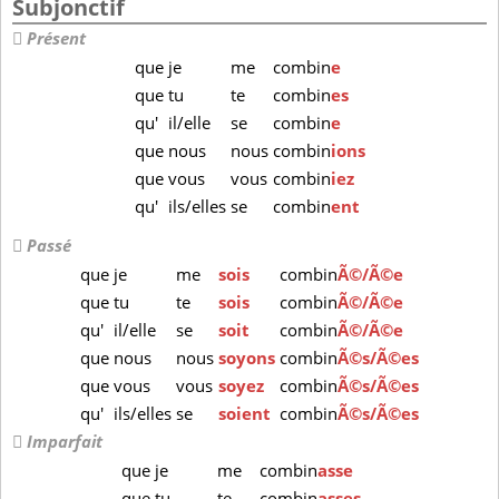
Subjonctif
Présent
que
je
me
combin
e
que
tu
te
combin
es
qu'
il/elle
se
combin
e
que
nous
nous
combin
ions
que
vous
vous
combin
iez
qu'
ils/elles
se
combin
ent
Passé
que
je
me
sois
combin
Ã©/Ã©e
que
tu
te
sois
combin
Ã©/Ã©e
qu'
il/elle
se
soit
combin
Ã©/Ã©e
que
nous
nous
soyons
combin
Ã©s/Ã©es
que
vous
vous
soyez
combin
Ã©s/Ã©es
qu'
ils/elles
se
soient
combin
Ã©s/Ã©es
Imparfait
que
je
me
combin
asse
que
tu
te
combin
asses