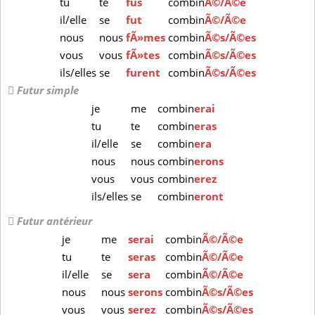
tu
te
fus
combin
Ã©/Ã©e
il/elle
se
fut
combin
Ã©/Ã©e
nous
nous
fÃ»mes
combin
Ã©s/Ã©es
vous
vous
fÃ»tes
combin
Ã©s/Ã©es
ils/elles
se
furent
combin
Ã©s/Ã©es
Futur simple
je
me
combin
erai
tu
te
combin
eras
il/elle
se
combin
era
nous
nous
combin
erons
vous
vous
combin
erez
ils/elles
se
combin
eront
Futur antérieur
je
me
serai
combin
Ã©/Ã©e
tu
te
seras
combin
Ã©/Ã©e
il/elle
se
sera
combin
Ã©/Ã©e
nous
nous
serons
combin
Ã©s/Ã©es
vous
vous
serez
combin
Ã©s/Ã©es