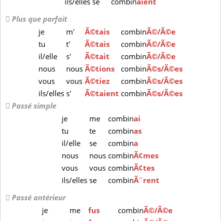
ils/elles
se
combin
aient
Plus que parfait
je
m'
Ã©tais
combin
Ã©/Ã©e
tu
t'
Ã©tais
combin
Ã©/Ã©e
il/elle
s'
Ã©tait
combin
Ã©/Ã©e
nous
nous
Ã©tions
combin
Ã©s/Ã©es
vous
vous
Ã©tiez
combin
Ã©s/Ã©es
ils/elles
s'
Ã©taient
combin
Ã©s/Ã©es
Passé simple
je
me
combin
ai
tu
te
combin
as
il/elle
se
combin
a
nous
nous
combin
Ã¢mes
vous
vous
combin
Ã¢tes
ils/elles
se
combin
Ã¨rent
Passé antérieur
je
me
fus
combin
Ã©/Ã©e