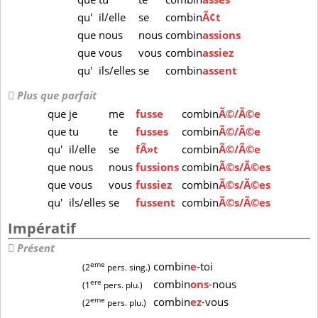
qu'
il/elle
se
combin
Ã¢t
que
nous
nous
combin
assions
que
vous
vous
combin
assiez
qu'
ils/elles
se
combin
assent
Plus que parfait
que
je
me
fusse
combin
Ã©/Ã©e
que
tu
te
fusses
combin
Ã©/Ã©e
qu'
il/elle
se
fÃ»t
combin
Ã©/Ã©e
que
nous
nous
fussions
combin
Ã©s/Ã©es
que
vous
vous
fussiez
combin
Ã©s/Ã©es
qu'
ils/elles
se
fussent
combin
Ã©s/Ã©es
Impératif
Présent
eme
combin
e
-toi
(2
pers. sing.)
ere
combin
ons
-nous
(1
pers. plu.)
eme
combin
ez
-vous
(2
pers. plu.)