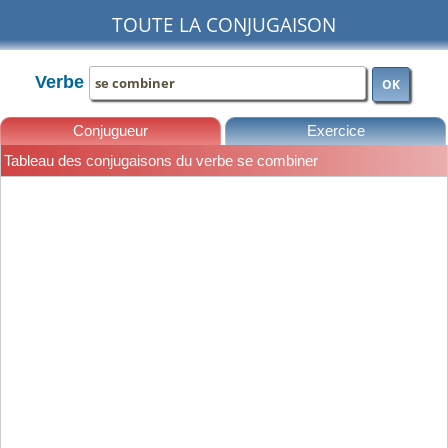
TOUTE LA CONJUGAISON
Verbe
OK
Conjugueur
Exercice
Tableau des conjugaisons du verbe se combiner
Leçons