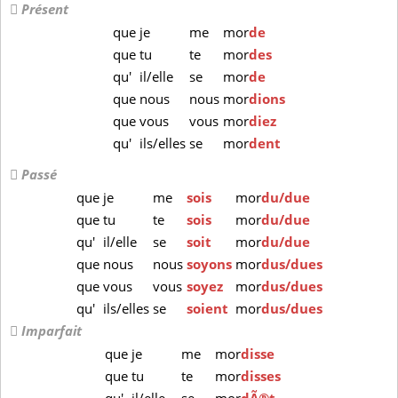
Présent
que
je
me
mor
de
que
tu
te
mor
des
qu'
il/elle
se
mor
de
que
nous
nous
mor
dions
que
vous
vous
mor
diez
qu'
ils/elles
se
mor
dent
Passé
que
je
me
sois
mor
du/due
que
tu
te
sois
mor
du/due
qu'
il/elle
se
soit
mor
du/due
que
nous
nous
soyons
mor
dus/dues
que
vous
vous
soyez
mor
dus/dues
qu'
ils/elles
se
soient
mor
dus/dues
Imparfait
que
je
me
mor
disse
que
tu
te
mor
disses