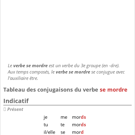
Le
verbe se mordre
est un verbe du 3e groupe (en -dre).
Aux temps composés, le
verbe se mordre
se conjugue avec
l'auxiliaire être.
Tableau des conjugaisons du verbe
se mordre
Indicatif
Présent
je
me
mor
ds
tu
te
mor
ds
il/elle
se
mor
d