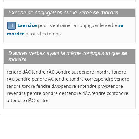
Exerice de conjugaison sur le verbe
se mordre
Exercice
pour s'entrainer à conjuguer le verbe
se

mordre
à tous les temps.
D'autres verbes ayant la même conjugaison que
se
mordre
rendre
dÃ©tendre
rÃ©pondre
suspendre
mordre
fondre
rÃ©pandre
pendre
Ã©tendre
tondre
correspondre
vendre
tendre
tordre
fendre
dÃ©pendre
entendre
prÃ©tendre
revendre
perdre
pondre
descendre
dÃ©fendre
confondre
attendre
dÃ©tordre