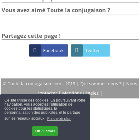
Vous avez aimé Toute la conjugaison ?
Partagez cette page !

Facebook

Twitter
© Toute la conjugaison.com - 2019 |
Qui sommes nous ?
|
Nous
contacter
|
Mentions Légales
|
Ce site utilise des cookies. En poursuivant votre
navigation, vous acceptez l'utilisation de
cookies pour les statistiques, la
personnalisation des publicités, et le partage
sur les réseaux sociaux.
En savoir plus
OK / Fermer