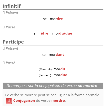
Infinitif
Présent
se
mor
dre
Passé
s'
être
mor
du/due
Participe
Présent
se
mor
dant
Passé
mor
du
(Masculin)
mor
due
(Feminin)
Remarques sur la conjugaison du verbe
se mordre
Le verbe se mordre peut se conjuguer à la forme normale.
Conjugaison
du verbe
mordre
.
