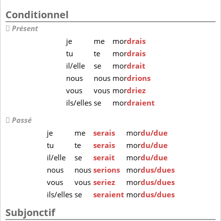
Conditionnel
Présent
je
me
mor
drais
tu
te
mor
drais
il/elle
se
mor
drait
nous
nous
mor
drions
vous
vous
mor
driez
ils/elles
se
mor
draient
Passé
je
me
serais
mor
du/due
tu
te
serais
mor
du/due
il/elle
se
serait
mor
du/due
nous
nous
serions
mor
dus/dues
vous
vous
seriez
mor
dus/dues
ils/elles
se
seraient
mor
dus/dues
Subjonctif