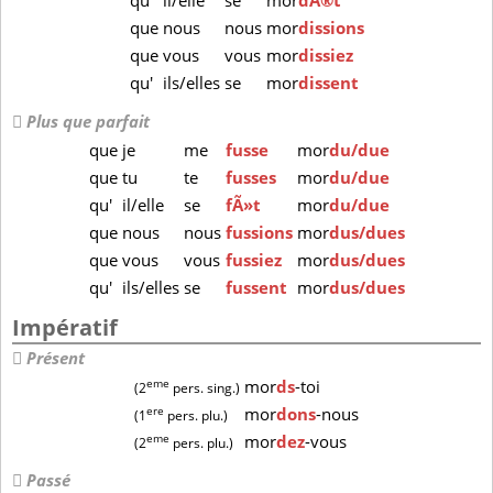
qu'
il/elle
se
mor
dÃ®t
que
nous
nous
mor
dissions
que
vous
vous
mor
dissiez
qu'
ils/elles
se
mor
dissent
Plus que parfait
que
je
me
fusse
mor
du/due
que
tu
te
fusses
mor
du/due
qu'
il/elle
se
fÃ»t
mor
du/due
que
nous
nous
fussions
mor
dus/dues
que
vous
vous
fussiez
mor
dus/dues
qu'
ils/elles
se
fussent
mor
dus/dues
Impératif
Présent
eme
mor
ds
-toi
(2
pers. sing.)
ere
mor
dons
-nous
(1
pers. plu.)
eme
mor
dez
-vous
(2
pers. plu.)
Passé