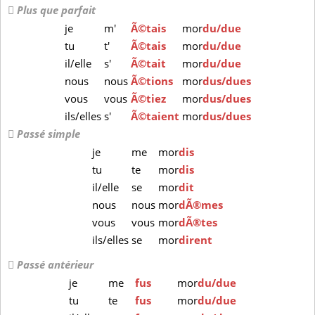
Plus que parfait
je
m'
Ã©tais
mor
du/due
tu
t'
Ã©tais
mor
du/due
il/elle
s'
Ã©tait
mor
du/due
nous
nous
Ã©tions
mor
dus/dues
vous
vous
Ã©tiez
mor
dus/dues
ils/elles
s'
Ã©taient
mor
dus/dues
Passé simple
je
me
mor
dis
tu
te
mor
dis
il/elle
se
mor
dit
nous
nous
mor
dÃ®mes
vous
vous
mor
dÃ®tes
ils/elles
se
mor
dirent
Passé antérieur
je
me
fus
mor
du/due
tu
te
fus
mor
du/due