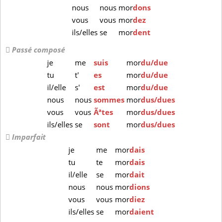
nous
nous
mor
dons
vous
vous
mor
dez
ils/elles
se
mor
dent
Passé composé
je
me
suis
mor
du/due
tu
t'
es
mor
du/due
il/elle
s'
est
mor
du/due
nous
nous
sommes
mor
dus/dues
vous
vous
Ãªtes
mor
dus/dues
ils/elles
se
sont
mor
dus/dues
Imparfait
je
me
mor
dais
tu
te
mor
dais
il/elle
se
mor
dait
nous
nous
mor
dions
vous
vous
mor
diez
ils/elles
se
mor
daient