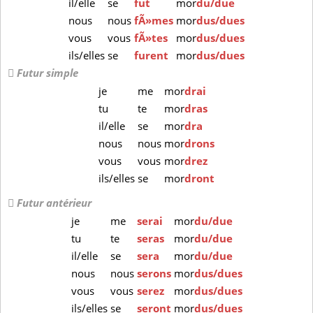
il/elle
se
fut
mor
du/due
nous
nous
fÃ»mes
mor
dus/dues
vous
vous
fÃ»tes
mor
dus/dues
ils/elles
se
furent
mor
dus/dues
Futur simple
je
me
mor
drai
tu
te
mor
dras
il/elle
se
mor
dra
nous
nous
mor
drons
vous
vous
mor
drez
ils/elles
se
mor
dront
Futur antérieur
je
me
serai
mor
du/due
tu
te
seras
mor
du/due
il/elle
se
sera
mor
du/due
nous
nous
serons
mor
dus/dues
vous
vous
serez
mor
dus/dues
ils/elles
se
seront
mor
dus/dues