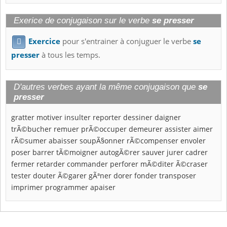
Exerice de conjugaison sur le verbe
se presser
Exercice
pour s'entrainer à conjuguer le verbe
se

presser
à tous les temps.
D'autres verbes ayant la même conjugaison que
se
presser
gratter
motiver
insulter
reporter
dessiner
daigner
trÃ©bucher
remuer
prÃ©occuper
demeurer
assister
aimer
rÃ©sumer
abaisser
soupÃ§onner
rÃ©compenser
envoler
poser
barrer
tÃ©moigner
autogÃ©rer
sauver
jurer
cadrer
fermer
retarder
commander
perforer
mÃ©diter
Ã©craser
tester
douter
Ã©garer
gÃªner
dorer
fonder
transposer
imprimer
programmer
apaiser