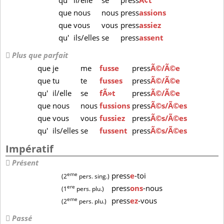
qu'
il/elle
se
press
Ã¢t
que
nous
nous
press
assions
que
vous
vous
press
assiez
qu'
ils/elles
se
press
assent
Plus que parfait
que
je
me
fusse
press
Ã©/Ã©e
que
tu
te
fusses
press
Ã©/Ã©e
qu'
il/elle
se
fÃ»t
press
Ã©/Ã©e
que
nous
nous
fussions
press
Ã©s/Ã©es
que
vous
vous
fussiez
press
Ã©s/Ã©es
qu'
ils/elles
se
fussent
press
Ã©s/Ã©es
Impératif
Présent
eme
press
e
-toi
(2
pers. sing.)
ere
press
ons
-nous
(1
pers. plu.)
eme
press
ez
-vous
(2
pers. plu.)
Passé