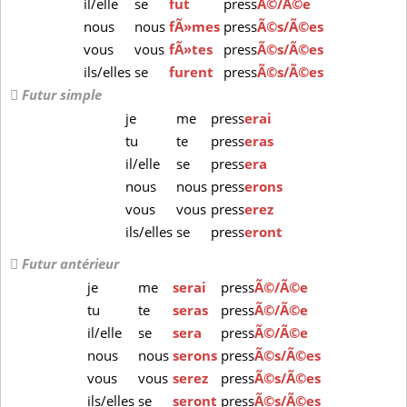
il/elle
se
fut
press
Ã©/Ã©e
nous
nous
fÃ»mes
press
Ã©s/Ã©es
vous
vous
fÃ»tes
press
Ã©s/Ã©es
ils/elles
se
furent
press
Ã©s/Ã©es
Futur simple
je
me
press
erai
tu
te
press
eras
il/elle
se
press
era
nous
nous
press
erons
vous
vous
press
erez
ils/elles
se
press
eront
Futur antérieur
je
me
serai
press
Ã©/Ã©e
tu
te
seras
press
Ã©/Ã©e
il/elle
se
sera
press
Ã©/Ã©e
nous
nous
serons
press
Ã©s/Ã©es
vous
vous
serez
press
Ã©s/Ã©es
ils/elles
se
seront
press
Ã©s/Ã©es