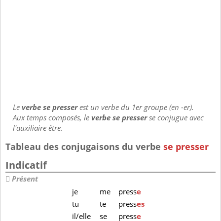
Le
verbe se presser
est un verbe du 1er groupe (en -er).
Aux temps composés, le
verbe se presser
se conjugue avec
l'auxiliaire être.
Tableau des conjugaisons du verbe
se presser
Indicatif
Présent
je
me
press
e
tu
te
press
es
il/elle
se
press
e