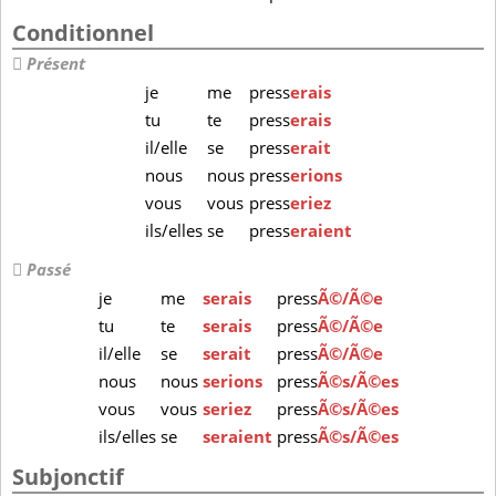
Conditionnel
Présent
je
me
press
erais
tu
te
press
erais
il/elle
se
press
erait
nous
nous
press
erions
vous
vous
press
eriez
ils/elles
se
press
eraient
Passé
je
me
serais
press
Ã©/Ã©e
tu
te
serais
press
Ã©/Ã©e
il/elle
se
serait
press
Ã©/Ã©e
nous
nous
serions
press
Ã©s/Ã©es
vous
vous
seriez
press
Ã©s/Ã©es
ils/elles
se
seraient
press
Ã©s/Ã©es
Subjonctif