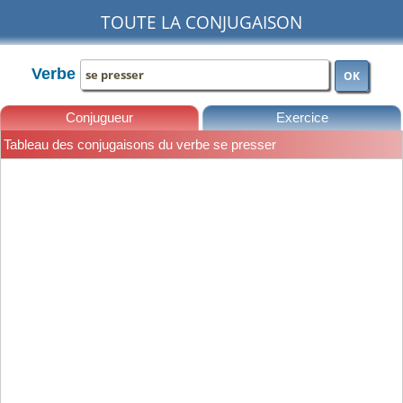
TOUTE LA CONJUGAISON
Verbe
OK
Conjugueur
Exercice
Tableau des conjugaisons du verbe se presser
Leçons