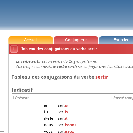
Accueil
Conjugueur
Exercice

Tableau des conjugaisons du verbe sertir
Le
verbe sertir
est un verbe du 2e groupe (en -ir).
Aux temps composés, le
verbe sertir
se conjugue avec l'auxiliaire avoi
Tableau des conjugaisons du verbe
sertir
Indicatif
Présent
Passé com
je
sert
is
tu
sert
is
il/elle
sert
it
nous
sert
issons
vous
sert
issez