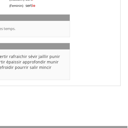
sert
ie
(Feminin)
es temps.
ertir
rafraichir
sévir
jaillir
punir
tir
épaissir
approfondir
munir
efroidir
pourrir
salir
mincir