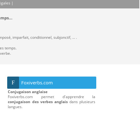
égales
|
emps...
osé, imparfait, conditionnel, subjonctif, ... .
les temps.
 verbe.
F
Foxiverbs.com
Conjugaison anglaise
Foxiverbs.com permet d'apprendre la
conjugaison des verbes anglais
dans plusieurs
langues.