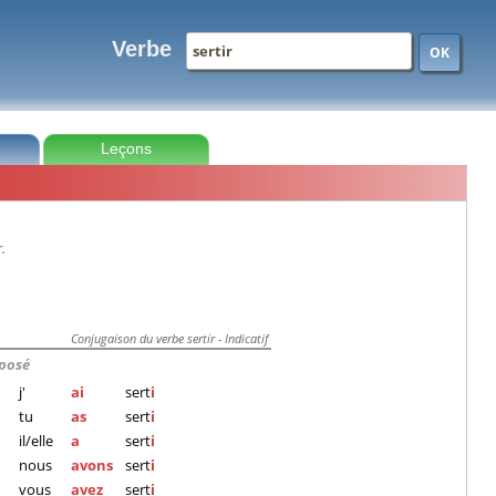
Verbe
OK
Leçons
r.
Conjugaison du verbe sertir - Indicatif
posé
j'
ai
sert
i
tu
as
sert
i
il/elle
a
sert
i
nous
avons
sert
i
vous
avez
sert
i