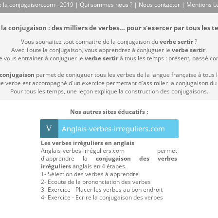
 la conjugaison.com - 2019 |
Qui sommes nous ?
|
Nous contacter
|
Mentions L
la conjugaison : des milliers de verbes... pour s'exercer par tous les t
Vous souhaitez tout connaitre de la conjugaison du
verbe sertir
?
Avec Toute la conjugaison, vous apprendrez à conjuguer le
verbe sertir
.
de vous entrainer à conjuguer le
verbe sertir
à tous les temps : présent, passé comp
 conjugaison
permet de conjuguer tous les verbes de la langue française à tous 
 verbe est accompagné d'un exercice permettant d'assimiler la conjugaison du
Pour tous les temps, une leçon explique la construction des conjugaisons.
Nos autres sites éducatifs :
V
Anglais-verbes-irreguliers.com
Les verbes irréguliers en anglais
Anglais-verbes-irréguliers.com permet
d'apprendre la
conjugaison des verbes
irréguliers
anglais en 4 étapes.
1- Sélection des verbes à apprendre
2- Ecoute de la prononciation des verbes
3- Exercice - Placer les verbes au bon endroit
4- Exercice - Ecrire la conjugaison des verbes