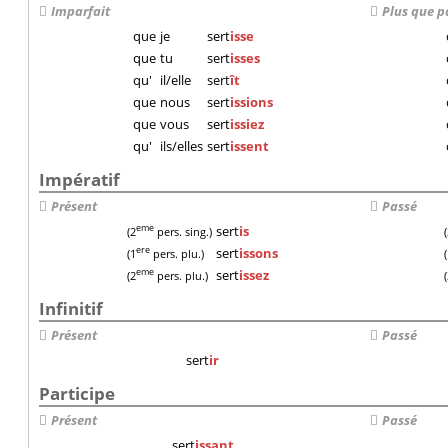
Imparfait
Plus que p
que
je
sert
isse
que
tu
sert
isses
qu'
il/elle
sert
ît
que
nous
sert
issions
que
vous
sert
issiez
qu'
ils/elles
sert
issent
Impératif
Présent
Passé
sert
is
eme
(2
pers. sing.)
sert
issons
ere
(1
pers. plu.)
sert
issez
eme
(2
pers. plu.)
Infinitif
Présent
Passé
sert
ir
Participe
Présent
Passé
sert
issant