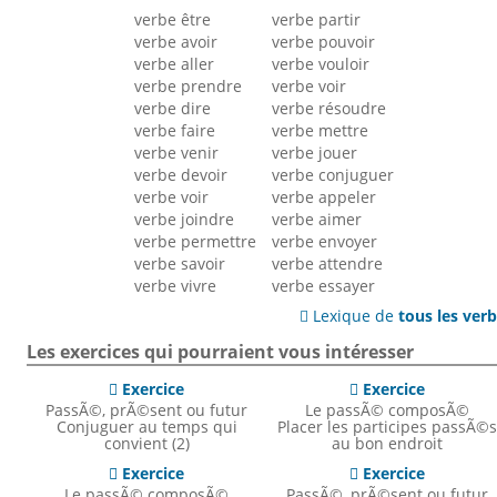
verbe être
verbe partir
verbe avoir
verbe pouvoir
verbe aller
verbe vouloir
verbe prendre
verbe voir
verbe dire
verbe résoudre
verbe faire
verbe mettre
verbe venir
verbe jouer
verbe devoir
verbe conjuguer
verbe voir
verbe appeler
verbe joindre
verbe aimer
verbe permettre
verbe envoyer
verbe savoir
verbe attendre
verbe vivre
verbe essayer
Lexique de
tous les ver

Les exercices qui pourraient vous intéresser
Exercice
Exercice


PassÃ©, prÃ©sent ou futur
Le passÃ© composÃ©
Conjuguer au temps qui
Placer les participes passÃ©
convient (2)
au bon endroit
Exercice
Exercice


Le passÃ© composÃ©
PassÃ©, prÃ©sent ou futur