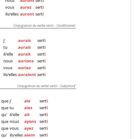
nous
aurons
sert
i
vous
aurez
sert
i
ils/elles
auront
sert
i
Conjugaison du verbe sertir - Conditionnel
j'
aurais
sert
i
tu
aurais
sert
i
il/elle
aurait
sert
i
nous
aurions
sert
i
vous
auriez
sert
i
ils/elles
auraient
sert
i
Conjugaison du verbe sertir - Subjonctif
que
j'
aie
sert
i
que
tu
aies
sert
i
qu'
il/elle
ait
sert
i
que
nous
ayons
sert
i
que
vous
ayez
sert
i
qu'
ils/elles
aient
sert
i