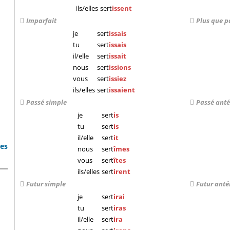
ils/elles
sert
issent
Imparfait
Plus que p
je
sert
issais
tu
sert
issais
il/elle
sert
issait
nous
sert
issions
vous
sert
issiez
ils/elles
sert
issaient
Passé simple
Passé anté
je
sert
is
tu
sert
is
il/elle
sert
it
bes
nous
sert
îmes
vous
sert
îtes
ils/elles
sert
irent
Futur simple
Futur anté
je
sert
irai
s
tu
sert
iras
il/elle
sert
ira