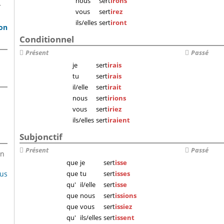
nous
sert
irons
r
vous
sert
irez
ils/elles
sert
iront
son
Conditionnel
Présent
Passé
je
sert
irais
tu
sert
irais
il/elle
sert
irait
nous
sert
irions
vous
sert
iriez
ils/elles
sert
iraient
Subjonctif
Présent
Passé
en
que
je
sert
isse
lus
que
tu
sert
isses
qu'
il/elle
sert
isse
que
nous
sert
issions
que
vous
sert
issiez
qu'
ils/elles
sert
issent