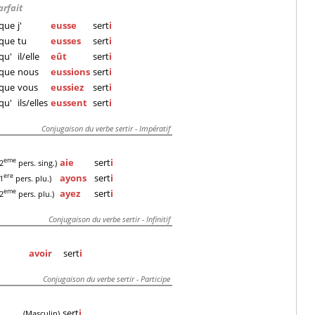
arfait
que
j'
eusse
sert
i
que
tu
eusses
sert
i
qu'
il/elle
eût
sert
i
que
nous
eussions
sert
i
que
vous
eussiez
sert
i
qu'
ils/elles
eussent
sert
i
Conjugaison du verbe sertir - Impératif
aie
sert
i
eme
(2
pers. sing.)
ayons
sert
i
ere
(1
pers. plu.)
ayez
sert
i
eme
(2
pers. plu.)
Conjugaison du verbe sertir - Infinitif
avoir
sert
i
Conjugaison du verbe sertir - Participe
sert
i
(Masculin)