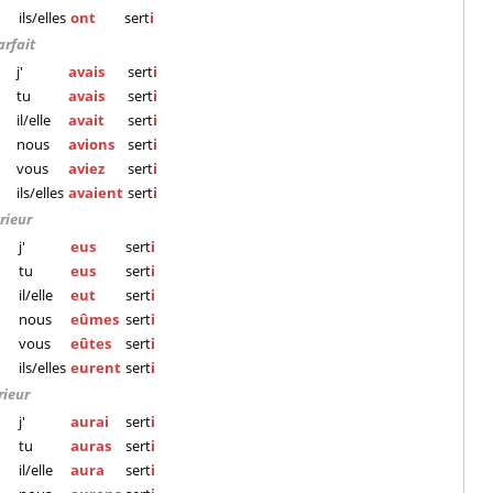
ils/elles
ont
sert
i
arfait
j'
avais
sert
i
tu
avais
sert
i
il/elle
avait
sert
i
nous
avions
sert
i
vous
aviez
sert
i
ils/elles
avaient
sert
i
rieur
j'
eus
sert
i
tu
eus
sert
i
il/elle
eut
sert
i
nous
eûmes
sert
i
vous
eûtes
sert
i
ils/elles
eurent
sert
i
rieur
j'
aurai
sert
i
tu
auras
sert
i
il/elle
aura
sert
i