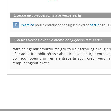
Exerice de conjugaison sur le verbe
sertir
Exercice
pour s'entrainer à conjuguer le verbe
sertir
à tous l

D'autres verbes ayant la même conjugaison que
sertir
rafraîchir
gémir
étourdir
maigrir
fournir
ternir
agir
rougir
s
pâlir
adoucir
établir
réussir
aboutir
envahir
surgir
entr'aver
polir
jouir
obéir
unir
frémir
entravertir
subir
crépir
verdir
r
remplir
engloutir
rôtir