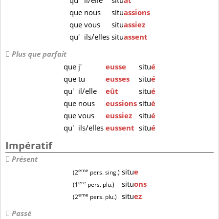
qu'
il/elle
situ
ât
que
nous
situ
assions
que
vous
situ
assiez
qu'
ils/elles
situ
assent
Plus que parfait
que
j'
eusse
situ
é
que
tu
eusses
situ
é
qu'
il/elle
eût
situ
é
que
nous
eussions
situ
é
que
vous
eussiez
situ
é
qu'
ils/elles
eussent
situ
é
Impératif
Présent
eme
situ
e
(2
pers. sing.)
ere
situ
ons
(1
pers. plu.)
eme
situ
ez
(2
pers. plu.)
Passé