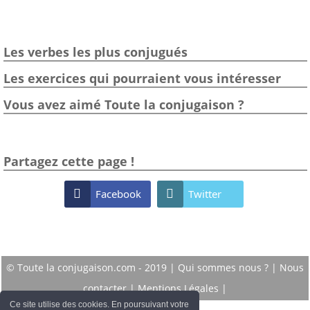
Les verbes les plus conjugués
Les exercices qui pourraient vous intéresser
Vous avez aimé Toute la conjugaison ?
Partagez cette page !

Facebook

Twitter
© Toute la conjugaison.com - 2019 |
Qui sommes nous ?
|
Nous
contacter
|
Mentions Légales
|
Ce site utilise des cookies. En poursuivant votre