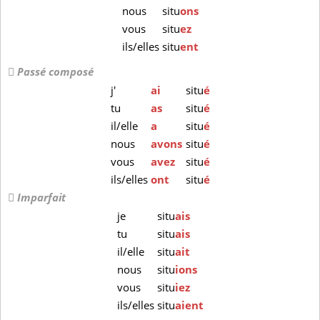
nous
situ
ons
vous
situ
ez
ils/elles
situ
ent
Passé composé
j'
ai
situ
é
tu
as
situ
é
il/elle
a
situ
é
nous
avons
situ
é
vous
avez
situ
é
ils/elles
ont
situ
é
Imparfait
je
situ
ais
tu
situ
ais
il/elle
situ
ait
nous
situ
ions
vous
situ
iez
ils/elles
situ
aient