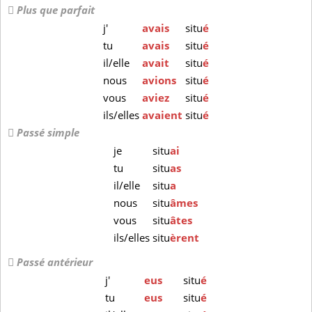
Plus que parfait
j'
avais
situ
é
tu
avais
situ
é
il/elle
avait
situ
é
nous
avions
situ
é
vous
aviez
situ
é
ils/elles
avaient
situ
é
Passé simple
je
situ
ai
tu
situ
as
il/elle
situ
a
nous
situ
âmes
vous
situ
âtes
ils/elles
situ
èrent
Passé antérieur
j'
eus
situ
é
tu
eus
situ
é