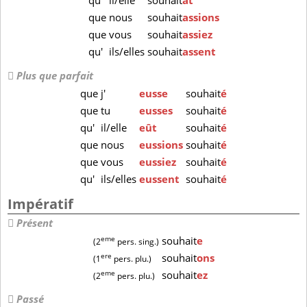
qu'
il/elle
souhait
ât
que
nous
souhait
assions
que
vous
souhait
assiez
qu'
ils/elles
souhait
assent
Plus que parfait
que
j'
eusse
souhait
é
que
tu
eusses
souhait
é
qu'
il/elle
eût
souhait
é
que
nous
eussions
souhait
é
que
vous
eussiez
souhait
é
qu'
ils/elles
eussent
souhait
é
Impératif
Présent
eme
souhait
e
(2
pers. sing.)
ere
souhait
ons
(1
pers. plu.)
eme
souhait
ez
(2
pers. plu.)
Passé