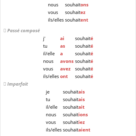
nous
souhait
ons
vous
souhait
ez
ils/elles
souhait
ent
Passé composé
j'
ai
souhait
é
tu
as
souhait
é
il/elle
a
souhait
é
nous
avons
souhait
é
vous
avez
souhait
é
ils/elles
ont
souhait
é
Imparfait
je
souhait
ais
tu
souhait
ais
il/elle
souhait
ait
nous
souhait
ions
vous
souhait
iez
ils/elles
souhait
aient