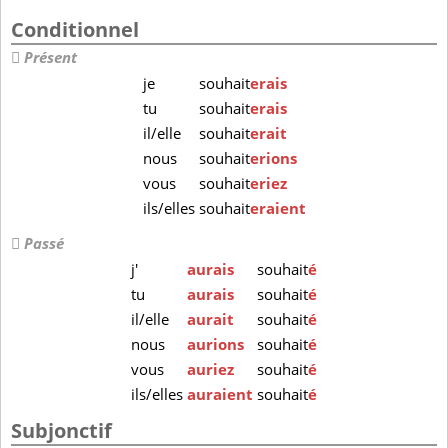
Conditionnel
Présent
je
souhait
erais
tu
souhait
erais
il/elle
souhait
erait
nous
souhait
erions
vous
souhait
eriez
ils/elles
souhait
eraient
Passé
j'
aurais
souhait
é
tu
aurais
souhait
é
il/elle
aurait
souhait
é
nous
aurions
souhait
é
vous
auriez
souhait
é
ils/elles
auraient
souhait
é
Subjonctif