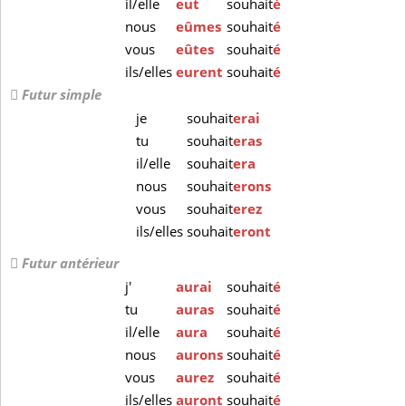
il/elle
eut
souhait
é
nous
eûmes
souhait
é
vous
eûtes
souhait
é
ils/elles
eurent
souhait
é
Futur simple
je
souhait
erai
tu
souhait
eras
il/elle
souhait
era
nous
souhait
erons
vous
souhait
erez
ils/elles
souhait
eront
Futur antérieur
j'
aurai
souhait
é
tu
auras
souhait
é
il/elle
aura
souhait
é
nous
aurons
souhait
é
vous
aurez
souhait
é
ils/elles
auront
souhait
é