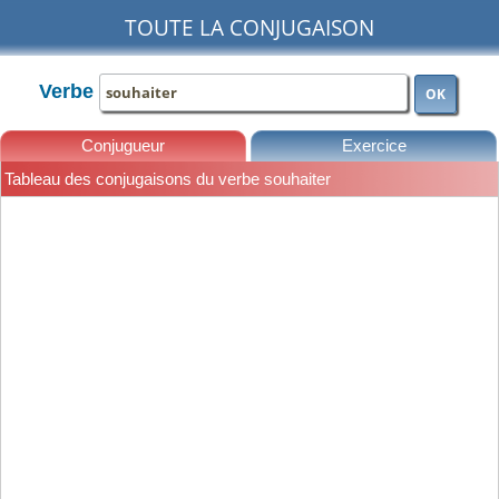
TOUTE LA CONJUGAISON
Verbe
OK
Conjugueur
Exercice
Tableau des conjugaisons du verbe souhaiter
Leçons