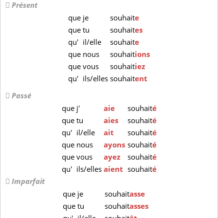
Présent
que
je
souhait
e
que
tu
souhait
es
qu'
il/elle
souhait
e
que
nous
souhait
ions
que
vous
souhait
iez
qu'
ils/elles
souhait
ent
Passé
que
j'
aie
souhait
é
que
tu
aies
souhait
é
qu'
il/elle
ait
souhait
é
que
nous
ayons
souhait
é
que
vous
ayez
souhait
é
qu'
ils/elles
aient
souhait
é
Imparfait
que
je
souhait
asse
que
tu
souhait
asses