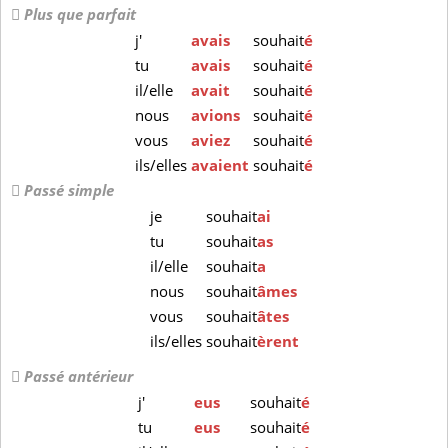
Plus que parfait
j'
avais
souhait
é
tu
avais
souhait
é
il/elle
avait
souhait
é
nous
avions
souhait
é
vous
aviez
souhait
é
ils/elles
avaient
souhait
é
Passé simple
je
souhait
ai
tu
souhait
as
il/elle
souhait
a
nous
souhait
âmes
vous
souhait
âtes
ils/elles
souhait
èrent
Passé antérieur
j'
eus
souhait
é
tu
eus
souhait
é