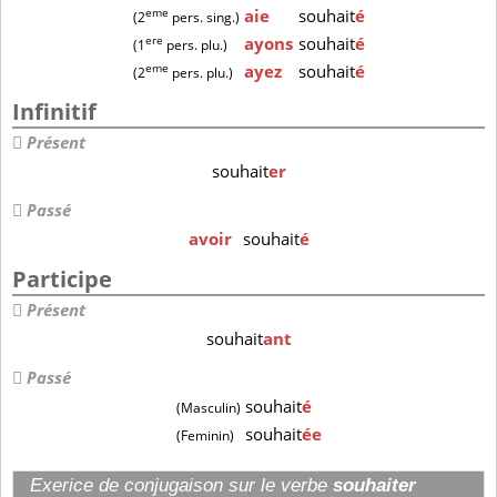
eme
aie
souhait
é
(2
pers. sing.)
ere
ayons
souhait
é
(1
pers. plu.)
eme
ayez
souhait
é
(2
pers. plu.)
Infinitif
Présent
souhait
er
Passé
avoir
souhait
é
Participe
Présent
souhait
ant
Passé
souhait
é
(Masculin)
souhait
ée
(Feminin)
Exerice de conjugaison sur le verbe
souhaiter