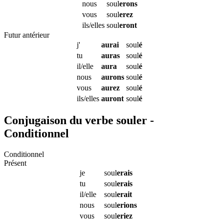
nous
soul
erons
vous
soul
erez
ils/elles
soul
eront
Futur antérieur
j'
aurai
soul
é
tu
auras
soul
é
il/elle
aura
soul
é
nous
aurons
soul
é
vous
aurez
soul
é
ils/elles
auront
soul
é
Conjugaison du verbe souler -
Conditionnel
Conditionnel
Présent
je
soul
erais
tu
soul
erais
il/elle
soul
erait
nous
soul
erions
vous
soul
eriez