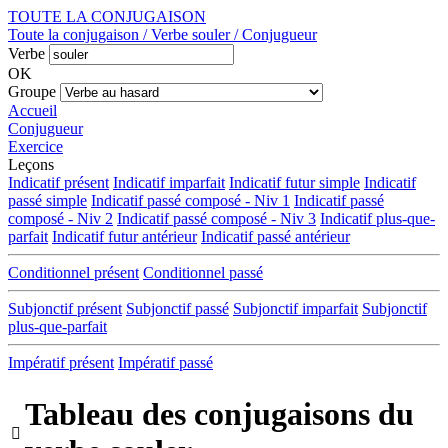
TOUTE LA CONJUGAISON
Toute la conjugaison / Verbe souler / Conjugueur
Verbe
OK
Groupe
Accueil
Conjugueur
Exercice
Leçons
Indicatif présent
Indicatif imparfait
Indicatif futur simple
Indicatif
passé simple
Indicatif passé composé - Niv 1
Indicatif passé
composé - Niv 2
Indicatif passé composé - Niv 3
Indicatif plus-que-
parfait
Indicatif futur antérieur
Indicatif passé antérieur
Conditionnel présent
Conditionnel passé
Subjonctif présent
Subjonctif passé
Subjonctif imparfait
Subjonctif
plus-que-parfait
Impératif présent
Impératif passé
Tableau des conjugaisons du
