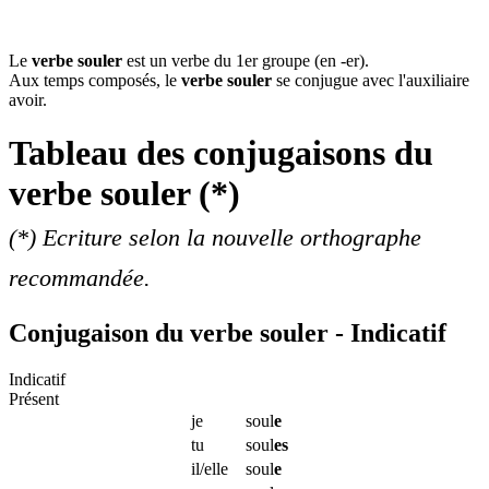
Le
verbe souler
est un verbe du 1er groupe (en -er).
Aux temps composés, le
verbe souler
se conjugue avec l'auxiliaire
avoir.
Tableau des conjugaisons du
verbe
souler
(*)
(*) Ecriture selon la nouvelle orthographe
recommandée.
Conjugaison du verbe souler - Indicatif
Indicatif
Présent
je
soul
e
tu
soul
es
il/elle
soul
e