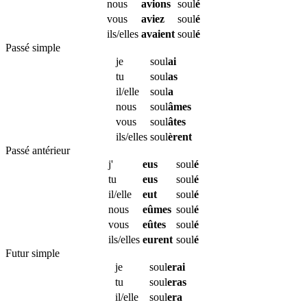
nous
avions
soul
é
vous
aviez
soul
é
ils/elles
avaient
soul
é
Passé simple
je
soul
ai
tu
soul
as
il/elle
soul
a
nous
soul
âmes
vous
soul
âtes
ils/elles
soul
èrent
Passé antérieur
j'
eus
soul
é
tu
eus
soul
é
il/elle
eut
soul
é
nous
eûmes
soul
é
vous
eûtes
soul
é
ils/elles
eurent
soul
é
Futur simple
je
soul
erai
tu
soul
eras
il/elle
soul
era