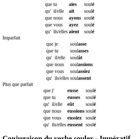
que
tu
aies
soul
é
qu'
il/elle
ait
soul
é
que
nous
ayons
soul
é
que
vous
ayez
soul
é
qu'
ils/elles
aient
soul
é
Imparfait
que
je
soul
asse
que
tu
soul
asses
qu'
il/elle
soul
ât
que
nous
soul
assions
que
vous
soul
assiez
qu'
ils/elles
soul
assent
Plus que parfait
que
j'
eusse
soul
é
que
tu
eusses
soul
é
qu'
il/elle
eût
soul
é
que
nous
eussions
soul
é
que
vous
eussiez
soul
é
qu'
ils/elles
eussent
soul
é
Conjugaison du verbe souler - Impératif