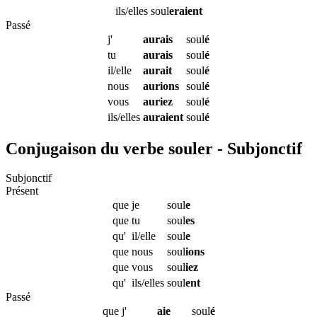
ils/elles
soul
eraient
Passé
j'
aurais
soul
é
tu
aurais
soul
é
il/elle
aurait
soul
é
nous
aurions
soul
é
vous
auriez
soul
é
ils/elles
auraient
soul
é
Conjugaison du verbe souler - Subjonctif
Subjonctif
Présent
que
je
soul
e
que
tu
soul
es
qu'
il/elle
soul
e
que
nous
soul
ions
que
vous
soul
iez
qu'
ils/elles
soul
ent
Passé
que
j'
aie
soul
é