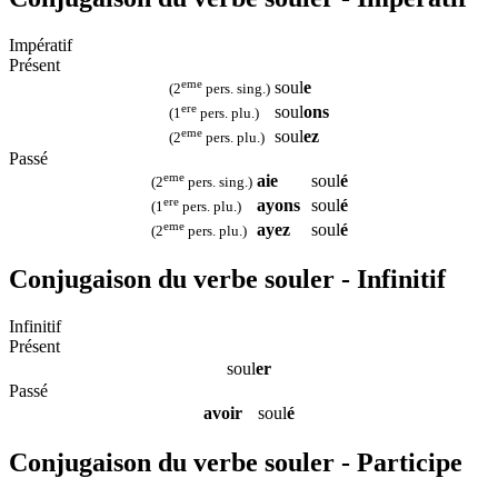
Impératif
Présent
eme
soul
e
(2
pers. sing.)
ere
soul
ons
(1
pers. plu.)
eme
soul
ez
(2
pers. plu.)
Passé
eme
aie
soul
é
(2
pers. sing.)
ere
ayons
soul
é
(1
pers. plu.)
eme
ayez
soul
é
(2
pers. plu.)
Conjugaison du verbe souler - Infinitif
Infinitif
Présent
soul
er
Passé
avoir
soul
é
Conjugaison du verbe souler - Participe