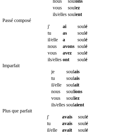
nous
soul
ons
vous
soul
ez
ils/elles
soul
ent
Passé composé
j'
ai
soul
é
tu
as
soul
é
il/elle
a
soul
é
nous
avons
soul
é
vous
avez
soul
é
ils/elles
ont
soul
é
Imparfait
je
soul
ais
tu
soul
ais
il/elle
soul
ait
nous
soul
ions
vous
soul
iez
ils/elles
soul
aient
Plus que parfait
j'
avais
soul
é
tu
avais
soul
é
il/elle
avait
soul
é