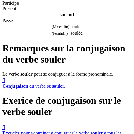
Participe
Présent
soul
ant
Passé
soul
é
(Masculin)
soul
ée
(Feminin)
Remarques sur la conjugaison
du verbe
souler
Le verbe
souler
peut se conjuguer à la forme pronominale.

Conjugaison
du verbe
se souler.
Exerice de conjugaison sur le
verbe
souler

Exercice
pour s'entrainer à conjuguer le verbe
souler
à tous les