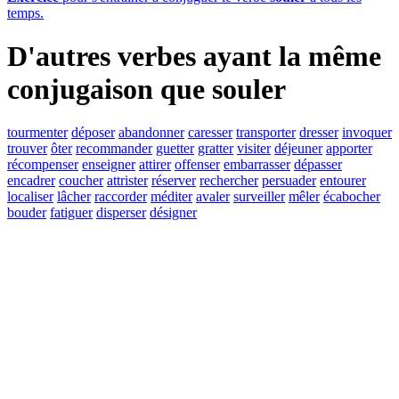
temps.
D'autres verbes ayant la même
conjugaison que
souler
tourmenter
déposer
abandonner
caresser
transporter
dresser
invoquer
trouver
ôter
recommander
guetter
gratter
visiter
déjeuner
apporter
récompenser
enseigner
attirer
offenser
embarrasser
dépasser
encadrer
coucher
attrister
réserver
rechercher
persuader
entourer
localiser
lâcher
raccorder
méditer
avaler
surveiller
mêler
écabocher
bouder
fatiguer
disperser
désigner