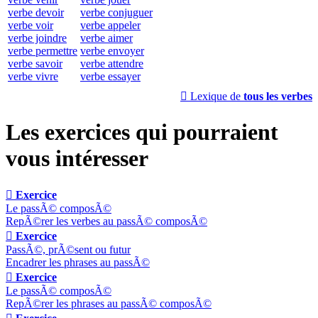
verbe devoir
verbe conjuguer
verbe voir
verbe appeler
verbe joindre
verbe aimer
verbe permettre
verbe envoyer
verbe savoir
verbe attendre
verbe vivre
verbe essayer

Lexique de
tous les verbes
Les exercices qui pourraient
vous intéresser

Exercice
Le passÃ© composÃ©
RepÃ©rer les verbes au passÃ© composÃ©

Exercice
PassÃ©, prÃ©sent ou futur
Encadrer les phrases au passÃ©

Exercice
Le passÃ© composÃ©
RepÃ©rer les phrases au passÃ© composÃ©