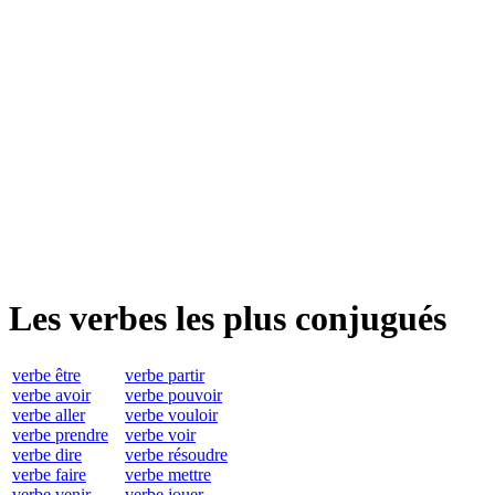
Les verbes les plus conjugués
verbe être
verbe partir
verbe avoir
verbe pouvoir
verbe aller
verbe vouloir
verbe prendre
verbe voir
verbe dire
verbe résoudre
verbe faire
verbe mettre
verbe venir
verbe jouer