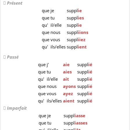
Présent
que
je
suppl
ie
que
tu
suppl
ies
qu'
il/elle
suppl
ie
que
nous
suppl
iions
que
vous
suppl
iiez
qu'
ils/elles
suppl
ient
Passé
que
j'
aie
suppl
ié
que
tu
aies
suppl
ié
qu'
il/elle
ait
suppl
ié
que
nous
ayons
suppl
ié
que
vous
ayez
suppl
ié
qu'
ils/elles
aient
suppl
ié
Imparfait
que
je
suppl
iasse
que
tu
suppl
iasses