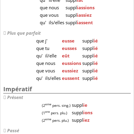
qu'
il/elle
suppl
iât
que
nous
suppl
iassions
que
vous
suppl
iassiez
qu'
ils/elles
suppl
iassent
Plus que parfait
que
j'
eusse
suppl
ié
que
tu
eusses
suppl
ié
qu'
il/elle
eût
suppl
ié
que
nous
eussions
suppl
ié
que
vous
eussiez
suppl
ié
qu'
ils/elles
eussent
suppl
ié
Impératif
Présent
eme
suppl
ie
(2
pers. sing.)
ere
suppl
ions
(1
pers. plu.)
eme
suppl
iez
(2
pers. plu.)
Passé