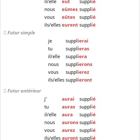
il/elle
eut
suppl
ié
nous
eûmes
suppl
ié
vous
eûtes
suppl
ié
ils/elles
eurent
suppl
ié
Futur simple
je
suppl
ierai
tu
suppl
ieras
il/elle
suppl
iera
nous
suppl
ierons
vous
suppl
ierez
ils/elles
suppl
ieront
Futur antérieur
j'
aurai
suppl
ié
tu
auras
suppl
ié
il/elle
aura
suppl
ié
nous
aurons
suppl
ié
vous
aurez
suppl
ié
ils/elles
auront
suppl
ié