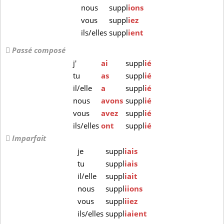
nous
suppl
ions
vous
suppl
iez
ils/elles
suppl
ient
Passé composé
j'
ai
suppl
ié
tu
as
suppl
ié
il/elle
a
suppl
ié
nous
avons
suppl
ié
vous
avez
suppl
ié
ils/elles
ont
suppl
ié
Imparfait
je
suppl
iais
tu
suppl
iais
il/elle
suppl
iait
nous
suppl
iions
vous
suppl
iiez
ils/elles
suppl
iaient