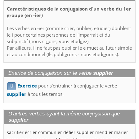
Caractéristiques de la conjugaison d'un verbe du 1er
groupe (en -ier)
Les verbes en -ier (comme crier, oublier, étudier) doublent
le i pour certaines personnes de l'imparfait et du
subjonctif (nous cr
ii
ons, vous étud
ii
ez).
Par ailleurs, il ne faut pas oublier le e muet au futur simple
et au conditionnel (Ils publi
e
rons - nous étudi
e
rions).
Exerice de conjugaison sur le verbe
supplier
Exercice
pour s'entrainer à conjuguer le verbe

supplier
à tous les temps.
D'autres verbes ayant la même conjugaison que
supplier
sacrifier
écrier
communier
défier
supplier
mendier
marier