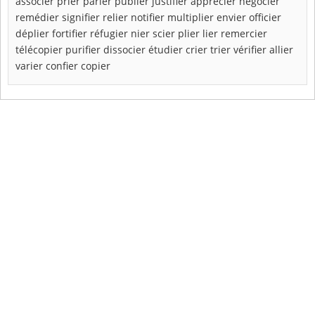
associer
prier
parier
publier
justifier
apprécier
négocier
remédier
signifier
relier
notifier
multiplier
envier
officier
déplier
fortifier
réfugier
nier
scier
plier
lier
remercier
télécopier
purifier
dissocier
étudier
crier
trier
vérifier
allier
varier
confier
copier