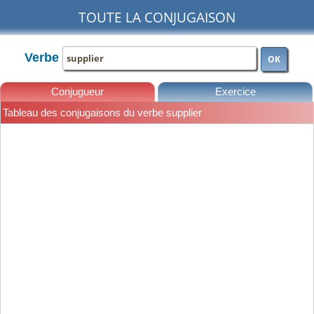
TOUTE LA CONJUGAISON
Verbe
OK
Conjugueur
Exercice
Tableau des conjugaisons du verbe supplier
Leçons