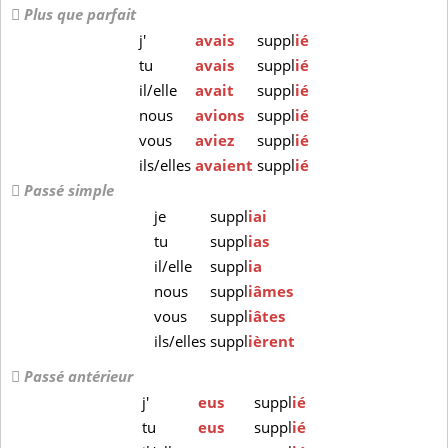
Plus que parfait
j'
avais
suppl
ié
tu
avais
suppl
ié
il/elle
avait
suppl
ié
nous
avions
suppl
ié
vous
aviez
suppl
ié
ils/elles
avaient
suppl
ié
Passé simple
je
suppl
iai
tu
suppl
ias
il/elle
suppl
ia
nous
suppl
iâmes
vous
suppl
iâtes
ils/elles
suppl
ièrent
Passé antérieur
j'
eus
suppl
ié
tu
eus
suppl
ié