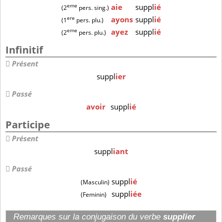
eme
aie
suppl
ié
(2
pers. sing.)
ere
ayons
suppl
ié
(1
pers. plu.)
eme
ayez
suppl
ié
(2
pers. plu.)
Infinitif
Présent
suppl
ier
Passé
avoir
suppl
ié
Participe
Présent
suppl
iant
Passé
suppl
ié
(Masculin)
suppl
iée
(Feminin)
Remarques sur la conjugaison du verbe
supplier