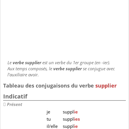
Le
verbe supplier
est un verbe du 1er groupe (en -ier).
Aux temps composés, le
verbe supplier
se conjugue avec
l'auxiliaire avoir.
Tableau des conjugaisons du verbe
supplier
Indicatif
Présent
je
suppl
ie
tu
suppl
ies
il/elle
suppl
ie