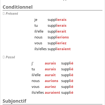
Conditionnel
Présent
je
suppl
ierais
tu
suppl
ierais
il/elle
suppl
ierait
nous
suppl
ierions
vous
suppl
ieriez
ils/elles
suppl
ieraient
Passé
j'
aurais
suppl
ié
tu
aurais
suppl
ié
il/elle
aurait
suppl
ié
nous
aurions
suppl
ié
vous
auriez
suppl
ié
ils/elles
auraient
suppl
ié
Subjonctif