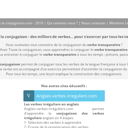
 la conjugaison.com - 2019 |
Qui sommes nous ?
|
Nous contacter
|
Mentions L
la conjugaison : des milliers de verbes... pour s'exercer par tous les t
Vous souhaitez tout connaitre de la conjugaison du
verbe transparaitre
?
Avec Toute la conjugaison, vous apprendrez à conjuguer le
verbe transparaitre
us entrainer à conjuguer le
verbe transparaitre
à tous les temps : présent, passé 
 conjugaison
permet de conjuguer tous les verbes de la langue française à tous 
 verbe est accompagné d'un exercice permettant d'assimiler la conjugaison du
Pour tous les temps, une leçon explique la construction des conjugaisons.
Nos autres sites éducatifs :
V
Anglais-verbes-irreguliers.com
Les verbes irréguliers en anglais
Anglais-verbes-irréguliers.com permet
d'apprendre la
conjugaison des verbes
irréguliers
anglais en 4 étapes.
1- Sélection des verbes à apprendre
2- Ecoute de la prononciation des verbes