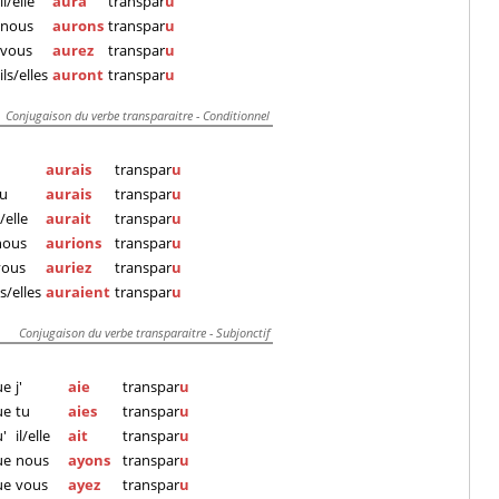
il/elle
aura
transpar
u
nous
aurons
transpar
u
vous
aurez
transpar
u
ils/elles
auront
transpar
u
Conjugaison du verbe transparaitre - Conditionnel
'
aurais
transpar
u
tu
aurais
transpar
u
l/elle
aurait
transpar
u
nous
aurions
transpar
u
vous
auriez
transpar
u
ls/elles
auraient
transpar
u
Conjugaison du verbe transparaitre - Subjonctif
ue
j'
aie
transpar
u
ue
tu
aies
transpar
u
'
il/elle
ait
transpar
u
ue
nous
ayons
transpar
u
ue
vous
ayez
transpar
u