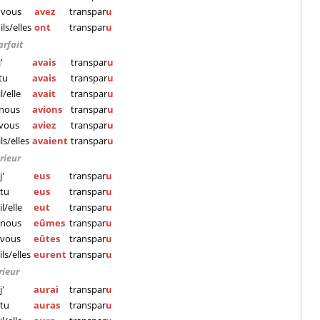
vous
avez
transpar
u
ils/elles
ont
transpar
u
arfait
j'
avais
transpar
u
tu
avais
transpar
u
il/elle
avait
transpar
u
nous
avions
transpar
u
vous
aviez
transpar
u
ils/elles
avaient
transpar
u
rieur
j'
eus
transpar
u
tu
eus
transpar
u
il/elle
eut
transpar
u
nous
eûmes
transpar
u
vous
eûtes
transpar
u
ils/elles
eurent
transpar
u
rieur
j'
aurai
transpar
u
tu
auras
transpar
u