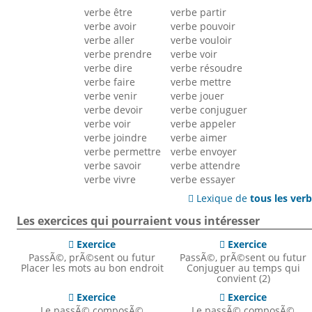
verbe être
verbe partir
verbe avoir
verbe pouvoir
verbe aller
verbe vouloir
verbe prendre
verbe voir
verbe dire
verbe résoudre
verbe faire
verbe mettre
verbe venir
verbe jouer
verbe devoir
verbe conjuguer
verbe voir
verbe appeler
verbe joindre
verbe aimer
verbe permettre
verbe envoyer
verbe savoir
verbe attendre
verbe vivre
verbe essayer
Lexique de
tous les ver

Les exercices qui pourraient vous intéresser
Exercice
Exercice


PassÃ©, prÃ©sent ou futur
PassÃ©, prÃ©sent ou futur
Placer les mots au bon endroit
Conjuguer au temps qui
convient (2)
Exercice
Exercice


Le passÃ© composÃ©
Le passÃ© composÃ©