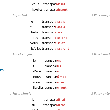
vous
transpar
aissez
ils/elles
transpar
aissent
Imparfait
Plus que p
je
transpar
aissais
tu
transpar
aissais
il/elle
transpar
aissait
nous
transpar
aissions
vous
transpar
aissiez
ils/elles
transpar
aissaient
Passé simple
Passé anté
je
transpar
us
tu
transpar
us
bes
il/elle
transpar
ut
nous
transpar
ûmes
vous
transpar
ûtes
ils/elles
transpar
urent
Futur simple
Futur anté
je
transpar
aitrai
tu
transpar
aitras