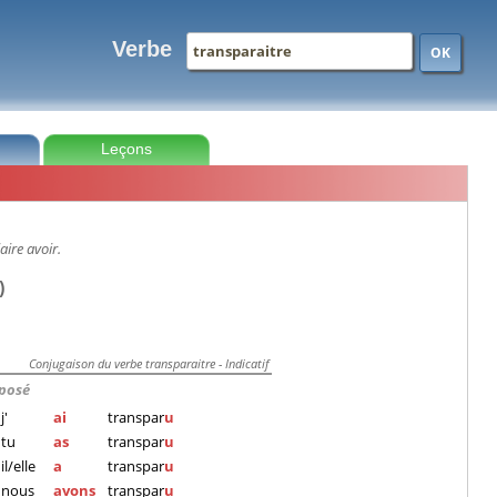
Verbe
OK
Leçons
aire avoir.
)
Conjugaison du verbe transparaitre - Indicatif
posé
j'
ai
transpar
u
tu
as
transpar
u
il/elle
a
transpar
u
nous
avons
transpar
u