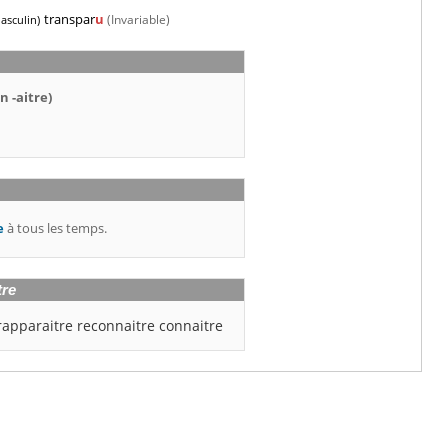
transpar
u
(Invariable)
asculin)
n -aitre)
e
à tous les temps.
tre
rapparaitre
reconnaitre
connaitre