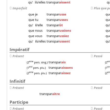
qu'
ils/elles
transpar
aissent
qu
Imparfait
Plus que p
que
je
transpar
usse
qu
que
tu
transpar
usses
qu
qu'
il/elle
transpar
ût
qu
que
nous
transpar
ussions
qu
que
vous
transpar
ussiez
qu
qu'
ils/elles
transpar
ussent
qu
Impératif
Présent
Passé
transpar
ais
eme
e
(2
pers. sing.)
(2
transpar
aissons
ere
er
(1
pers. plu.)
(1
transpar
aissez
eme
e
(2
pers. plu.)
(2
Infinitif
Présent
Passé
transpar
aitre
Participe
Présent
Passé