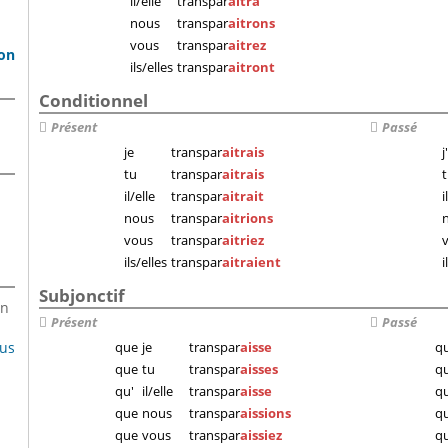
il/elle
transpar
aitra
nous
transpar
aitrons
vous
transpar
aitrez
son
ils/elles
transpar
aitront
Conditionnel
Présent
Passé
je
transpar
aitrais
j
tu
transpar
aitrais
il/elle
transpar
aitrait
i
nous
transpar
aitrions
vous
transpar
aitriez
ils/elles
transpar
aitraient
i
Subjonctif
en
Présent
Passé
lus
que
je
transpar
aisse
q
que
tu
transpar
aisses
q
qu'
il/elle
transpar
aisse
qu
que
nous
transpar
aissions
q
que
vous
transpar
aissiez
q