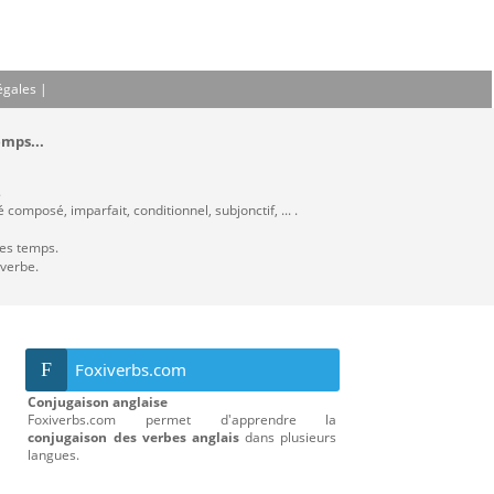
égales
|
emps...
.
composé, imparfait, conditionnel, subjonctif, ... .
les temps.
 verbe.
F
Foxiverbs.com
Conjugaison anglaise
Foxiverbs.com permet d'apprendre la
conjugaison des verbes anglais
dans plusieurs
langues.