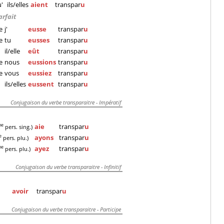
'
ils/elles
aient
transpar
u
arfait
e
j'
eusse
transpar
u
e
tu
eusses
transpar
u
'
il/elle
eût
transpar
u
e
nous
eussions
transpar
u
e
vous
eussiez
transpar
u
'
ils/elles
eussent
transpar
u
Conjugaison du verbe transparaitre - Impératif
aie
transpar
u
me
pers. sing.)
ayons
transpar
u
e
pers. plu.)
ayez
transpar
u
me
pers. plu.)
Conjugaison du verbe transparaitre - Infinitif
avoir
transpar
u
Conjugaison du verbe transparaitre - Participe