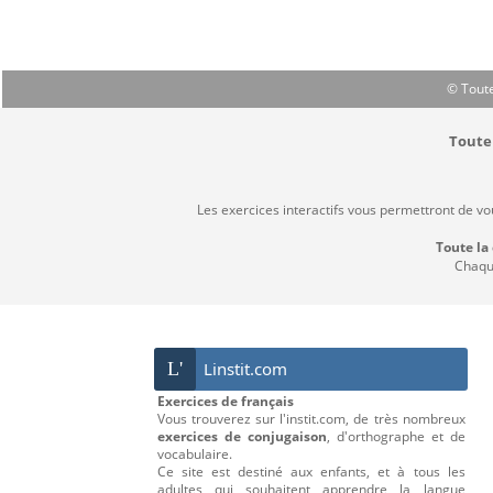
© Toute
Toute 
Les exercices interactifs vous permettront de vo
Toute la
Chaque
L'
Linstit.com
Exercices de français
Vous trouverez sur l'instit.com, de très nombreux
exercices de conjugaison
, d'orthographe et de
vocabulaire.
Ce site est destiné aux enfants, et à tous les
adultes qui souhaitent apprendre la langue