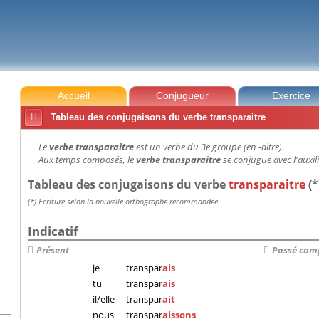
Accueil
Conjugueur
Exercice

Tableau des conjugaisons du verbe transparaitre
Le
verbe transparaitre
est un verbe du 3e groupe (en -aitre).
Aux temps composés, le
verbe transparaitre
se conjugue avec l'auxili
Tableau des conjugaisons du verbe
transparaitre
(*
(*) Ecriture selon la nouvelle orthographe recommandée.
Indicatif
Présent
Passé com
je
transpar
ais
tu
transpar
ais
il/elle
transpar
ait
nous
transpar
aissons