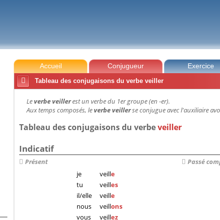
Accueil
Conjugueur
Exercice

Tableau des conjugaisons du verbe veiller
Le
verbe veiller
est un verbe du 1er groupe (en -er).
Aux temps composés, le
verbe veiller
se conjugue avec l'auxiliaire avo
Tableau des conjugaisons du verbe
veiller
Indicatif
Présent
Passé com
je
veill
e
tu
veill
es
il/elle
veill
e
nous
veill
ons
vous
veill
ez