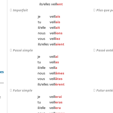
ils/elles
veill
ent
Imparfait
Plus que p
je
veill
ais
tu
veill
ais
il/elle
veill
ait
nous
veill
ions
vous
veill
iez
ils/elles
veill
aient
Passé simple
Passé anté
je
veill
ai
tu
veill
as
il/elle
veill
a
bes
nous
veill
âmes
vous
veill
âtes
ils/elles
veill
èrent
Futur simple
Futur anté
je
veill
erai
e
tu
veill
eras
il/elle
veill
era