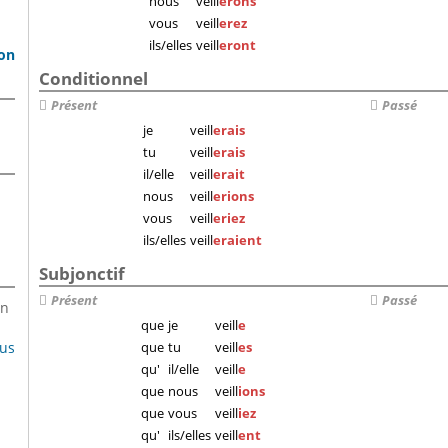
nous
veill
erons
vous
veill
erez
ils/elles
veill
eront
son
Conditionnel
Présent
Passé
je
veill
erais
tu
veill
erais
il/elle
veill
erait
nous
veill
erions
vous
veill
eriez
ils/elles
veill
eraient
Subjonctif
Présent
Passé
en
que
je
veill
e
lus
que
tu
veill
es
qu'
il/elle
veill
e
que
nous
veill
ions
que
vous
veill
iez
qu'
ils/elles
veill
ent