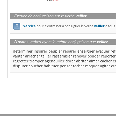
Exerice de conjugaison sur le verbe
veiller
Exercice
pour s'entrainer à conjuguer le verbe
veiller
à tous 

D'autres verbes ayant la même conjugaison que
veiller
déterminer
inspirer
peupler
réparer
enseigner
évacuer
re
vanter
arracher
tailler
rassembler
rénover
bouder
reporter
regretter
tromper
agenouiller
dorer
abriter
aimer
cacher
e
disputer
coucher
habituer
penser
tacher
moquer
agiter
cr