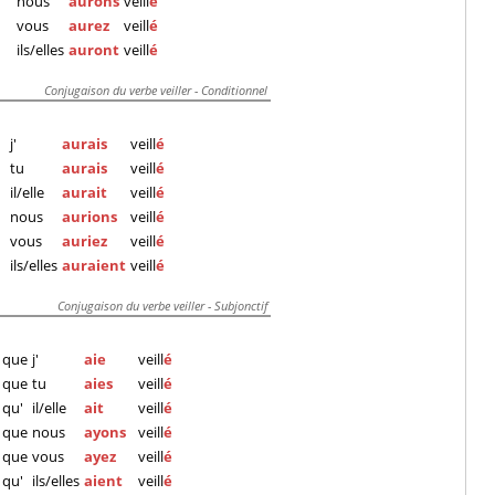
nous
aurons
veill
é
vous
aurez
veill
é
ils/elles
auront
veill
é
Conjugaison du verbe veiller - Conditionnel
j'
aurais
veill
é
tu
aurais
veill
é
il/elle
aurait
veill
é
nous
aurions
veill
é
vous
auriez
veill
é
ils/elles
auraient
veill
é
Conjugaison du verbe veiller - Subjonctif
que
j'
aie
veill
é
que
tu
aies
veill
é
qu'
il/elle
ait
veill
é
que
nous
ayons
veill
é
que
vous
ayez
veill
é
qu'
ils/elles
aient
veill
é