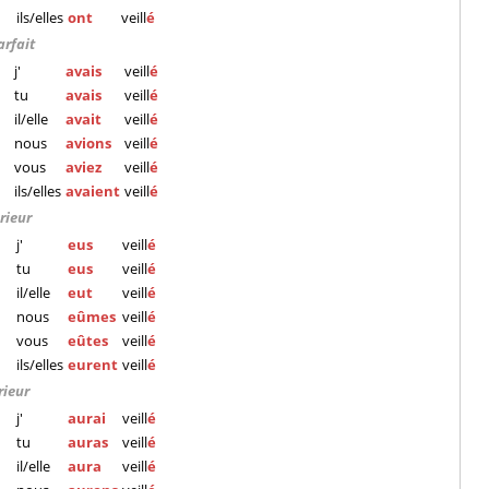
ils/elles
ont
veill
é
arfait
j'
avais
veill
é
tu
avais
veill
é
il/elle
avait
veill
é
nous
avions
veill
é
vous
aviez
veill
é
ils/elles
avaient
veill
é
rieur
j'
eus
veill
é
tu
eus
veill
é
il/elle
eut
veill
é
nous
eûmes
veill
é
vous
eûtes
veill
é
ils/elles
eurent
veill
é
rieur
j'
aurai
veill
é
tu
auras
veill
é
il/elle
aura
veill
é