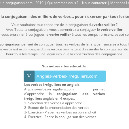
 la conjugaison.com - 2019 |
Qui sommes nous ?
|
Nous contacter
|
Mentions L
la conjugaison : des milliers de verbes... pour s'exercer par tous les t
Vous souhaitez tout connaitre de la conjugaison du
verbe veiller
?
Avec Toute la conjugaison, vous apprendrez à conjuguer le
verbe veiller
.
e vous entrainer à conjuguer le
verbe veiller
à tous les temps : présent, passé comp
 conjugaison
permet de conjuguer tous les verbes de la langue française à tous 
 verbe est accompagné d'un exercice permettant d'assimiler la conjugaison du
Pour tous les temps, une leçon explique la construction des conjugaisons.
Nos autres sites éducatifs :
V
Anglais-verbes-irreguliers.com
Les verbes irréguliers en anglais
Anglais-verbes-irréguliers.com permet
d'apprendre la
conjugaison des verbes
irréguliers
anglais en 4 étapes.
1- Sélection des verbes à apprendre
2- Ecoute de la prononciation des verbes
3- Exercice - Placer les verbes au bon endroit
4- Exercice - Ecrire la conjugaison des verbes