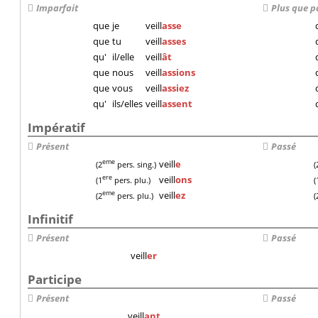
Imparfait
Plus que p
que
je
veill
asse
que
tu
veill
asses
qu'
il/elle
veill
ât
que
nous
veill
assions
que
vous
veill
assiez
qu'
ils/elles
veill
assent
Impératif
Présent
Passé
veill
e
eme
(2
pers. sing.)
(
veill
ons
ere
(1
pers. plu.)
(
veill
ez
eme
(2
pers. plu.)
(
Infinitif
Présent
Passé
veill
er
Participe
Présent
Passé
veill
ant