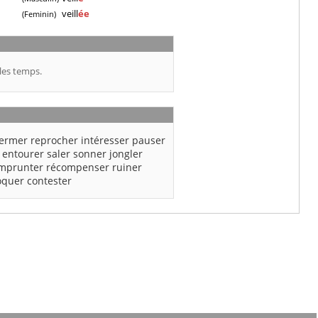
veill
ée
(Feminin)
les temps.
fermer
reprocher
intéresser
pauser
entourer
saler
sonner
jongler
mprunter
récompenser
ruiner
oquer
contester