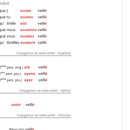
arfait
que
j'
eusse
veill
é
que
tu
eusses
veill
é
qu'
il/elle
eût
veill
é
que
nous
eussions
veill
é
que
vous
eussiez
veill
é
qu'
ils/elles
eussent
veill
é
Conjugaison du verbe veiller - Impératif
aie
veill
é
eme
2
pers. sing.)
ayons
veill
é
ere
1
pers. plu.)
ayez
veill
é
eme
2
pers. plu.)
Conjugaison du verbe veiller - Infinitif
avoir
veill
é
Conjugaison du verbe veiller - Participe
veill
é
(Masculin)