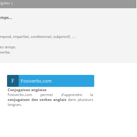
égales
|
emps...
osé, imparfait, conditionnel, subjonctif, ... .
les temps.
 verbe.
F
Foxiverbs.com
Conjugaison anglaise
Foxiverbs.com permet d'apprendre la
conjugaison des verbes anglais
dans plusieurs
langues.