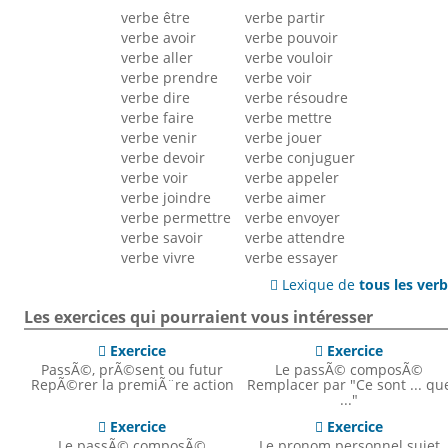
verbe être
verbe partir
verbe avoir
verbe pouvoir
verbe aller
verbe vouloir
verbe prendre
verbe voir
verbe dire
verbe résoudre
verbe faire
verbe mettre
verbe venir
verbe jouer
verbe devoir
verbe conjuguer
verbe voir
verbe appeler
verbe joindre
verbe aimer
verbe permettre
verbe envoyer
verbe savoir
verbe attendre
verbe vivre
verbe essayer
Lexique de
tous les ver

Les exercices qui pourraient vous intéresser
Exercice
Exercice


PassÃ©, prÃ©sent ou futur
Le passÃ© composÃ©
RepÃ©rer la premiÃ¨re action
Remplacer par "Ce sont ... qu
..."
Exercice
Exercice


Le passÃ© composÃ©
Le pronom personnel sujet