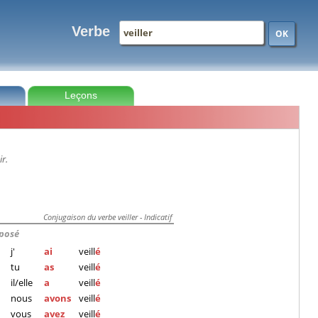
Verbe
OK
Leçons
ir.
Conjugaison du verbe veiller - Indicatif
posé
j'
ai
veill
é
tu
as
veill
é
il/elle
a
veill
é
nous
avons
veill
é
vous
avez
veill
é