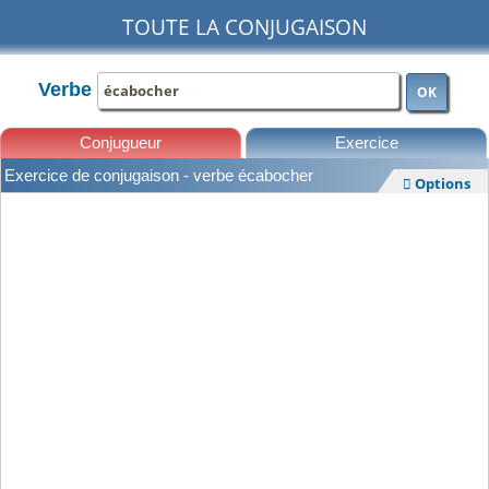
TOUTE LA CONJUGAISON
Verbe
OK
Conjugueur
Exercice
Exercice de conjugaison - verbe écabocher
Options

Leçons