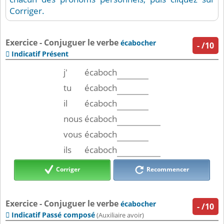
Corriger.
Exercice - Conjuguer le verbe
écabocher
-
/10
Indicatif Présent

j'
écaboch
tu
écaboch
il
écaboch
nous
écaboch
vous
écaboch
ils
écaboch
Corriger
Recommencer
Exercice - Conjuguer le verbe
écabocher
-
/10
Indicatif Passé composé

(Auxiliaire avoir)