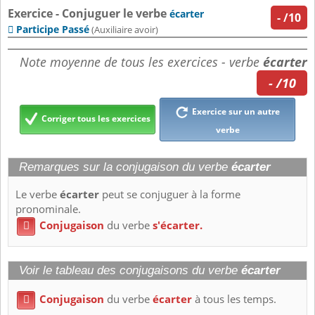
Exercice - Conjuguer le verbe
écarter
-
/10
Participe Passé

(Auxiliaire avoir)
Note moyenne de tous les exercices - verbe
écarter
- /10
Exercice sur un autre
Corriger tous les exercices
verbe
Remarques sur la conjugaison du verbe
écarter
Le verbe
écarter
peut se conjuguer à la forme
pronominale.
Conjugaison
du verbe
s'écarter.

Voir le tableau des conjugaisons du verbe
écarter
Conjugaison
du verbe
écarter
à tous les temps.
