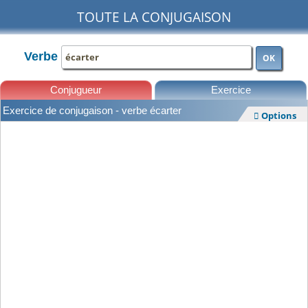
TOUTE LA CONJUGAISON
Verbe
OK
Conjugueur
Exercice
Exercice de conjugaison - verbe écarter
Options

Leçons