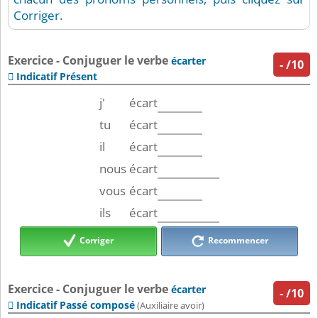
Corriger.
Exercice - Conjuguer le verbe
écarter
-
/10
Indicatif Présent

j'
écart
tu
écart
il
écart
nous
écart
vous
écart
ils
écart
Corriger
Recommencer
Exercice - Conjuguer le verbe
écarter
-
/10
Indicatif Passé composé

(Auxiliaire avoir)