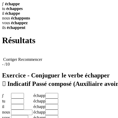
j'
échappe
tu
échappes
il
échappe
nous
échappons
vous
échappez
ils
échappent
Résultats
Corriger
Recommencer
-
/10
Exercice - Conjuguer le verbe
échapper

Indicatif Passé composé
(Auxiliaire avoir
j'
échapp
tu
échapp
il
échapp
nous
échapp
vous
échapp