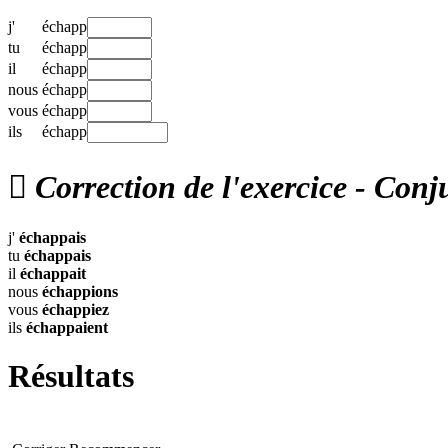
j'
échapp
tu
échapp
il
échapp
nous
échapp
vous
échapp
ils
échapp

Correction de l'exercice - Conj
j'
échappais
tu
échappais
il
échappait
nous
échappions
vous
échappiez
ils
échappaient
Résultats