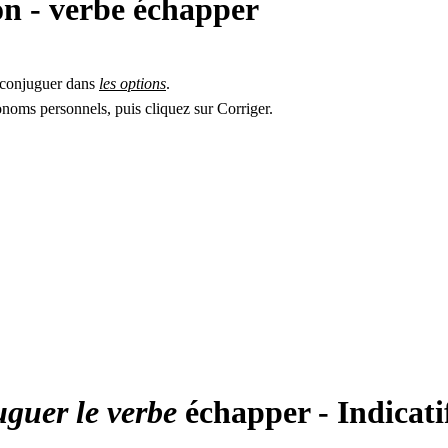
on - verbe
échapper
 à conjuguer dans
les options
.
oms personnels, puis cliquez sur Corriger.
uguer le verbe
échapper - Indicat