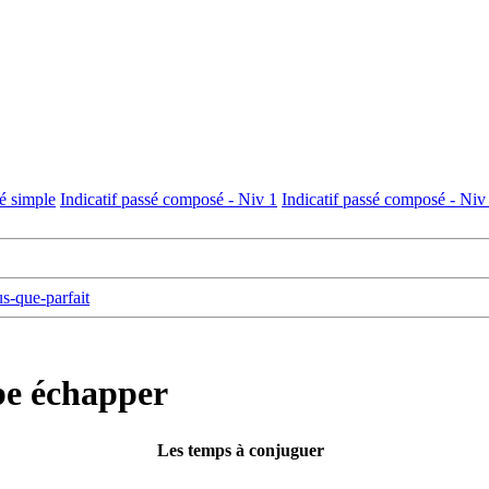
sé simple
Indicatif passé composé - Niv 1
Indicatif passé composé - Niv
us-que-parfait
be échapper
Les temps à conjuguer