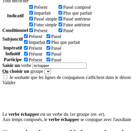
Tout décocher
Présent
Passé composé
Imparfait
Plus que parfait
Indicatif
Passé simple
Passé antérieur
Futur simple
Futur antérieur
Conditionnel
Présent
Passé
Présent
Passé
Subjonctif
Imparfait
Plus que parfait
Impératif
Présent
Passé
Infinitif
Présent
Passé
Participe
Présent
Passé
Saisir un
verbe
Ou
choisir un
groupe
Je souhaite que les lignes de conjugaison s'affichent dans le désor
Valider
Le
verbe échapper
est un verbe du 1er groupe (en -er).
Aux temps composés, le
verbe échapper
se conjugue avec l'auxiliair