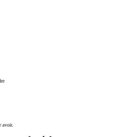
dre
e avoir.