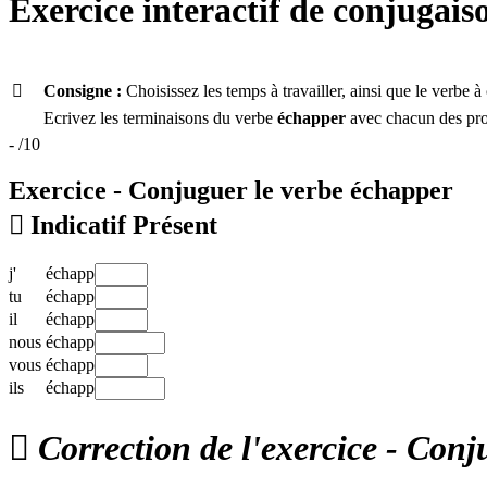
Exercice interactif de conjugais

Consigne :
Choisissez les temps à travailler, ainsi que le verbe
Ecrivez les terminaisons du verbe
échapper
avec chacun des pron
-
/10
Exercice - Conjuguer le verbe
échapper

Indicatif Présent
j'
échapp
tu
échapp
il
échapp
nous
échapp
vous
échapp
ils
échapp

Correction de l'exercice - Conj