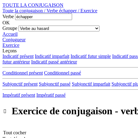
TOUTE LA CONJUGAISON
Toute la conjugaison / Verbe échapper / Exercice
Verbe
OK
Groupe
Accueil
Conjugueur
Exercice
Leçons
Indicatif présent
Indicatif imparfait
Indicatif futur simple
Indicatif pas
futur antérieur
Indicatif passé antérieur
Conditionnel présent
Conditionnel passé
Subjonctif présent
Subjonctif passé
Subjonctif imparfait
Subjonctif pl
Impératif présent
Impératif passé
Exercice de conjugaison - ver

Tout cocher