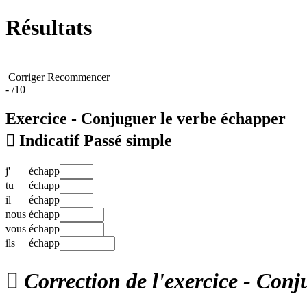
Résultats
Corriger
Recommencer
-
/10
Exercice - Conjuguer le verbe
échapper

Indicatif Passé simple
j'
échapp
tu
échapp
il
échapp
nous
échapp
vous
échapp
ils
échapp

Correction de l'exercice - Conj