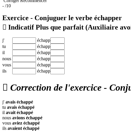
Corriger
Recommencer
-
/10
Exercice - Conjuguer le verbe
échapper

Indicatif Plus que parfait
(Auxiliaire avo
j'
échapp
tu
échapp
il
échapp
nous
échapp
vous
échapp
ils
échapp

Correction de l'exercice - Conj
j'
avais
échappé
tu
avais
échappé
il
avait
échappé
nous
avions
échappé
vous
aviez
échappé
ils
avaient
échappé