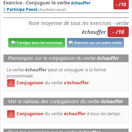
Exercice - Conjuguer le verbe
échauffer
-
/10
Participe Passé

(Auxiliaire avoir)
Note moyenne de tous les exercices - verbe
échauffer
- /10
Corriger tous les exercices
Exercice sur un autre verbe
Remarques sur la conjugaison du verbe
échauffer
Le verbe
échauffer
peut se conjuguer à la forme
pronominale.
Conjugaison
du verbe
s'échauffer.

Voir le tableau des conjugaisons du verbe
échauffer
Conjugaison
du verbe
échauffer
à tous les temps.
