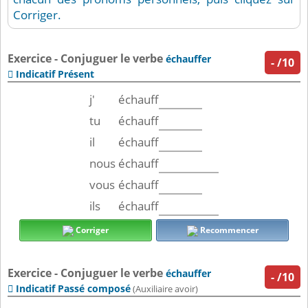
Corriger.
Exercice - Conjuguer le verbe
échauffer
-
/10
Indicatif Présent

j'
échauff
tu
échauff
il
échauff
nous
échauff
vous
échauff
ils
échauff
Corriger
Recommencer
Exercice - Conjuguer le verbe
échauffer
-
/10
Indicatif Passé composé

(Auxiliaire avoir)