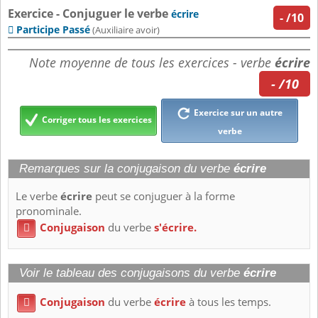
Exercice - Conjuguer le verbe
écrire
-
/10
Participe Passé

(Auxiliaire avoir)
Note moyenne de tous les exercices - verbe
écrire
- /10
Exercice sur un autre
Corriger tous les exercices
verbe
Remarques sur la conjugaison du verbe
écrire
Le verbe
écrire
peut se conjuguer à la forme
pronominale.
Conjugaison
du verbe
s'écrire.

Voir le tableau des conjugaisons du verbe
écrire
Conjugaison
du verbe
écrire
à tous les temps.
