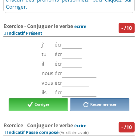
Corriger.
Exercice - Conjuguer le verbe
écrire
-
/10
Indicatif Présent

j'
écr
tu
écr
il
écr
nous
écr
vous
écr
ils
écr
Corriger
Recommencer
Exercice - Conjuguer le verbe
écrire
-
/10
Indicatif Passé composé

(Auxiliaire avoir)