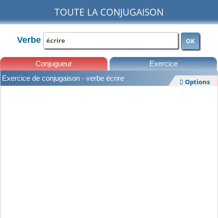
TOUTE LA CONJUGAISON
Verbe
OK
Conjugueur
Exercice
Exercice de conjugaison - verbe écrire
Options

Leçons