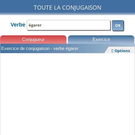
TOUTE LA CONJUGAISON
Verbe
OK
Conjugueur
Exercice
Exercice de conjugaison - verbe égarer
Options

Leçons