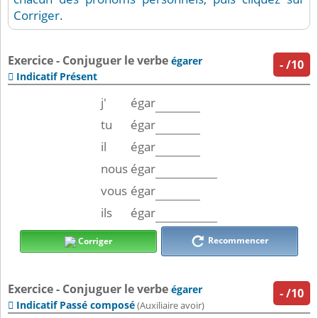
Corriger.
Exercice - Conjuguer le verbe
égarer
-
/10
Indicatif Présent

j'
égar
tu
égar
il
égar
nous
égar
vous
égar
ils
égar
Recommencer
Corriger
Exercice - Conjuguer le verbe
égarer
-
/10
Indicatif Passé composé

(Auxiliaire avoir)