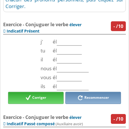
Corriger.
Exercice - Conjuguer le verbe
élever
-
/10
Indicatif Présent

j'
él
tu
él
il
él
nous
él
vous
él
ils
él
Corriger
Recommencer
Exercice - Conjuguer le verbe
élever
-
/10
Indicatif Passé composé

(Auxiliaire avoir)