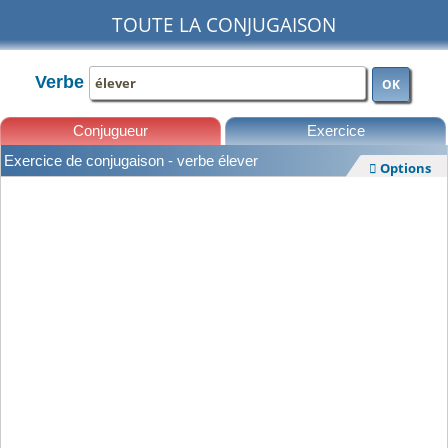
TOUTE LA CONJUGAISON
Verbe
OK
Conjugueur
Exercice
Exercice de conjugaison - verbe élever
Options

Leçons