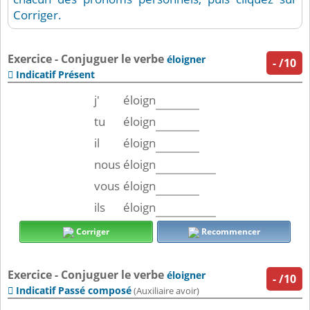
Corriger.
Exercice - Conjuguer le verbe
éloigner
-
/10
Indicatif Présent

j'
éloign
tu
éloign
il
éloign
nous
éloign
vous
éloign
ils
éloign
Corriger
Recommencer
Exercice - Conjuguer le verbe
éloigner
-
/10
Indicatif Passé composé

(Auxiliaire avoir)