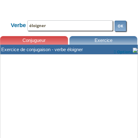
TOUTE LA CONJUGAISON
Verbe
OK
Conjugueur
Exercice
Exercice de conjugaison - verbe éloigner
Options

Leçons