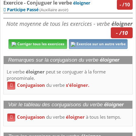
Exercice - Conjuguer le verbe
éloigner
-
/10
Participe Passé

(Auxiliaire avoir)
Note moyenne de tous les exercices - verbe
éloigner
- /10
Corriger tous les exercices
Exercice sur un autre verbe
Remarques sur la conjugaison du verbe
éloigner
Le verbe
éloigner
peut se conjuguer à la forme
pronominale.
Conjugaison
du verbe
s'éloigner.

Voir le tableau des conjugaisons du verbe
éloigner
Conjugaison
du verbe
éloigner
à tous les temps.
