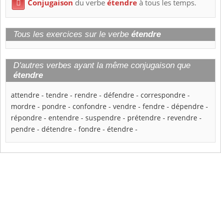
Conjugaison
du verbe
étendre
à tous les temps.

Tous les exercices sur le verbe
étendre
D'autres verbes ayant la même conjugaison que
étendre
attendre
-
tendre
-
rendre
-
défendre
-
correspondre
-
mordre
-
pondre
-
confondre
-
vendre
-
fendre
-
dépendre
-
répondre
-
entendre
-
suspendre
-
prétendre
-
revendre
-
pendre
-
détendre
-
fondre
-
étendre
-