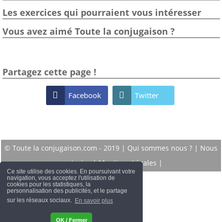
Les exercices qui pourraient vous intéresser
Vous avez aimé Toute la conjugaison ?
Partagez cette page !

Facebook

Twitter
© Toute la conjugaison.com - 2019 |
Qui sommes nous ?
|
Nous
contacter
|
Mentions Légales
|
Ce site utilise des cookies. En poursuivant votre
navigation, vous acceptez l'utilisation de
cookies pour les statistiques, la
personnalisation des publicités, et le partage
sur les réseaux sociaux.
En savoir plus
OK / Fermer