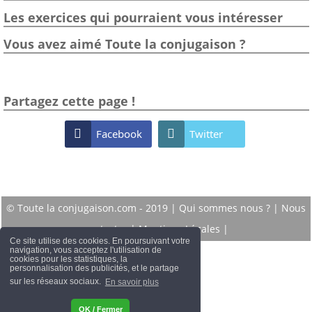
Les exercices qui pourraient vous intéresser
Vous avez aimé Toute la conjugaison ?
Partagez cette page !

Facebook

Twitter
© Toute la conjugaison.com - 2019 |
Qui sommes nous ?
|
Nous
contacter
|
Mentions Légales
|
Ce site utilise des cookies. En poursuivant votre
navigation, vous acceptez l'utilisation de
cookies pour les statistiques, la
personnalisation des publicités, et le partage
sur les réseaux sociaux.
En savoir plus
OK / Fermer