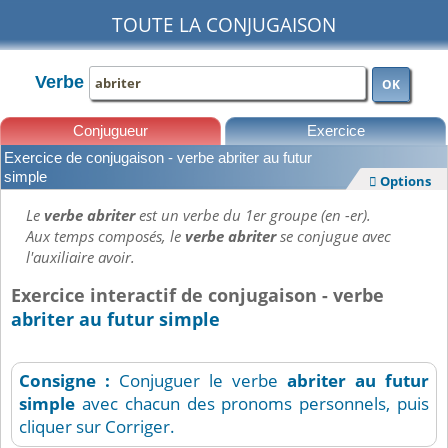
TOUTE LA CONJUGAISON
Verbe
OK
Conjugueur
Exercice
Exercice de conjugaison - verbe abriter au futur
Leçons
simple
Options

Le
verbe abriter
est un verbe du 1er groupe (en -er).
Aux temps composés, le
verbe abriter
se conjugue avec
l'auxiliaire avoir.
Exercice interactif de conjugaison - verbe
abriter au futur simple
Consigne :
Conjuguer le verbe
abriter
au futur
simple
avec chacun des pronoms personnels, puis
cliquer sur Corriger.