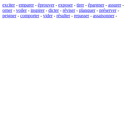
exciter
-
emparer
-
éprouver
-
exposer
-
tirer
-
épargner
-
assurer
-
orner
-
voiler
-
inspirer
-
dicter
-
réviser
-
planquer
-
préserver
-
peigner
-
comporter
-
vider
-
résulter
-
repasser
-
assaisonner
-