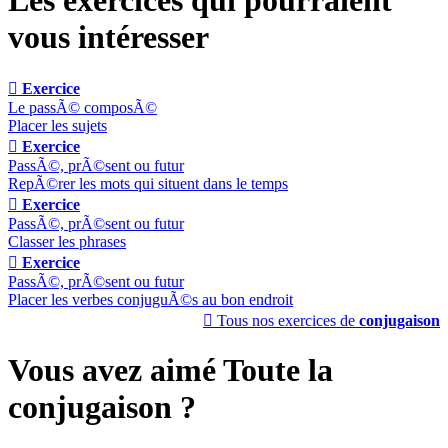
vous intéresser

Exercice
Le passÃ© composÃ©
Placer les sujets

Exercice
PassÃ©, prÃ©sent ou futur
RepÃ©rer les mots qui situent dans le temps

Exercice
PassÃ©, prÃ©sent ou futur
Classer les phrases

Exercice
PassÃ©, prÃ©sent ou futur
Placer les verbes conjuguÃ©s au bon endroit

Tous nos exercices de
conjugaison
Vous avez aimé Toute la
conjugaison ?