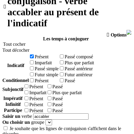
conjugaison - verbe

accabler au présent de
l'indicatif

Options
Les temps à conjuguer
Tout cocher
Tout décocher
Présent
Passé composé
Imparfait
Plus que parfait
Indicatif
Passé simple
Passé antérieur
Futur simple
Futur antérieur
Conditionnel
Présent
Passé
Présent
Passé
Subjonctif
Imparfait
Plus que parfait
Impératif
Présent
Passé
Infinitif
Présent
Passé
Participe
Présent
Passé
Saisir un
verbe
Ou choisir un
groupe
Je souhaite que les lignes de conjugaison s'affichent dans le
désordre