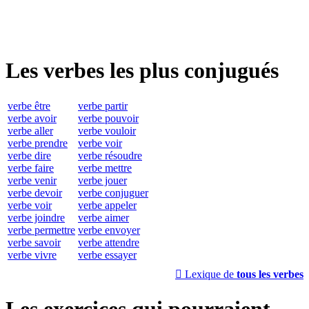
Les verbes les plus conjugués
verbe être
verbe partir
verbe avoir
verbe pouvoir
verbe aller
verbe vouloir
verbe prendre
verbe voir
verbe dire
verbe résoudre
verbe faire
verbe mettre
verbe venir
verbe jouer
verbe devoir
verbe conjuguer
verbe voir
verbe appeler
verbe joindre
verbe aimer
verbe permettre
verbe envoyer
verbe savoir
verbe attendre
verbe vivre
verbe essayer

Lexique de
tous les verbes
Les exercices qui pourraient