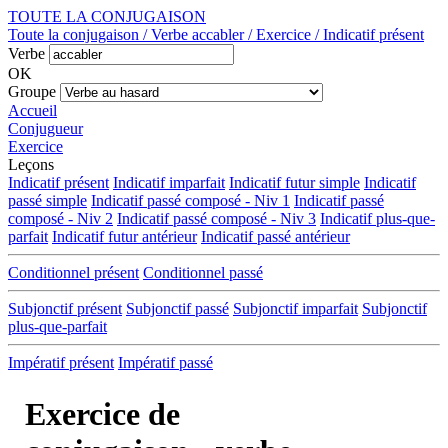
TOUTE LA CONJUGAISON
Toute la conjugaison / Verbe accabler / Exercice / Indicatif présent
Verbe
OK
Groupe
Accueil
Conjugueur
Exercice
Leçons
Indicatif présent
Indicatif imparfait
Indicatif futur simple
Indicatif
passé simple
Indicatif passé composé - Niv 1
Indicatif passé
composé - Niv 2
Indicatif passé composé - Niv 3
Indicatif plus-que-
parfait
Indicatif futur antérieur
Indicatif passé antérieur
Conditionnel présent
Conditionnel passé
Subjonctif présent
Subjonctif passé
Subjonctif imparfait
Subjonctif
plus-que-parfait
Impératif présent
Impératif passé
Exercice de