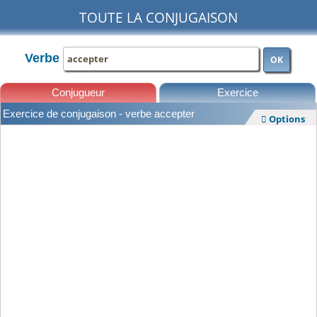
TOUTE LA CONJUGAISON
Verbe
OK
Conjugueur
Exercice
Exercice de conjugaison - verbe accepter
Options

Leçons