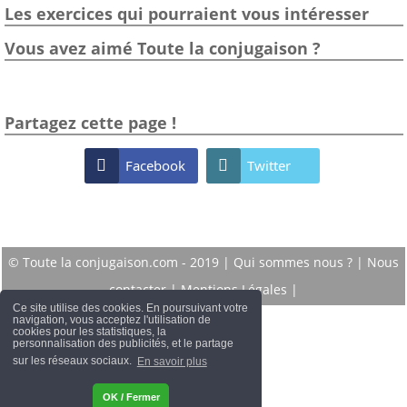
Les exercices qui pourraient vous intéresser
Vous avez aimé Toute la conjugaison ?
Partagez cette page !

Facebook

Twitter
© Toute la conjugaison.com - 2019 |
Qui sommes nous ?
|
Nous
contacter
|
Mentions Légales
|
Ce site utilise des cookies. En poursuivant votre
navigation, vous acceptez l'utilisation de
cookies pour les statistiques, la
personnalisation des publicités, et le partage
sur les réseaux sociaux.
En savoir plus
OK / Fermer