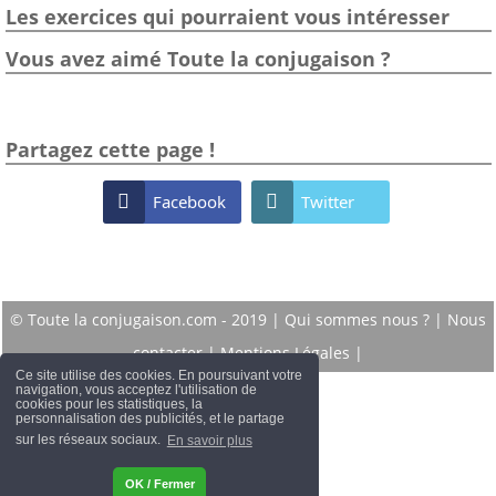
Les exercices qui pourraient vous intéresser
Vous avez aimé Toute la conjugaison ?
Partagez cette page !

Facebook

Twitter
© Toute la conjugaison.com - 2019 |
Qui sommes nous ?
|
Nous
contacter
|
Mentions Légales
|
Ce site utilise des cookies. En poursuivant votre
navigation, vous acceptez l'utilisation de
cookies pour les statistiques, la
personnalisation des publicités, et le partage
sur les réseaux sociaux.
En savoir plus
OK / Fermer