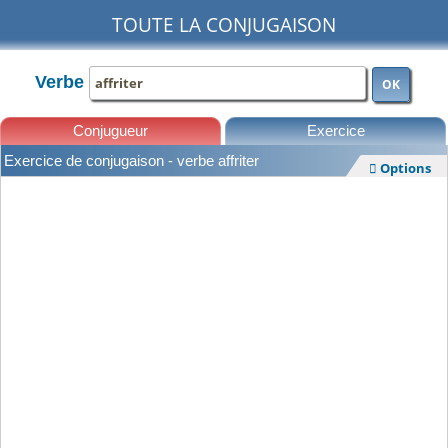
TOUTE LA CONJUGAISON
Verbe
OK
Conjugueur
Exercice
Exercice de conjugaison - verbe affriter
Options

Leçons