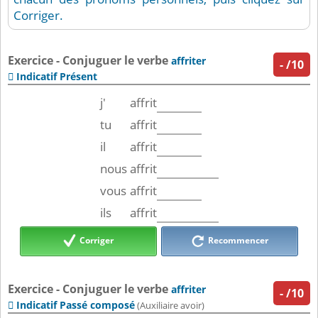
Corriger.
Exercice - Conjuguer le verbe
affriter
-
/10
Indicatif Présent

j'
affrit
tu
affrit
il
affrit
nous
affrit
vous
affrit
ils
affrit
Corriger
Recommencer
Exercice - Conjuguer le verbe
affriter
-
/10
Indicatif Passé composé

(Auxiliaire avoir)