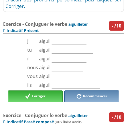
Corriger.
Exercice - Conjuguer le verbe
aiguilleter
-
/10
Indicatif Présent

j'
aiguill
tu
aiguill
il
aiguill
nous
aiguill
vous
aiguill
ils
aiguill
Corriger
Recommencer
Exercice - Conjuguer le verbe
aiguilleter
-
/10
Indicatif Passé composé

(Auxiliaire avoir)