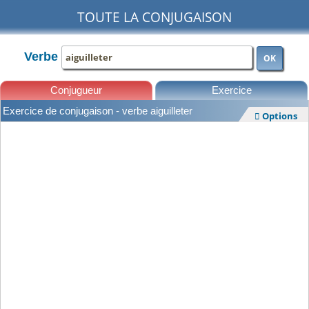
TOUTE LA CONJUGAISON
Verbe
OK
Conjugueur
Exercice
Exercice de conjugaison - verbe aiguilleter
Options

Leçons