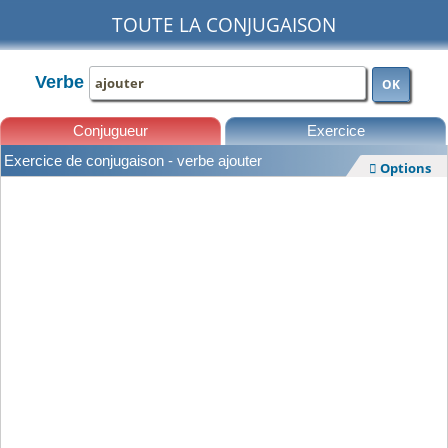
TOUTE LA CONJUGAISON
Verbe
OK
Conjugueur
Exercice
Exercice de conjugaison - verbe ajouter
Options

Leçons