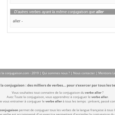
D'autres verbes ayant la même conjugaison que
aller
aller
-
 la conjugaison.com - 2019 |
Qui sommes nous ?
|
Nous contacter
|
Mentions L
la conjugaison : des milliers de verbes... pour s'exercer par tous les t
Vous souhaitez tout connaitre de la conjugaison du
verbe aller
?
Avec Toute la conjugaison, vous apprendrez à conjuguer le
verbe aller
.
de vous entrainer à conjuguer le
verbe aller
à tous les temps : présent, passé compo
 conjugaison
permet de conjuguer tous les verbes de la langue française à tous 
 verbe est accompagné d'un exercice permettant d'assimiler la conjugaison du