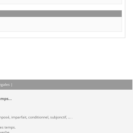
égales
|
emps...
sé, imparfait, conditionnel, subjonctif, ... .
les temps.
 verbe.