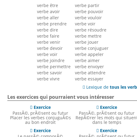
verbe être
verbe partir
verbe avoir
verbe pouvoir
verbe aller
verbe vouloir
verbe prendre
verbe voir
verbe dire
verbe résoudre
verbe faire
verbe mettre
verbe venir
verbe jouer
verbe devoir
verbe conjuguer
verbe voir
verbe appeler
verbe joindre
verbe aimer
verbe permettre
verbe envoyer
verbe savoir
verbe attendre
verbe vivre
verbe essayer
Lexique de
tous les ver

Les exercices qui pourraient vous intéresser
Exercice
Exercice


PassÃ©, prÃ©sent ou futur
PassÃ©, prÃ©sent ou futur
Placer les verbes conjuguÃ©s
RepÃ©rer les mots qui situen
au bon endroit
dans le temps
Exercice
Exercice


Le passÃ© composÃ©
PassÃ©, prÃ©sent ou futur