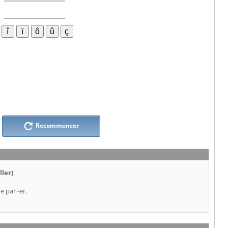
Recommencer
ller)
e par -er.