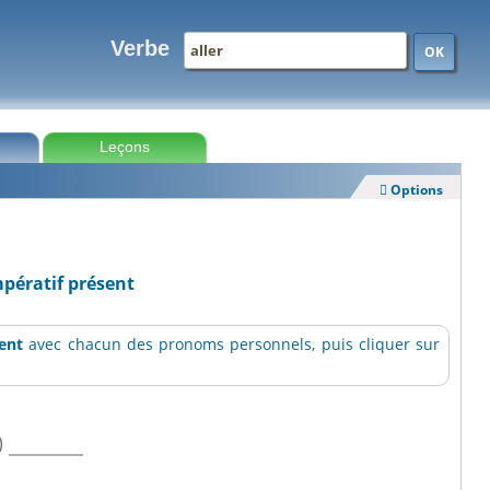
Verbe
OK
Leçons
Options

impératif présent
sent
avec chacun des pronoms personnels, puis cliquer sur
)