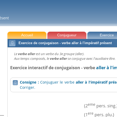
résent
Accueil
Conjugueur
Exercice

Exercice de conjugaison - verbe aller à l'impératif présent
Le
verbe aller
est un verbe du 3e groupe (aller).
Aux temps composés, le
verbe aller
se conjugue avec l'auxiliaire être.
Exercice interactif de conjugaison - verbe
aller à l'
Consigne :
Conjuguer le verbe
aller
à l'impératif pré

Corriger.
eme
(2
pers. sing.
ere
(1
pers. plu.)