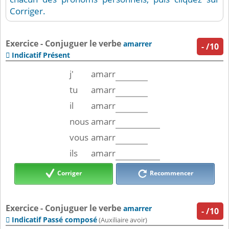
Corriger.
Exercice - Conjuguer le verbe
amarrer
-
/10
Indicatif Présent

j'
amarr
tu
amarr
il
amarr
nous
amarr
vous
amarr
ils
amarr
Corriger
Recommencer
Exercice - Conjuguer le verbe
amarrer
-
/10
Indicatif Passé composé

(Auxiliaire avoir)