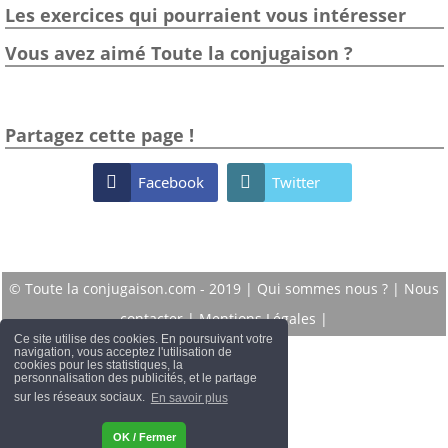
Les exercices qui pourraient vous intéresser
Vous avez aimé Toute la conjugaison ?
Partagez cette page !

Facebook

Twitter
© Toute la conjugaison.com - 2019 |
Qui sommes nous ?
|
Nous
contacter
|
Mentions Légales
|
Ce site utilise des cookies. En poursuivant votre
navigation, vous acceptez l'utilisation de
cookies pour les statistiques, la
personnalisation des publicités, et le partage
sur les réseaux sociaux.
En savoir plus
OK / Fermer