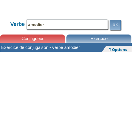
TOUTE LA CONJUGAISON
Verbe
OK
Conjugueur
Exercice
Exercice de conjugaison - verbe amodier
Options

Leçons