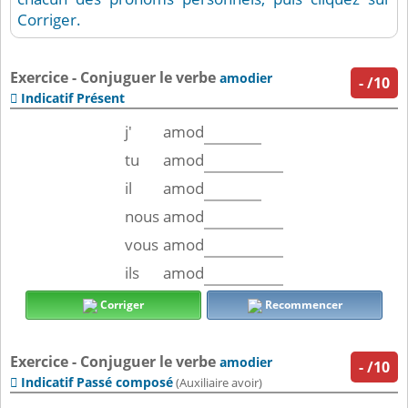
Corriger.
Exercice - Conjuguer le verbe
amodier
-
/10
Indicatif Présent

j'
amod
tu
amod
il
amod
nous
amod
vous
amod
ils
amod
Corriger
Recommencer
Exercice - Conjuguer le verbe
amodier
-
/10
Indicatif Passé composé

(Auxiliaire avoir)