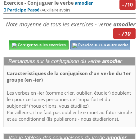
Exercice - Conjuguer le verbe
amodier
-
/10
Participe Passé

(Auxiliaire avoir)
Note moyenne de tous les exercices - verbe
amodier
- /10
Corriger tous les exercices
Exercice sur un autre verbe
Remarques sur la conjugaison du verbe
amodier
Caractéristiques de la conjugaison d'un verbe du 1er
groupe (en -ier)
Les verbes en -ier (comme crier, oublier, étudier) doublent
le i pour certaines personnes de l'imparfait et du
subjonctif (nous cr
ii
ons, vous étud
ii
ez).
Par ailleurs, il ne faut pas oublier le e muet au futur simple
et au conditionnel (Ils publi
e
rons - nous étudi
e
rions).
Voir le tableau des conjugaisons du verbe
amodier