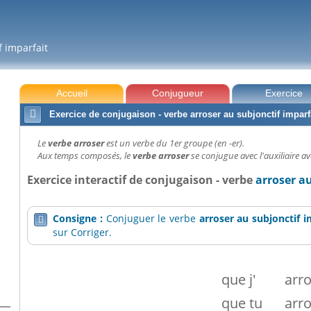
f imparfait
Accueil
Conjugueur
Exercice

Exercice de conjugaison - verbe arroser au subjonctif imparf
Le
verbe arroser
est un verbe du 1er groupe (en -er).
Aux temps composés, le
verbe arroser
se conjugue avec l'auxiliaire av
Exercice interactif de conjugaison - verbe
arroser a
Consigne :
Conjuguer le verbe
arroser
au subjonctif i

sur Corriger.
que
j'
arr
que
tu
arr