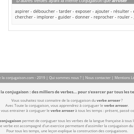
D'autres verbes ayant la même conjugaison que
arroser
aspirer
-
déboucher
-
tarder
-
exposer
-
ajouter
-
résulter
-
chercher
-
implorer
-
guider
-
donner
-
reprocher
-
rouler
-
 la conjugaison.com - 2019 |
Qui sommes nous ?
|
Nous contacter
|
Mentions L
la conjugaison : des milliers de verbes... pour s'exercer par tous les t
Vous souhaitez tout connaitre de la conjugaison du
verbe arroser
?
Avec Toute la conjugaison, vous apprendrez à conjuguer le
verbe arroser
.
e vous entrainer à conjuguer le
verbe arroser
à tous les temps : présent, passé com
 conjugaison
permet de conjuguer tous les verbes de la langue française à tous 
 verbe est accompagné d'un exercice permettant d'assimiler la conjugaison du
Pour tous les temps, une leçon explique la construction des conjugaisons.