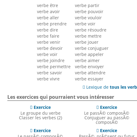
verbe être
verbe partir
verbe avoir
verbe pouvoir
verbe aller
verbe vouloir
verbe prendre
verbe voir
verbe dire
verbe résoudre
verbe faire
verbe mettre
verbe venir
verbe jouer
verbe devoir
verbe conjuguer
verbe voir
verbe appeler
verbe joindre
verbe aimer
verbe permettre
verbe envoyer
verbe savoir
verbe attendre
verbe vivre
verbe essayer
Lexique de
tous les ver

Les exercices qui pourraient vous intéresser
Exercice
Exercice


Le groupe du verbe
Le passÃ© composÃ©
Classer les verbes (2)
Conjuguer au passÃ©
composÃ©
Exercice
Exercice


Le passÃ© composÃ©
PassÃ©, prÃ©sent ou futur