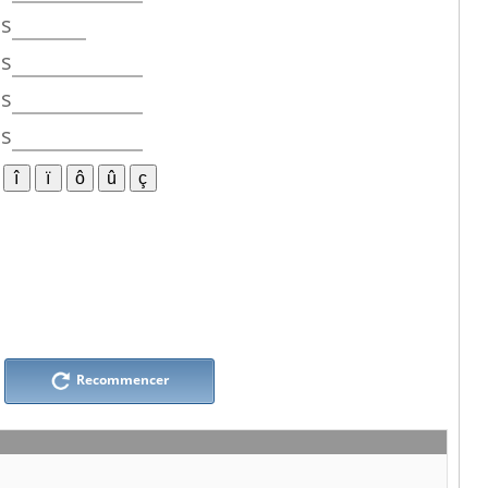
os
os
os
os
Recommencer