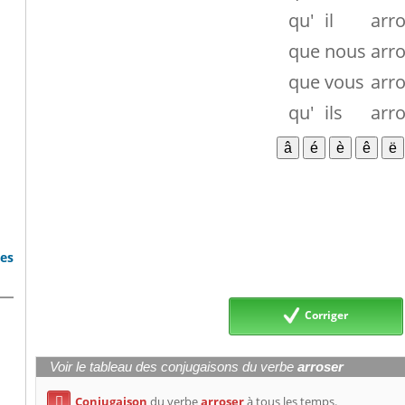
qu'
il
arr
que
nous
arr
que
vous
arr
qu'
ils
arr
bes
Corriger
Voir le tableau des conjugaisons du verbe
arroser
Conjugaison
du verbe
arroser
à tous les temps.
