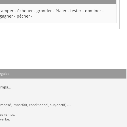
camper
-
échouer
-
gronder
-
étaler
-
tester
-
dominer
-
gagner
-
pêcher
-
égales
|
emps...
posé, imparfait, conditionnel, subjonctif, ... .
les temps.
 verbe.