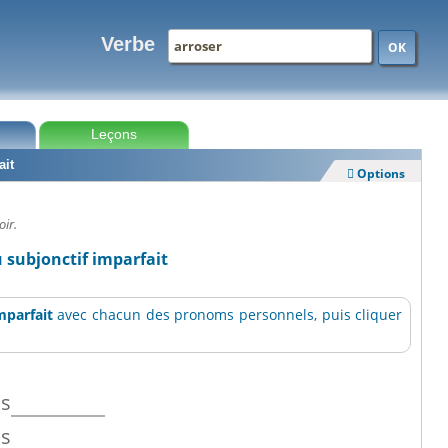
Verbe
OK
Leçons
ait
Options

oir.
u subjonctif imparfait
mparfait
avec chacun des pronoms personnels, puis cliquer
os
os