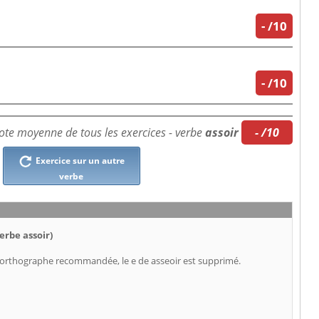
-
/10
-
/10
ote moyenne de tous les exercices - verbe
assoir
- /10
Exercice sur un autre
verbe
erbe assoir)
e orthographe recommandée, le e de asseoir est supprimé.