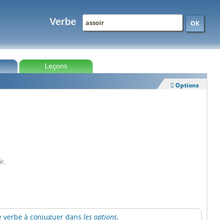
Verbe
OK
Leçons
Options

r.
 le verbe à conjuguer dans
les options
.