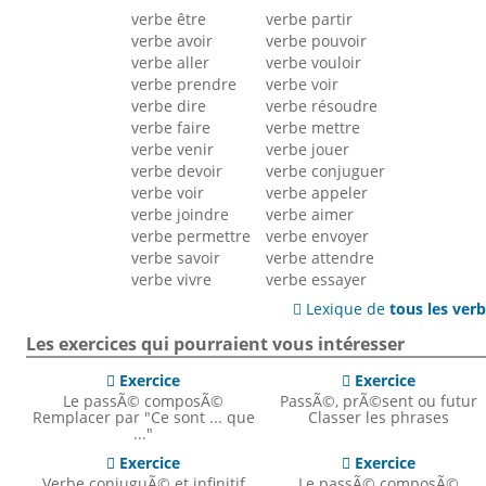
verbe être
verbe partir
verbe avoir
verbe pouvoir
verbe aller
verbe vouloir
verbe prendre
verbe voir
verbe dire
verbe résoudre
verbe faire
verbe mettre
verbe venir
verbe jouer
verbe devoir
verbe conjuguer
verbe voir
verbe appeler
verbe joindre
verbe aimer
verbe permettre
verbe envoyer
verbe savoir
verbe attendre
verbe vivre
verbe essayer
Lexique de
tous les ver

Les exercices qui pourraient vous intéresser
Exercice
Exercice


Le passÃ© composÃ©
PassÃ©, prÃ©sent ou futur
Remplacer par "Ce sont ... que
Classer les phrases
..."
Exercice
Exercice


Verbe conjuguÃ© et infinitif
Le passÃ© composÃ©