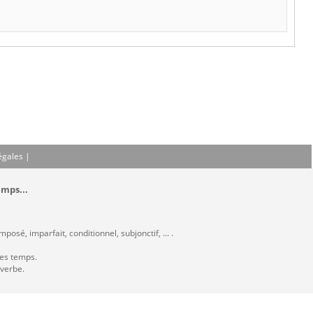
égales
|
emps...
osé, imparfait, conditionnel, subjonctif, ... .
les temps.
 verbe.