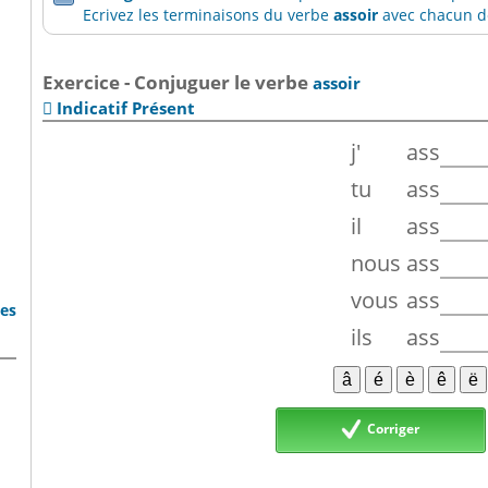
Ecrivez les terminaisons du verbe
assoir
avec chacun de
Exercice - Conjuguer le verbe
assoir
Indicatif Présent

j'
ass
tu
ass
il
ass
nous
ass
vous
ass
bes
ils
ass
Corriger