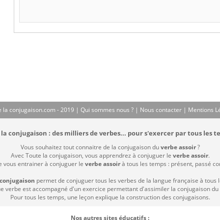
 la conjugaison.com - 2019 |
Qui sommes nous ?
|
Nous contacter
|
Mentions L
la conjugaison : des milliers de verbes... pour s'exercer par tous les t
Vous souhaitez tout connaitre de la conjugaison du
verbe assoir
?
Avec Toute la conjugaison, vous apprendrez à conjuguer le
verbe assoir
.
e vous entrainer à conjuguer le
verbe assoir
à tous les temps : présent, passé comp
 conjugaison
permet de conjuguer tous les verbes de la langue française à tous 
 verbe est accompagné d'un exercice permettant d'assimiler la conjugaison du
Pour tous les temps, une leçon explique la construction des conjugaisons.
Nos autres sites éducatifs :