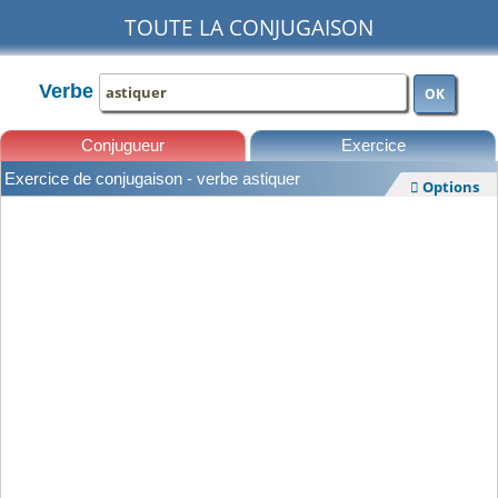
TOUTE LA CONJUGAISON
Verbe
OK
Conjugueur
Exercice
Exercice de conjugaison - verbe astiquer
Options

Leçons