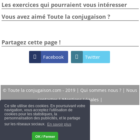
Les exercices qui pourraient vous intéresser
Vous avez aimé Toute la conjugaison ?
Partagez cette page !

Facebook

Twitter
© Toute la conjugaison.com - 2019 |
Qui sommes nous ?
|
Nous
contacter
|
Mentions Légales
|
Ce site utilise des cookies. En poursuivant votre
navigation, vous acceptez l'utilisation de
cookies pour les statistiques, la
personnalisation des publicités, et le partage
sur les réseaux sociaux.
En savoir plus
OK / Fermer