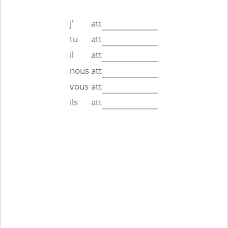
j'
att
tu
att
il
att
nous
att
vous
att
ils
att