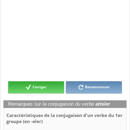
Corriger
Recommencer
Remarques sur la conjugaison du verbe
atteler
Caractéristiques de la conjugaison d'un verbe du 1er
groupe (en -eler)