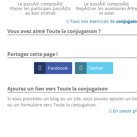
Le passÃ© composÃ©
Le passÃ© composÃ©
Placer les participes passÃ©s
RepÃ©rer les auxiliaires Ãªtr
au bon endroit
et avoir
Tous nos exercices de
conjugai

Vous avez aimé Toute la conjugaison ?
Partagez cette page !

Facebook

Twitter
Ajoutez un lien vers Toute la conjugaison
Si vous possédez un blog ou un site, vous pouvez ajouter un li
ou un formulaire vers Toute la conjugaison.
En savoir p
