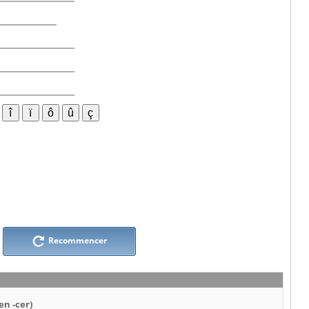
Recommencer
en -cer)