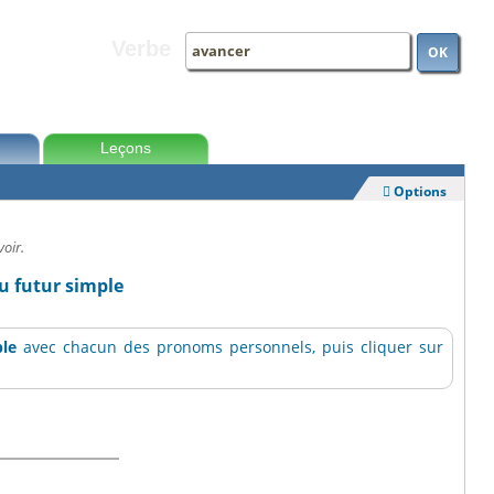
Verbe
OK
Leçons
Options

voir.
u futur simple
ple
avec chacun des pronoms personnels, puis cliquer sur