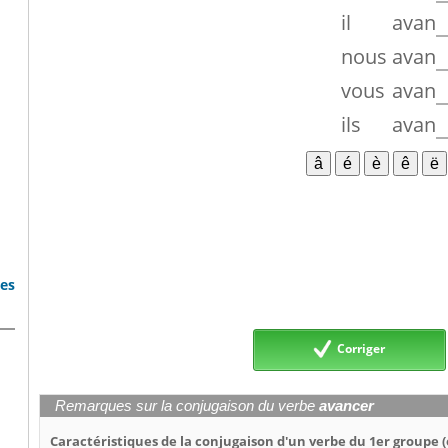
il
avan
nous
avan
vous
avan
ils
avan
bes
Corriger
Remarques sur la conjugaison du verbe
avancer
Caractéristiques de la conjugaison d'un verbe du 1er groupe (