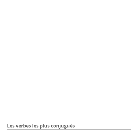
TOUTE LA CONJUGAISON
Toute la conjugaison / Verbe avancer / Exercice / Indicatif
Les verbes les plus conjugués