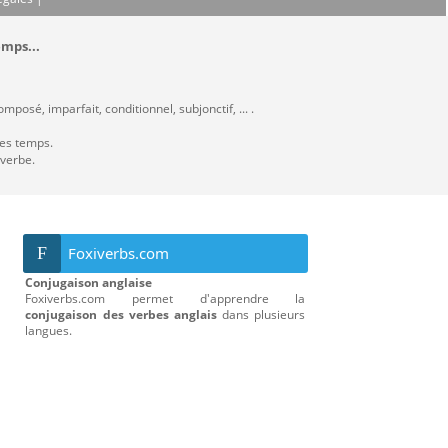
emps...
posé, imparfait, conditionnel, subjonctif, ... .
les temps.
 verbe.
F
Foxiverbs.com
Conjugaison anglaise
Foxiverbs.com permet d'apprendre la
conjugaison des verbes anglais
dans plusieurs
langues.