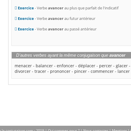
Exercice
- Verbe
avancer
au plus que parfait de l'indicatif
Exercice
- Verbe
avancer
au futur antérieur
Exercice
- Verbe
avancer
au passé antérieur
D'autres verbes ayant la même conjugaison que
avancer
menacer
-
balancer
-
enfoncer
-
déplacer
-
percer
-
glacer
divorcer
-
tracer
-
prononcer
-
pincer
-
commencer
-
lancer
 la conjugaison.com - 2019 |
Qui sommes nous ?
|
Nous contacter
|
Mentions L