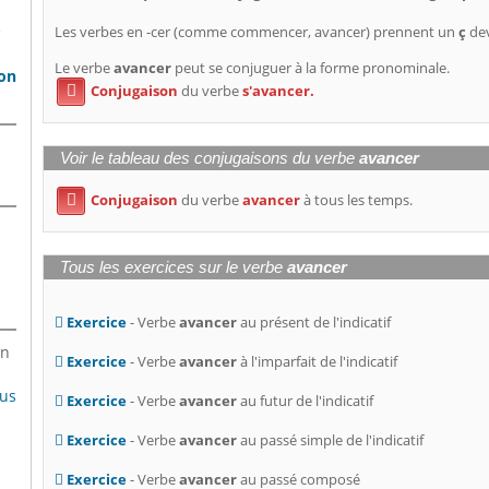
e
Les verbes en -cer (comme commencer, avancer) prennent un
ç
dev
Le verbe
avancer
peut se conjuguer à la forme pronominale.
son
Conjugaison
du verbe
s'avancer.

Voir le tableau des conjugaisons du verbe
avancer
Conjugaison
du verbe
avancer
à tous les temps.

Tous les exercices sur le verbe
avancer
Exercice
- Verbe
avancer
au présent de l'indicatif
en
Exercice
- Verbe
avancer
à l'imparfait de l'indicatif
lus
Exercice
- Verbe
avancer
au futur de l'indicatif
Exercice
- Verbe
avancer
au passé simple de l'indicatif
Exercice
- Verbe
avancer
au passé composé