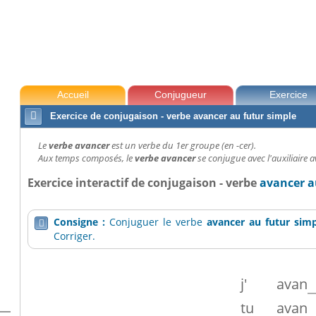
 futur simple
Accueil
Conjugueur
Exercice

Exercice de conjugaison - verbe avancer au futur simple
Le
verbe avancer
est un verbe du 1er groupe (en -cer).
Aux temps composés, le
verbe avancer
se conjugue avec l'auxiliaire a
Exercice interactif de conjugaison - verbe
avancer a
Consigne :
Conjuguer le verbe
avancer
au futur sim

Corriger.
j'
avan
tu
avan