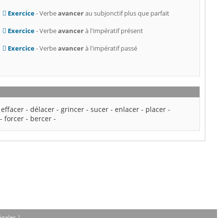
Exercice
- Verbe
avancer
au subjonctif plus que parfait
Exercice
- Verbe
avancer
à l'impératif présent
Exercice
- Verbe
avancer
à l'impératif passé
-
effacer
-
délacer
-
grincer
-
sucer
-
enlacer
-
placer
-
-
forcer
-
bercer
-
égales
|