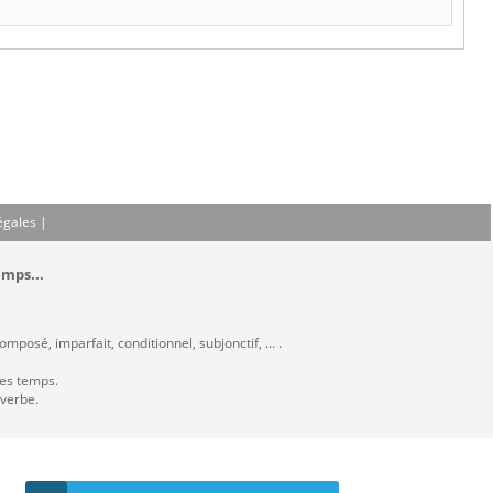
égales
|
emps...
mposé, imparfait, conditionnel, subjonctif, ... .
les temps.
 verbe.