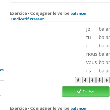
Exercice - Conjuguer le verbe
balancer
Indicatif Présent

je
bala
tu
bala
il
bala
nous
bala
vous
bala
ils
bala
bes
Corriger
t
Exercice - Conjuguer le verbe
balancer