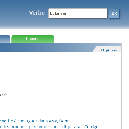
Verbe
OK
Leçons
Options

avoir.
 le verbe à conjuguer dans
les options
.
 des pronoms personnels, puis cliquez sur Corriger.