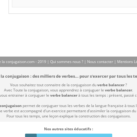
 la conjugaison.com - 2019 |
Qui sommes nous ?
|
Nous contacter
|
Mentions L
la conjugaison : des milliers de verbes... pour s'exercer par tous les t
Vous souhaitez tout connaitre de la conjugaison du
verbe balancer
?
Avec Toute la conjugaison, vous apprendrez à conjuguer le
verbe balancer
.
 vous entrainer à conjuguer le
verbe balancer
à tous les temps : présent, passé co
 conjugaison
permet de conjuguer tous les verbes de la langue française à tous 
 verbe est accompagné d'un exercice permettant d'assimiler la conjugaison du
Pour tous les temps, une leçon explique la construction des conjugaisons.
Nos autres sites éducatifs :