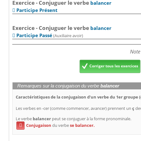
Exercice - Conjuguer le verbe
balancer
Participe Présent

Exercice - Conjuguer le verbe
balancer
Participe Passé
(Auxiliaire avoir)

Note
Corriger tous les exercices
Remarques sur la conjugaison du verbe
balancer
Caractéristiques de la conjugaison d'un verbe du 1er groupe (
Les verbes en -cer (comme commencer, avancer) prennent un
ç
dev
Le verbe
balancer
peut se conjuguer à la forme pronominale.
Conjugaison
du verbe
se balancer.
