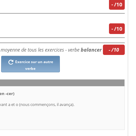
-
/10
-
/10
 moyenne de tous les exercices - verbe
balancer
- /10
Exercice sur un autre
verbe
en -cer)
ant a et o (nous commençons, il avança).