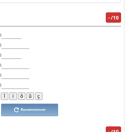
-
/10
n
n
n
n
n
n
Recommencer
-
/10