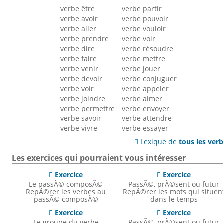
verbe être
verbe partir
verbe avoir
verbe pouvoir
verbe aller
verbe vouloir
verbe prendre
verbe voir
verbe dire
verbe résoudre
verbe faire
verbe mettre
verbe venir
verbe jouer
verbe devoir
verbe conjuguer
verbe voir
verbe appeler
verbe joindre
verbe aimer
verbe permettre
verbe envoyer
verbe savoir
verbe attendre
verbe vivre
verbe essayer
Lexique de
tous les ver

Les exercices qui pourraient vous intéresser
Exercice
Exercice


Le passÃ© composÃ©
PassÃ©, prÃ©sent ou futur
RepÃ©rer les verbes au
RepÃ©rer les mots qui situen
passÃ© composÃ©
dans le temps
Exercice
Exercice


Le groupe du verbe
PassÃ©, prÃ©sent ou futur