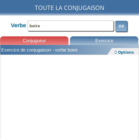
TOUTE LA CONJUGAISON
Verbe
OK
Conjugueur
Exercice
Exercice de conjugaison - verbe boire
Options

Leçons