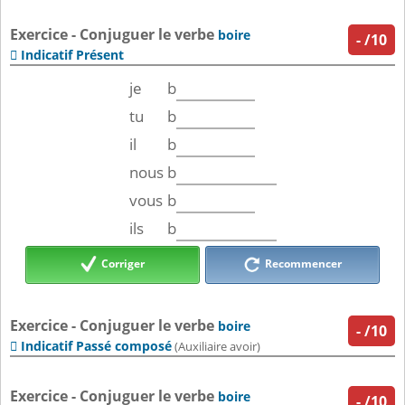
Exercice - Conjuguer le verbe
boire
-
/10
Indicatif Présent

je
b
tu
b
il
b
nous
b
vous
b
ils
b
Corriger
Recommencer
Exercice - Conjuguer le verbe
boire
-
/10
Indicatif Passé composé

(Auxiliaire avoir)
Exercice - Conjuguer le verbe
boire
-
/10