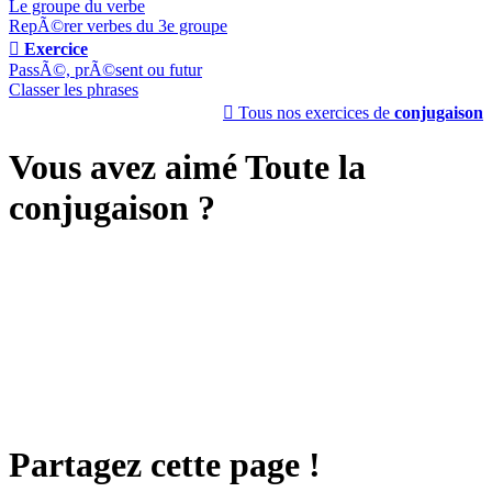
Le groupe du verbe
RepÃ©rer verbes du 3e groupe

Exercice
PassÃ©, prÃ©sent ou futur
Classer les phrases

Tous nos exercices de
conjugaison
Vous avez aimé Toute la
conjugaison ?
Partagez cette page !