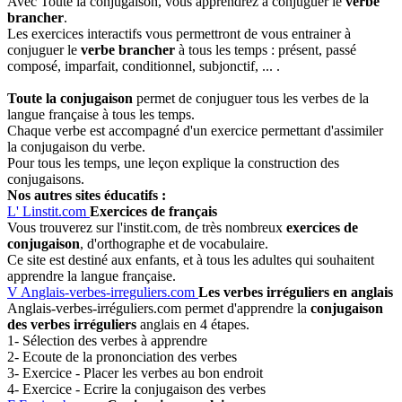
Avec Toute la conjugaison, vous apprendrez à conjuguer le
verbe
brancher
.
Les exercices interactifs vous permettront de vous entrainer à
conjuguer le
verbe brancher
à tous les temps : présent, passé
composé, imparfait, conditionnel, subjonctif, ... .
Toute la conjugaison
permet de conjuguer tous les verbes de la
langue française à tous les temps.
Chaque verbe est accompagné d'un exercice permettant d'assimiler
la conjugaison du verbe.
Pour tous les temps, une leçon explique la construction des
conjugaisons.
Nos autres sites éducatifs :
L'
Linstit.com
Exercices de français
Vous trouverez sur l'instit.com, de très nombreux
exercices de
conjugaison
, d'orthographe et de vocabulaire.
Ce site est destiné aux enfants, et à tous les adultes qui souhaitent
apprendre la langue française.
V
Anglais-verbes-irreguliers.com
Les verbes irréguliers en anglais
Anglais-verbes-irréguliers.com permet d'apprendre la
conjugaison
des verbes irréguliers
anglais en 4 étapes.
1- Sélection des verbes à apprendre
2- Ecoute de la prononciation des verbes
3- Exercice - Placer les verbes au bon endroit
4- Exercice - Ecrire la conjugaison des verbes