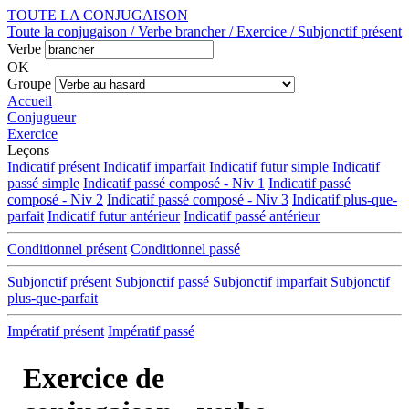
TOUTE LA CONJUGAISON
Toute la conjugaison / Verbe brancher / Exercice / Subjonctif présent
Verbe
OK
Groupe
Accueil
Conjugueur
Exercice
Leçons
Indicatif présent
Indicatif imparfait
Indicatif futur simple
Indicatif
passé simple
Indicatif passé composé - Niv 1
Indicatif passé
composé - Niv 2
Indicatif passé composé - Niv 3
Indicatif plus-que-
parfait
Indicatif futur antérieur
Indicatif passé antérieur
Conditionnel présent
Conditionnel passé
Subjonctif présent
Subjonctif passé
Subjonctif imparfait
Subjonctif
plus-que-parfait
Impératif présent
Impératif passé
Exercice de