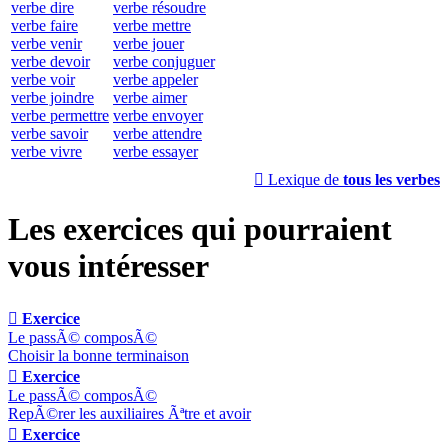
verbe dire
verbe résoudre
verbe faire
verbe mettre
verbe venir
verbe jouer
verbe devoir
verbe conjuguer
verbe voir
verbe appeler
verbe joindre
verbe aimer
verbe permettre
verbe envoyer
verbe savoir
verbe attendre
verbe vivre
verbe essayer

Lexique de
tous les verbes
Les exercices qui pourraient
vous intéresser

Exercice
Le passÃ© composÃ©
Choisir la bonne terminaison

Exercice
Le passÃ© composÃ©
RepÃ©rer les auxiliaires Ãªtre et avoir

Exercice