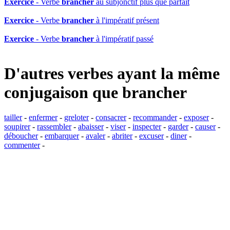
Exercice
- Verbe
brancher
au subjonctif plus que parfait
Exercice
- Verbe
brancher
à l'impératif présent
Exercice
- Verbe
brancher
à l'impératif passé
D'autres verbes ayant la même
conjugaison que
brancher
tailler
-
enfermer
-
greloter
-
consacrer
-
recommander
-
exposer
-
soupirer
-
rassembler
-
abaisser
-
viser
-
inspecter
-
garder
-
causer
-
déboucher
-
embarquer
-
avaler
-
abriter
-
excuser
-
diner
-
commenter
-