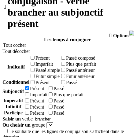
conjugaison - verbe

brancher au subjonctif
présent

Options
Les temps à conjuguer
Tout cocher
Tout décocher
Présent
Passé composé
Imparfait
Plus que parfait
Indicatif
Passé simple
Passé antérieur
Futur simple
Futur antérieur
Conditionnel
Présent
Passé
Présent
Passé
Subjonctif
Imparfait
Plus que parfait
Impératif
Présent
Passé
Infinitif
Présent
Passé
Participe
Présent
Passé
Saisir un
verbe
Ou choisir un
groupe
Je souhaite que les lignes de conjugaison s'affichent dans le
désordre