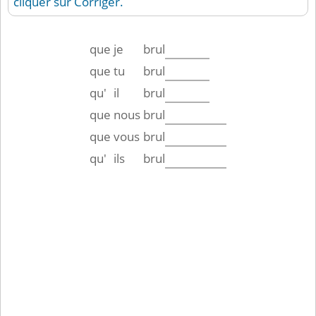
cliquer sur Corriger.
que
je
brul
que
tu
brul
qu'
il
brul
que
nous
brul
que
vous
brul
qu'
ils
brul