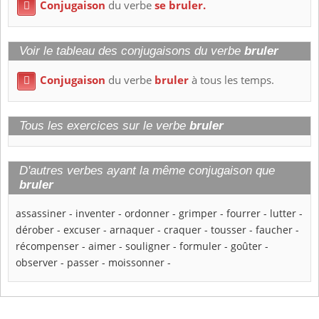
Conjugaison
du verbe
se bruler.

Voir le tableau des conjugaisons du verbe
bruler
Conjugaison
du verbe
bruler
à tous les temps.

Tous les exercices sur le verbe
bruler
D'autres verbes ayant la même conjugaison que
bruler
assassiner
-
inventer
-
ordonner
-
grimper
-
fourrer
-
lutter
-
dérober
-
excuser
-
arnaquer
-
craquer
-
tousser
-
faucher
-
récompenser
-
aimer
-
souligner
-
formuler
-
goûter
-
observer
-
passer
-
moissonner
-