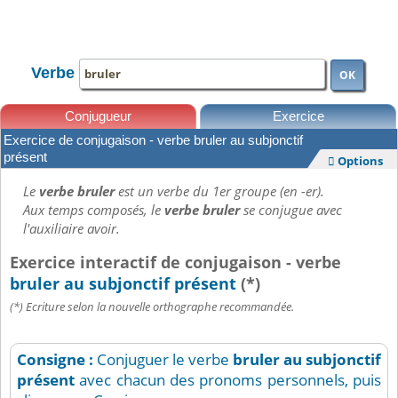
TOUTE LA CONJUGAISON
Verbe
OK
Conjugueur
Exercice
Exercice de conjugaison - verbe bruler au subjonctif
Leçons
présent
Options

Le
verbe bruler
est un verbe du 1er groupe (en -er).
Aux temps composés, le
verbe bruler
se conjugue avec
l'auxiliaire avoir.
Exercice interactif de conjugaison - verbe
bruler au subjonctif présent
(*)
(*) Ecriture selon la nouvelle orthographe recommandée.
Consigne :
Conjuguer le verbe
bruler
au subjonctif
présent
avec chacun des pronoms personnels, puis