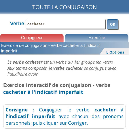
TOUTE LA CONJUGAISON
Verbe
OK
Conjugueur
Exercice
Exercice de conjugaison - verbe cacheter à l'indicatif
Leçons
imparfait
Options

Le
verbe cacheter
est un verbe du 1er groupe (en -eter).
Aux temps composés, le
verbe cacheter
se conjugue avec
l'auxiliaire avoir.
Exercice interactif de conjugaison - verbe
cacheter à l'indicatif imparfait
Consigne :
Conjuguer le verbe
cacheter
à
l'indicatif imparfait
avec chacun des pronoms
personnels, puis cliquer sur Corriger.