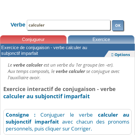
TOUTE LA CONJUGAISON
Verbe
OK
Conjugueur
Exercice
Exercice de conjugaison - verbe calculer au
Leçons
subjonctif imparfait
Options

Le
verbe calculer
est un verbe du 1er groupe (en -er).
Aux temps composés, le
verbe calculer
se conjugue avec
l'auxiliaire avoir.
Exercice interactif de conjugaison - verbe
calculer au subjonctif imparfait
Consigne :
Conjuguer le verbe
calculer
au
subjonctif imparfait
avec chacun des pronoms
personnels, puis cliquer sur Corriger.