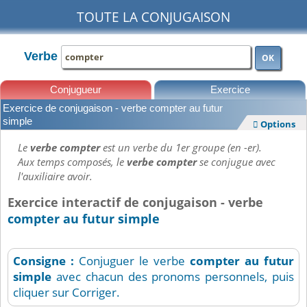
TOUTE LA CONJUGAISON
Verbe
OK
Conjugueur
Exercice
Exercice de conjugaison - verbe compter au futur
Leçons
simple
Options

Le
verbe compter
est un verbe du 1er groupe (en -er).
Aux temps composés, le
verbe compter
se conjugue avec
l'auxiliaire avoir.
Exercice interactif de conjugaison - verbe
compter au futur simple
Consigne :
Conjuguer le verbe
compter
au futur
simple
avec chacun des pronoms personnels, puis
cliquer sur Corriger.