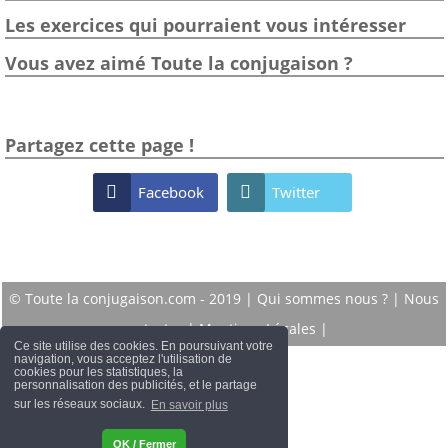
Les exercices qui pourraient vous intéresser
Vous avez aimé Toute la conjugaison ?
Partagez cette page !

Facebook

Twitter
© Toute la conjugaison.com - 2019 |
Qui sommes nous ?
|
Nous
contacter
|
Mentions Légales
|
Ce site utilise des cookies. En poursuivant votre
navigation, vous acceptez l'utilisation de
cookies pour les statistiques, la
personnalisation des publicités, et le partage
sur les réseaux sociaux.
En savoir plus
OK / Fermer