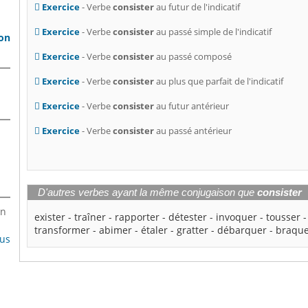
Exercice
- Verbe
consister
au futur de l'indicatif
Exercice
- Verbe
consister
au passé simple de l'indicatif
son
Exercice
- Verbe
consister
au passé composé
Exercice
- Verbe
consister
au plus que parfait de l'indicatif
Exercice
- Verbe
consister
au futur antérieur
Exercice
- Verbe
consister
au passé antérieur
D'autres verbes ayant la même conjugaison que
consister
en
exister
-
traîner
-
rapporter
-
détester
-
invoquer
-
tousser
transformer
-
abimer
-
étaler
-
gratter
-
débarquer
-
braqu
lus