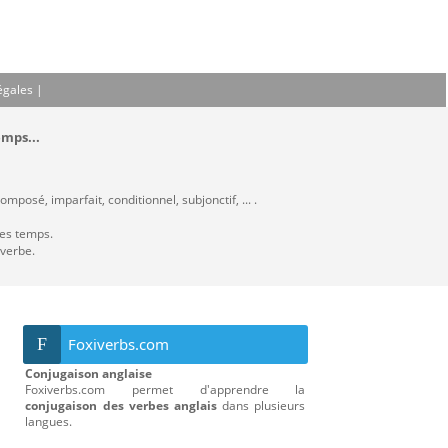
égales
|
emps...
mposé, imparfait, conditionnel, subjonctif, ... .
les temps.
 verbe.
F
Foxiverbs.com
Conjugaison anglaise
Foxiverbs.com permet d'apprendre la
conjugaison des verbes anglais
dans plusieurs
langues.