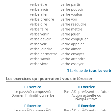
verbe être
verbe partir
verbe avoir
verbe pouvoir
verbe aller
verbe vouloir
verbe prendre
verbe voir
verbe dire
verbe résoudre
verbe faire
verbe mettre
verbe venir
verbe jouer
verbe devoir
verbe conjuguer
verbe voir
verbe appeler
verbe joindre
verbe aimer
verbe permettre
verbe envoyer
verbe savoir
verbe attendre
verbe vivre
verbe essayer
Lexique de
tous les ver

Les exercices qui pourraient vous intéresser
Exercice
Exercice


Le passÃ© composÃ©
PassÃ©, prÃ©sent ou futur
Donner l'infinitif du verbe
Action actuelle ou
rÃ©pÃ©titive
Exercice
Exercice


Le passÃ© composÃ©
PassÃ©, prÃ©sent ou futur