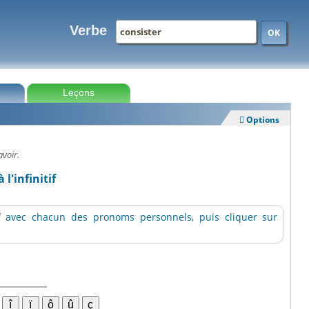
Verbe
OK
Leçons
Options

avoir.
 l'infinitif
f
avec chacun des pronoms personnels, puis cliquer sur