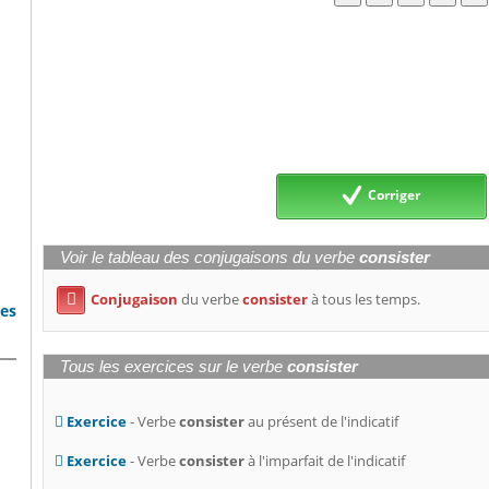
Corriger
Voir le tableau des conjugaisons du verbe
consister
Conjugaison
du verbe
consister
à tous les temps.

bes
Tous les exercices sur le verbe
consister
Exercice
- Verbe
consister
au présent de l'indicatif
Exercice
- Verbe
consister
à l'imparfait de l'indicatif