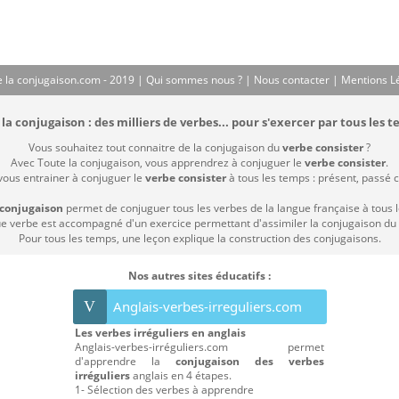
 la conjugaison.com - 2019 |
Qui sommes nous ?
|
Nous contacter
|
Mentions L
la conjugaison : des milliers de verbes... pour s'exercer par tous les t
Vous souhaitez tout connaitre de la conjugaison du
verbe consister
?
Avec Toute la conjugaison, vous apprendrez à conjuguer le
verbe consister
.
 vous entrainer à conjuguer le
verbe consister
à tous les temps : présent, passé co
 conjugaison
permet de conjuguer tous les verbes de la langue française à tous 
 verbe est accompagné d'un exercice permettant d'assimiler la conjugaison du
Pour tous les temps, une leçon explique la construction des conjugaisons.
Nos autres sites éducatifs :
V
Anglais-verbes-irreguliers.com
Les verbes irréguliers en anglais
Anglais-verbes-irréguliers.com permet
d'apprendre la
conjugaison des verbes
irréguliers
anglais en 4 étapes.
1- Sélection des verbes à apprendre