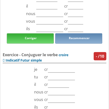
il
cr
nous
cr
vous
cr
ils
cr
Corriger
Recommencer
Exercice - Conjuguer le verbe
croire
-
/10
Indicatif Futur simple

je
cr
tu
cr
il
cr
nous
cr
vous
cr
ils
cr