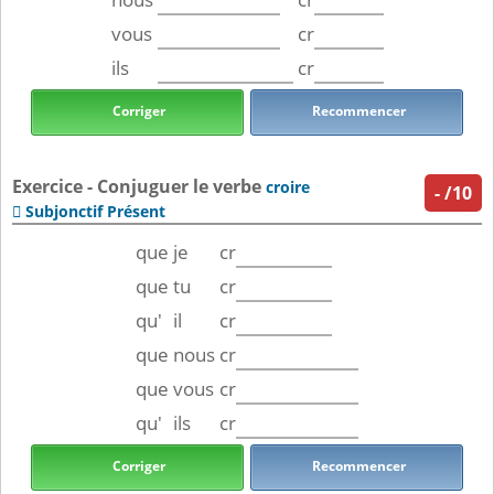
vous
cr
ils
cr
Corriger
Recommencer
Exercice - Conjuguer le verbe
croire
-
/10
Subjonctif Présent

que
je
cr
que
tu
cr
qu'
il
cr
que
nous
cr
que
vous
cr
qu'
ils
cr
Corriger
Recommencer