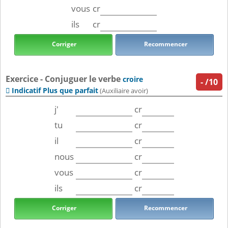
vous
cr
ils
cr
Corriger
Recommencer
Exercice - Conjuguer le verbe
croire
-
/10
Indicatif Plus que parfait

(Auxiliaire avoir)
j'
cr
tu
cr
il
cr
nous
cr
vous
cr
ils
cr
Corriger
Recommencer