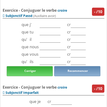
Exercice - Conjuguer le verbe
croire
-
/10
Subjonctif Passé

(Auxiliaire avoir)
que
j'
cr
que
tu
cr
qu'
il
cr
que
nous
cr
que
vous
cr
qu'
ils
cr
Corriger
Recommencer
Exercice - Conjuguer le verbe
croire
-
/10
Subjonctif Imparfait

que
je
cr