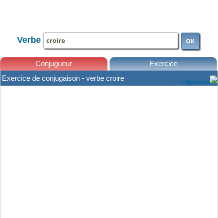
TOUTE LA CONJUGAISON
Verbe
OK
Conjugueur
Exercice
Exercice de conjugaison - verbe croire
Options

Leçons