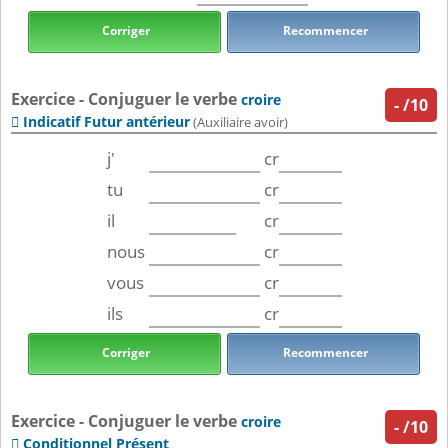
Corriger
Recommencer
Exercice - Conjuguer le verbe
croire
-
/10
Indicatif Futur antérieur

(Auxiliaire avoir)
j'
cr
tu
cr
il
cr
nous
cr
vous
cr
ils
cr
Corriger
Recommencer
Exercice - Conjuguer le verbe
croire
-
/10
Conditionnel Présent
