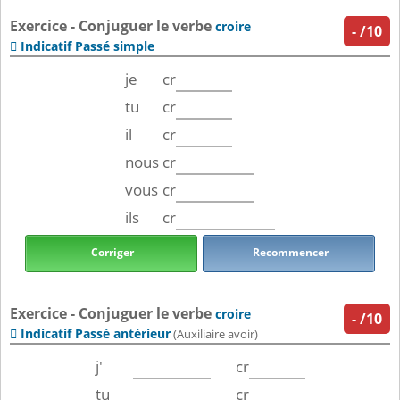
Exercice - Conjuguer le verbe
croire
-
/10
Indicatif Passé simple

je
cr
tu
cr
il
cr
nous
cr
vous
cr
ils
cr
Corriger
Recommencer
Exercice - Conjuguer le verbe
croire
-
/10
Indicatif Passé antérieur

(Auxiliaire avoir)
j'
cr
tu
cr