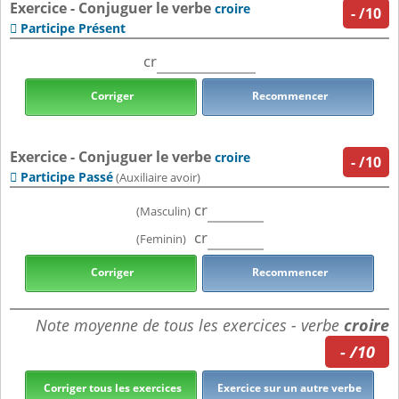
Exercice - Conjuguer le verbe
croire
-
/10
Participe Présent

cr
Corriger
Recommencer
Exercice - Conjuguer le verbe
croire
-
/10
Participe Passé

(Auxiliaire avoir)
cr
(Masculin)
cr
(Feminin)
Corriger
Recommencer
Note moyenne de tous les exercices - verbe
croire
- /10
Corriger tous les exercices
Exercice sur un autre verbe