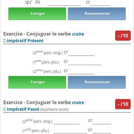
qu'
ils
cr
Corriger
Recommencer
Exercice - Conjuguer le verbe
croire
-
/10
Impératif Présent

cr
eme
(2
pers. sing.)
cr
ere
(1
pers. plu.)
cr
eme
(2
pers. plu.)
Corriger
Recommencer
Exercice - Conjuguer le verbe
croire
-
/10
Impératif Passé

(Auxiliaire avoir)
cr
eme
(2
pers. sing.)
cr
ere
(1
pers. plu.)