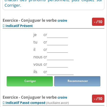
Corriger.
Exercice - Conjuguer le verbe
croire
-
/10
Indicatif Présent

je
cr
tu
cr
il
cr
nous
cr
vous
cr
ils
cr
Corriger
Recommencer
Exercice - Conjuguer le verbe
croire
-
/10
Indicatif Passé composé

(Auxiliaire avoir)