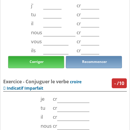
j'
cr
tu
cr
il
cr
nous
cr
vous
cr
ils
cr
Corriger
Recommencer
Exercice - Conjuguer le verbe
croire
-
/10
Indicatif Imparfait

je
cr
tu
cr
il
cr
nous
cr