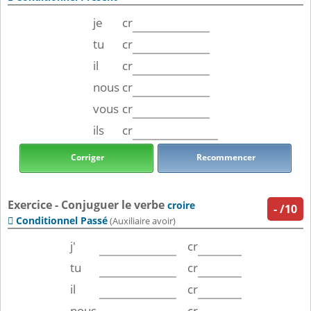
je
cr
tu
cr
il
cr
nous
cr
vous
cr
ils
cr
Corriger
Recommencer
Exercice - Conjuguer le verbe
croire
-
/10
Conditionnel Passé

(Auxiliaire avoir)
j'
cr
tu
cr
il
cr
nous
cr