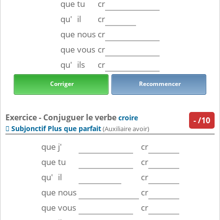
que
tu
cr
qu'
il
cr
que
nous
cr
que
vous
cr
qu'
ils
cr
Corriger
Recommencer
Exercice - Conjuguer le verbe
croire
-
/10
Subjonctif Plus que parfait

(Auxiliaire avoir)
que
j'
cr
que
tu
cr
qu'
il
cr
que
nous
cr
que
vous
cr